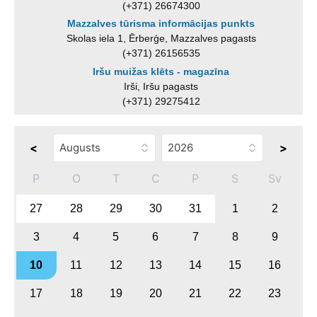
(+371) 26674300
Mazzalves tūrisma informācijas punkts
Skolas iela 1, Ērberģe, Mazzalves pagasts
(+371) 26156535
Iršu muižas klēts - magazīna
Irši, Iršu pagasts
(+371) 29275412
<
>
P
O
T
C
P
S
Sv
27
28
29
30
31
1
2
3
4
5
6
7
8
9
10
11
12
13
14
15
16
17
18
19
20
21
22
23