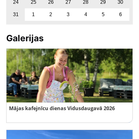
24
25
26
27
28
29
30
31
1
2
3
4
5
6
Galerijas
Mājas kafejnīcu dienas Vidusdaugavā 2026