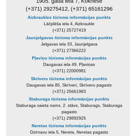
1905. gada iela 7, Koknese
(+371) 29275412, (+371) 65161296
Aizkraukles tūrisma informācijas punkts
Lāčplēša iela 4, Aizkraukle
(+371) 25727419
Jaunjelgavas tūrisma informācijas punkts
Jelgavas iela 33, Jaunjelgava
(+371) 27366222
Pļaviņu tūrisma informācijas punkts
Daugavas iela 49, Pļaviņas
(+371) 22000981
Skrīveru tūrisma informācijas punkts
Daugavas iela 85, Skrīveri, Skrīveru pagasts
(+371) 25661983
Staburaga tūrisma informācijas punkts
Staburaga saieta nams, 2. stāvs, Staburags, Staburaga
pagasts
(+371) 29892925
Neretas tūrisma informācijas punkts
Dzirnavu iela 5, Nereta, Neretas pagasts