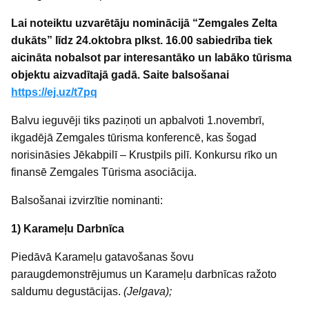
Lai noteiktu uzvarētāju nominācijā “Zemgales Zelta
dukāts” līdz 24.oktobra plkst. 16.00 sabiedrība tiek
aicināta nobalsot par interesantāko un labāko tūrisma
objektu aizvadītajā gadā. Saite balsošanai
https://ej.uz/t7pq
Balvu ieguvēji tiks paziņoti un apbalvoti 1.novembrī,
ikgadējā Zemgales tūrisma konferencē, kas šogad
norisināsies Jēkabpilī – Krustpils pilī. Konkursu rīko un
finansē Zemgales Tūrisma asociācija.
Balsošanai izvirzītie nominanti:
1) Karameļu Darbnīca
Piedāvā Karameļu gatavošanas šovu
paraugdemonstrējumus un Karameļu darbnīcas ražoto
saldumu degustācijas.
(Jelgava);