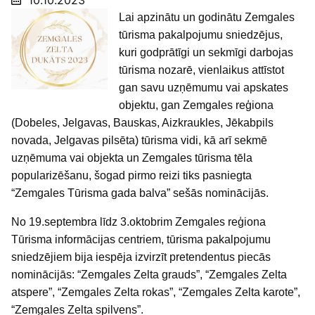
10.10.2023
Lai apzinātu un godinātu Zemgales
tūrisma pakalpojumu sniedzējus,
kuri godprātīgi un sekmīgi darbojas
tūrisma nozarē, vienlaikus attīstot
gan savu uzņēmumu vai apskates
objektu, gan Zemgales reģiona
(Dobeles, Jelgavas, Bauskas, Aizkraukles, Jēkabpils
novada, Jelgavas pilsēta) tūrisma vidi, kā arī sekmē
uzņēmuma vai objekta un Zemgales tūrisma tēla
popularizēšanu, šogad pirmo reizi tiks pasniegta
“Zemgales Tūrisma gada balva” sešās nominācijās.
No 19.septembra līdz 3.oktobrim Zemgales reģiona
Tūrisma informācijas centriem, tūrisma pakalpojumu
sniedzējiem bija iespēja izvirzīt pretendentus piecās
nominācijās: “Zemgales Zelta grauds”, “Zemgales Zelta
at
spere”, “Zemgales Zelta rokas”, “Zemgales Zelta karote”,
“Zemgales Zelta spilvens”.