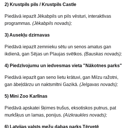
2) Krustpils pils / Krustpils Castle
Piedāvā iepazīt Jēkabpils un pils vēsturi, interaktīvas
programmas.
(Jēkabpils novads);
3) Ausekļu dzirnavas
Piedāvā iepazīt zemnieku sētu un senos amatus gan
ikdienā, gan Sējas un Plaujas svētkos.
(Bauskas novads);
4) Piedzīvojumu un iedvesmas vieta "Nākotnes parks"
Piedāvā iepazīt gan seno lietu krātuvi, gan Milzu ražotni,
gan ābeļdārzu un naktsmītni Gazikā.
(Jelgavas novads);
5) Mini Zoo Karlīnas
Piedāvā apskatei šķirnes trušus, eksotiskos putnus, pat
murkšķus un lamas, ponijus.
(Aizkraukles novads);
6) Latvijas valsts mežu dabas parks Tērvetē