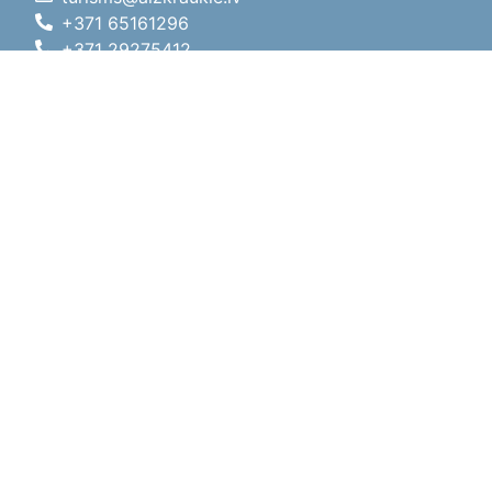
+371 65161296
+371 29275412
1905.gada iela 7, Koknese,
Aizkraukles novads, LV-5113
Darba laiki
Darba laiki
01.05.2026 - 30.09.2026
P, O, T, C, P
09:00 - 18:00
Pusdienu laiks
12:00 - 13:00
S
10:00 - 15:00
Sv
11:00 - 14:00
01.10.2025 - 30.04.2026
P, O, T, C, P
08:00 - 17:00
Pusdienu laiks
12:00
- 13:00
S
10:00 - 14:00
Sv
Brīvdiena