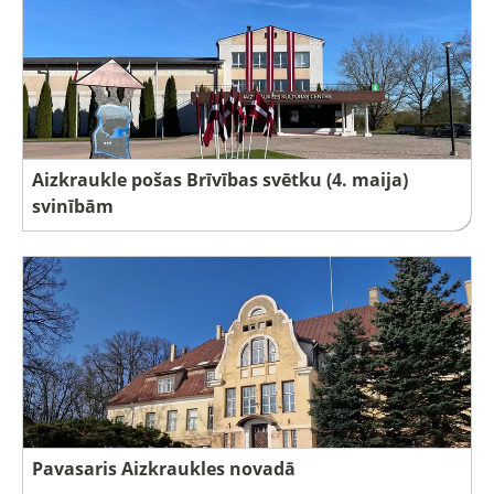
Aizkraukle pošas Brīvības svētku (4. maija)
svinībām
Pavasaris Aizkraukles novadā