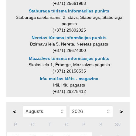
(+371) 25661983
Staburaga tūrisma informācijas punkts
Staburaga saieta nams, 2. stāvs, Staburags, Staburaga
pagasts
(+371) 29892925
Neretas tūrisma informācijas punkts
Dzirnavu iela 5, Nereta, Neretas pagasts
(+371) 26674300
Mazzalves tūrisma informācijas punkts
Skolas iela 1, Ērberģe, Mazzalves pagasts
(+371) 26156535
Iršu muižas klēts - magazīna
Irši, Iršu pagasts
(+371) 29275412
<
>
P
O
T
C
P
S
Sv