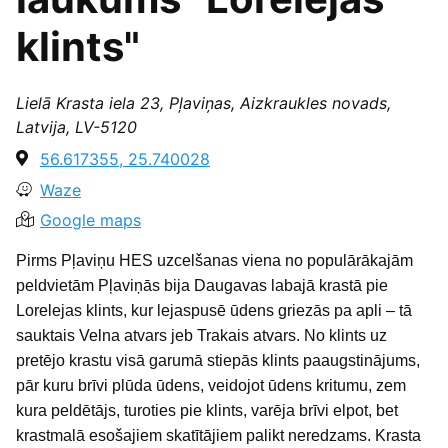
klints"
Lielā Krasta iela 23, Pļaviņas, Aizkraukles novads,
Latvija, LV-5120
56.617355, 25.740028
Waze
Google maps
Pirms Pļaviņu HES uzcelšanas viena no populārākajām
peldvietām Pļaviņās bija Daugavas labajā krastā pie
Lorelejas klints, kur lejaspusē ūdens griezās pa apli – tā
sauktais Velna atvars jeb Trakais atvars. No klints uz
pretējo krastu visā garumā stiepās klints paaugstinājums,
pār kuru brīvi plūda ūdens, veidojot ūdens kritumu, zem
kura peldētājs, turoties pie klints, varēja brīvi elpot, bet
krastmalā esošajiem skatītājiem palikt neredzams. Krasta