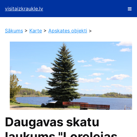
visitaizkraukle.lv
Sākums
>
Karte
>
Apskates objekti
>
Daugavas skatu
laukums "Lorelejas