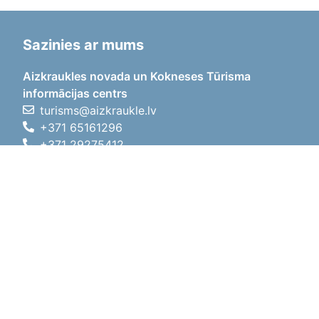
Sazinies ar mums
Aizkraukles novada un Kokneses Tūrisma
informācijas centrs
turisms@aizkraukle.lv
+371 65161296
+371 29275412
1905.gada iela 7, Koknese,
Aizkraukles novads, LV-5113
Darba laiki
Darba laiki
01.05.2026 - 30.09.2026
P, O, T, C, P
09:00 - 18:00
Pusdienu laiks
12:00 - 13:00
S
10:00 - 15:00