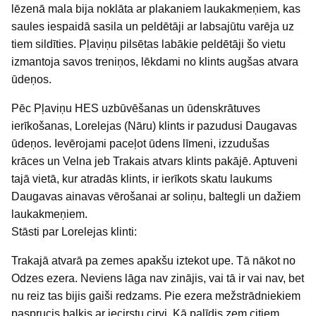
lēzenā mala bija noklāta ar plakaniem laukakmeņiem, kas
saules iespaidā sasila un peldētāji ar labsajūtu varēja uz
tiem sildīties. Pļaviņu pilsētas labākie peldētāji šo vietu
izmantoja savos treniņos, lēkdami no klints augšas atvara
ūdeņos.
Pēc Pļaviņu HES uzbūvēšanas un ūdenskrātuves
ierīkošanas, Lorelejas (Nāru) klints ir pazudusi Daugavas
ūdeņos. Ievērojami paceļot ūdens līmeni, izzudušas
krāces un Velna jeb Trakais atvars klints pakājē. Aptuveni
tajā vietā, kur atradās klints, ir ierīkots skatu laukums
Daugavas ainavas vērošanai ar soliņu, baltegli un dažiem
laukakmeņiem.
Stāsti par Lorelejas klinti:
Trakajā atvarā pa zemes apakšu iztekot upe. Tā nākot no
Odzes ezera. Neviens lāga nav zinājis, vai tā ir vai nav, bet
nu reiz tas bijis gaiši redzams. Pie ezera mežstrādniekiem
pasprucis baļķis ar iecirstu cirvi. Kā palīdis zem citiem