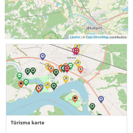
Leaflet
| ©
OpenStreetMap
contributors
Tūrisma karte