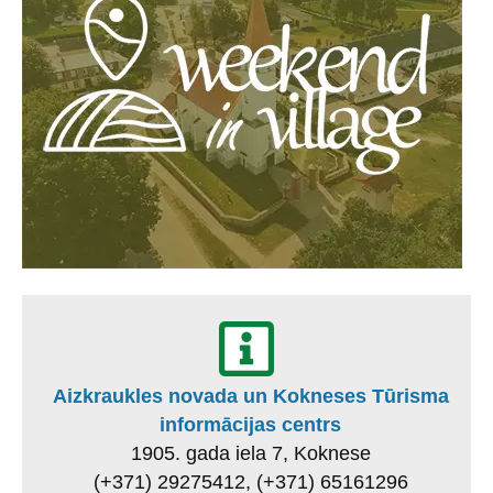
Aizkraukles novada un Kokneses Tūrisma
informācijas centrs
1905. gada iela 7, Koknese
(+371) 29275412, (+371) 65161296