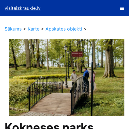
visitaizkraukle.lv
Sākums
>
Karte
>
Apskates objekti
>
Kokneses parks