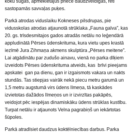
koku sugas, apmeklētājus priecē daudzveidīgās, reti
sastopamās savvaļas puķes.
Parkā atrodas viduslaiku Kokneses pilsdrupas, pie
vidusskolas atrodas atjaunotā strūklaka „Fauna galva”, kas
20. gs. trīsdesmitajos gados atradās netālu no leģendārā
appludinātā Pērses ūdenskrituma, kura vietu upes krastā
iezīmē Jura Zihmaņa akmens skulptūra „Pērses meitene”.
Lai atgādinātu par zudušo ainavu, vienā no parka dīķiem
izveidots Pērses ūdenskrituma atveids, kas brīvi pieejams
apskatei gan pa dienu, gan ir izgaismots vakara un nakts
stundās. Tas stiepjas vairāk nekā piecu metru garumā un
1,5 metru augstumā virs ūdens līmeņa, tā kaskādes
izvietotas dažādos līmeņos un ir izvirzītas pakāpēs,
veidojot pēc iespējas dinamiskāku ūdens strūklas kustību.
Turpat netālu ir atjaunots Velna pagrabiņš un iekārtotas
šūpoles.
Parkā atradīsiet daudzus koktēlniecības darbus. Parka