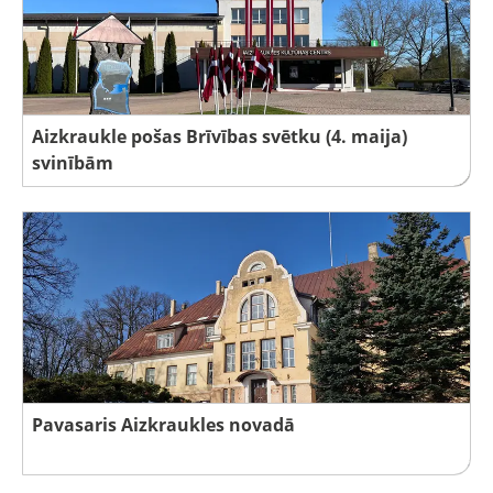
Aizkraukle pošas Brīvības svētku (4. maija)
svinībām
Pavasaris Aizkraukles novadā