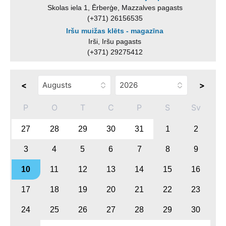
Skolas iela 1, Ērberģe, Mazzalves pagasts
(+371) 26156535
Iršu muižas klēts - magazīna
Irši, Iršu pagasts
(+371) 29275412
<
>
P
O
T
C
P
S
Sv
27
28
29
30
31
1
2
3
4
5
6
7
8
9
10
11
12
13
14
15
16
17
18
19
20
21
22
23
24
25
26
27
28
29
30