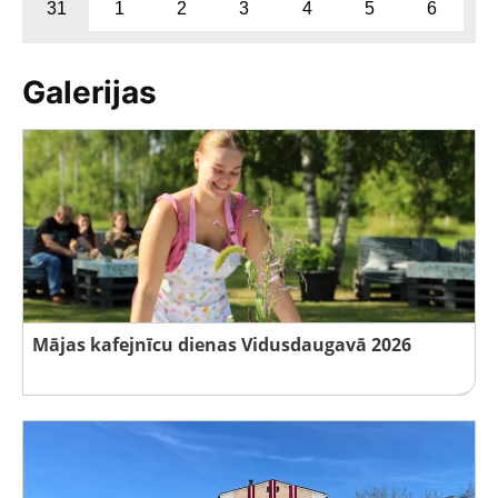
31
1
2
3
4
5
6
Galerijas
Mājas kafejnīcu dienas Vidusdaugavā 2026