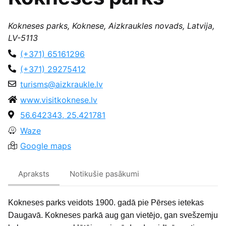
Kokneses parks, Koknese, Aizkraukles novads, Latvija,
LV-5113
(+371) 65161296
(+371) 29275412
turisms@aizkraukle.lv
www.visitkoknese.lv
56.642343, 25.421781
Waze
Google maps
Apraksts
Notikušie pasākumi
Kokneses parks veidots 1900. gadā pie Pērses ietekas
Daugavā. Kokneses parkā aug gan vietējo, gan svešzemju