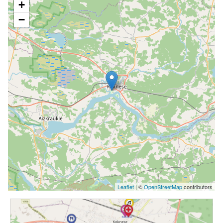
+
−
Leaflet
| ©
OpenStreetMap
contributors