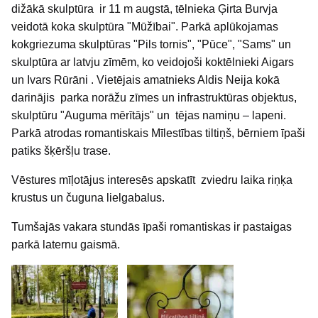
dižākā skulptūra ir 11 m augstā, tēlnieka Ģirta Burvja
veidotā koka skulptūra "Mūžībai". Parkā aplūkojamas
kokgriezuma skulptūras "Pils tornis", "Pūce", "Sams" un
skulptūra ar latvju zīmēm, ko veidojoši koktēlnieki Aigars
un Ivars Rūrāni . Vietējais amatnieks Aldis Neija kokā
darinājis parka norāžu zīmes un infrastruktūras objektus,
skulptūru "Auguma mērītājs" un tējas namiņu – lapeni.
Parkā atrodas romantiskais Mīlestības tiltiņš, bērniem īpaši
patiks šķēršļu trase.
Vēstures mīļotājus interesēs apskatīt zviedru laika riņķa
krustus un čuguna lielgabalus.
Tumšajās vakara stundās īpaši romantiskas ir pastaigas
parkā laternu gaismā.