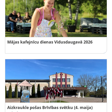
Mājas kafejnīcu dienas Vidusdaugavā 2026
Aizkraukle pošas Brīvības svētku (4. maija)