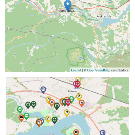
Leaflet
| ©
OpenStreetMap
contributors