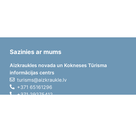
Sazinies ar mums
Aizkraukles novada un Kokneses Tūrisma
informācijas centrs
turisms@aizkraukle.lv
+371 65161296
+371 29275412
1905.gada iela 7, Koknese,
Aizkraukles novads, LV-5113
Darba laiki
Darba laiki