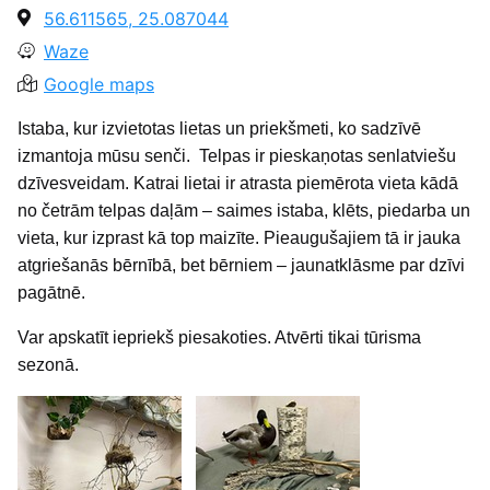
56.611565, 25.087044
Waze
Google maps
Istaba, kur izvietotas lietas un priekšmeti, ko sadzīvē
izmantoja mūsu senči. Telpas ir pieskaņotas senlatviešu
dzīvesveidam. Katrai lietai ir atrasta piemērota vieta kādā
no četrām telpas daļām – saimes istaba, klēts, piedarba un
vieta, kur izprast kā top maizīte. Pieaugušajiem tā ir jauka
atgriešanās bērnībā, bet bērniem – jaunatklāsme par dzīvi
pagātnē.
Var apskatīt iepriekš piesakoties. Atvērti tikai tūrisma
sezonā.