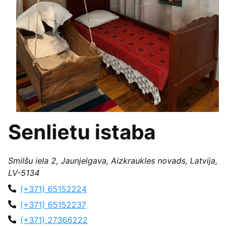
Senlietu istaba
Smilšu iela 2, Jaunjelgava, Aizkraukles novads, Latvija,
LV-5134
(+371) 65152224
(+371) 65152237
(+371) 27366222