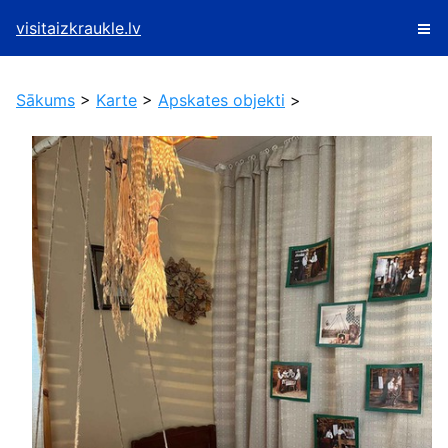
visitaizkraukle.lv
Sākums
>
Karte
>
Apskates objekti
>