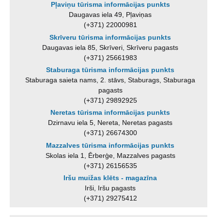
Pļaviņu tūrisma informācijas punkts
Daugavas iela 49, Pļaviņas
(+371) 22000981
Skrīveru tūrisma informācijas punkts
Daugavas iela 85, Skrīveri, Skrīveru pagasts
(+371) 25661983
Staburaga tūrisma informācijas punkts
Staburaga saieta nams, 2. stāvs, Staburags, Staburaga
pagasts
(+371) 29892925
Neretas tūrisma informācijas punkts
Dzirnavu iela 5, Nereta, Neretas pagasts
(+371) 26674300
Mazzalves tūrisma informācijas punkts
Skolas iela 1, Ērberģe, Mazzalves pagasts
(+371) 26156535
Iršu muižas klēts - magazīna
Irši, Iršu pagasts
(+371) 29275412