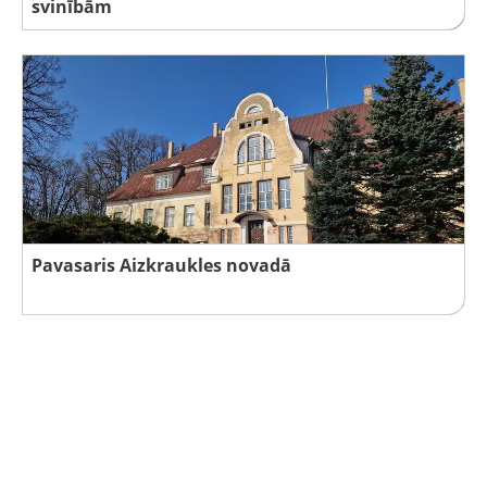
svinībām
Pavasaris Aizkraukles novadā