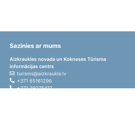
Sazinies ar mums
Aizkraukles novada un Kokneses Tūrisma
informācijas centrs
turisms@aizkraukle.lv
+371 65161296
+371 29275412
1905.gada iela 7, Koknese,
Aizkraukles novads, LV-5113
Darba laiki
Darba laiki