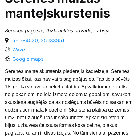
manteļskurstenis
Sērenes pagasts, Aizkraukles novads, Latvija
56.584030, 25.188951
Waze
Google maps
Sērenes manteļskurstenis piederējis kādreizējai Sērenes
muižas ēkai, kas nav vairs saglabājusies. Tas ticis būvēts
18. gs. kā virtuve ar nelielu platību. Apvalkdūmenis celts
no plakaniem, neliela izmēra dolomīta gabaliem, savukārt
skursteņa augšējās daļas noslēgums būvēts no sarkaniem
dedzinātiem māla ķieģeļiem. Skursteņa platība uz zemes ir
6m2, bet uz augšu tas ir sašaurināts. Apkārt skurstenim
bijusi uzbūvēta četrstūra formas koka celtne, blakus
pagrabs, kuram ir divas izejas. No tām viena ar pazemes