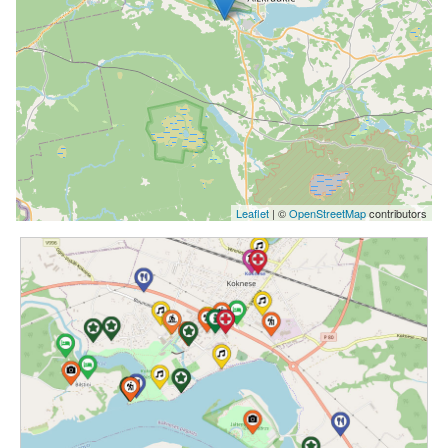
Leaflet
| ©
OpenStreetMap
contributors