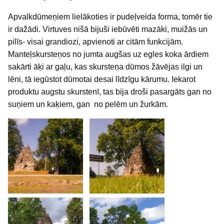
Apvalkdūmeņiem lielākoties ir pudeļveida forma, tomēr tie
ir dažādi. Virtuves nišā bijuši iebūvēti mazāki, muižās un
pilīs- visai grandiozi, apvienoti ar citām funkcijām.
Manteļskursteņos no jumta augšas uz egles koka ārdiem
sakārti āķi ar gaļu, kas skursteņa dūmos žāvējas ilgi un
lēni, tā iegūstot dūmotai desai līdzīgu kārumu. Iekarot
produktu augstu skurstenī, tas bija droši pasargāts gan no
suņiem un kaķiem, gan no pelēm un žurkām.