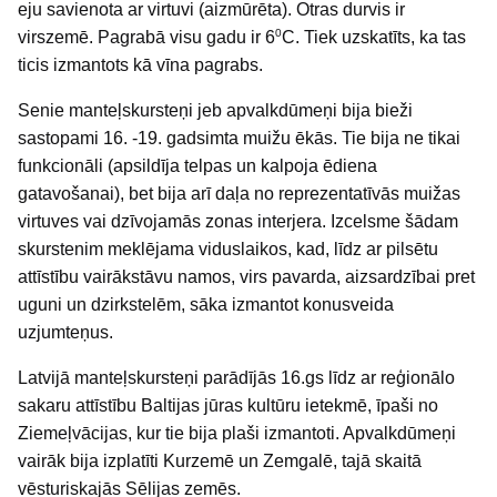
eju savienota ar virtuvi (aizmūrēta). Otras durvis ir
0
virszemē. Pagrabā visu gadu ir 6
C. Tiek uzskatīts, ka tas
ticis izmantots kā vīna pagrabs.
Senie manteļskursteņi jeb apvalkdūmeņi bija bieži
sastopami 16. -19. gadsimta muižu ēkās. Tie bija ne tikai
funkcionāli (apsildīja telpas un kalpoja ēdiena
gatavošanai), bet bija arī daļa no reprezentatīvās muižas
virtuves vai dzīvojamās zonas interjera. Izcelsme šādam
skurstenim meklējama viduslaikos, kad, līdz ar pilsētu
attīstību vairākstāvu namos, virs pavarda, aizsardzībai pret
uguni un dzirkstelēm, sāka izmantot konusveida
uzjumteņus.
Latvijā manteļskursteņi parādījās 16.gs līdz ar reģionālo
sakaru attīstību Baltijas jūras kultūru ietekmē, īpaši no
Ziemeļvācijas, kur tie bija plaši izmantoti. Apvalkdūmeņi
vairāk bija izplatīti Kurzemē un Zemgalē, tajā skaitā
vēsturiskajās Sēlijas zemēs.