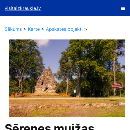
visitaizkraukle.lv
Sākums
>
Karte
>
Apskates objekti
>
Sērenes muižas