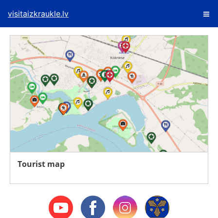
visitaizkraukle.lv
Tourist map