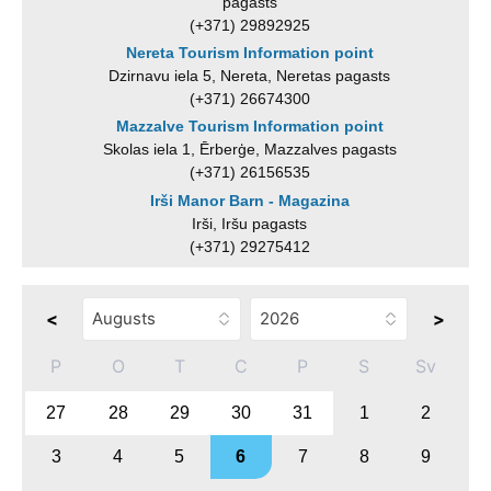
pagasts
(+371) 29892925
Nereta Tourism Information point
Dzirnavu iela 5, Nereta, Neretas pagasts
(+371) 26674300
Mazzalve Tourism Information point
Skolas iela 1, Ērberģe, Mazzalves pagasts
(+371) 26156535
Irši Manor Barn - Magazina
Irši, Iršu pagasts
(+371) 29275412
<
>
P
O
T
C
P
S
Sv
27
28
29
30
31
1
2
3
4
5
6
7
8
9