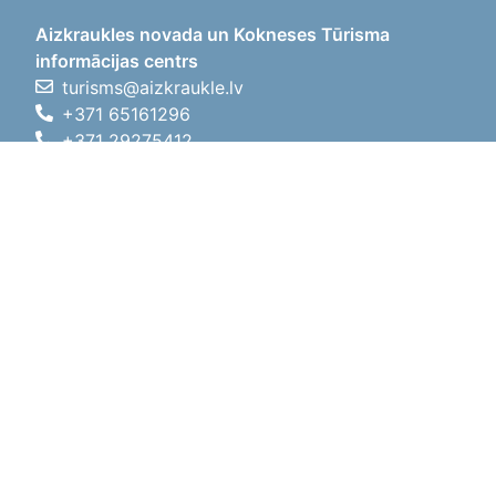
Aizkraukles novada un Kokneses Tūrisma
informācijas centrs
turisms@aizkraukle.lv
+371 65161296
+371 29275412
1905.gada iela 7, Koknese,
Aizkraukles novads, LV-5113
Working hours
Working hours
01.05.2026 - 30.09.2026
Mon, Tue, Wed, Thu, Fri
09:00 - 18:00
Lunch time
12:00 - 13:00
Sat
10:00 - 15:00
Sun
11:00 - 14:00
01.10.2025 - 30.04.2026
Mon, Tue, Wed, Thu, Fri
08:00 - 17:00