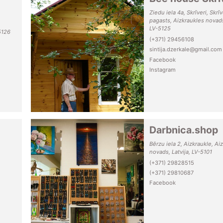
Ziedu iela 4a, Skrīveri, Skrī
pagasts, Aizkraukles novads,
LV-5125
5126
(+371) 29456108
sintija.dzerkale@gmail.com
Facebook
Instagram
Darbnica.shop
Bērzu iela 2, Aizkraukle, Ai
novads, Latvija, LV-5101
(+371) 29828515
(+371) 29810687
Facebook