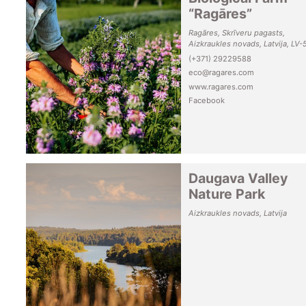
“Ragāres”
Ragāres, Skrīveru pagasts,
Aizkraukles novads, Latvija, LV-
(+371) 29229588
eco@ragares.com
www.ragares.com
Facebook
Daugava Valley
Nature Park
Aizkraukles novads, Latvija