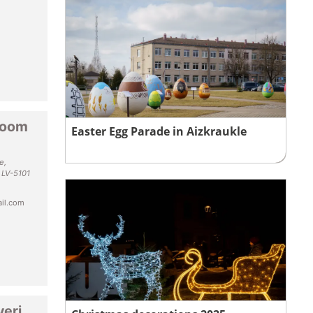
yroom
Easter Egg Parade in Aizkraukle
e,
, LV-5101
il.com
veri