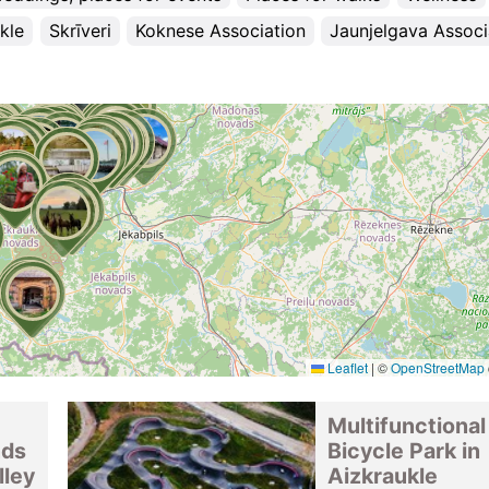
kle
Skrīveri
Koknese Association
Jaunjelgava Associ
Leaflet
|
©
OpenStreetMap
Multifunctional
nds
Bicycle Park in
lley
Aizkraukle