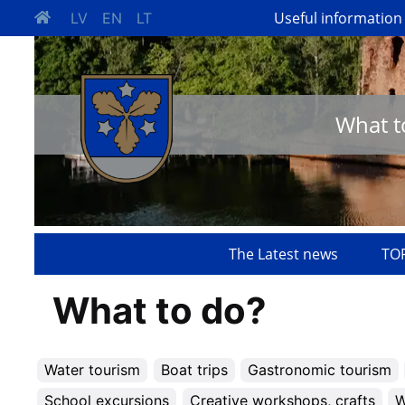
Useful information
LV
EN
LT
What t
The Latest news
TOP
What to do?
Water tourism
Boat trips
Gastronomic tourism
School excursions
Creative workshops, crafts
W