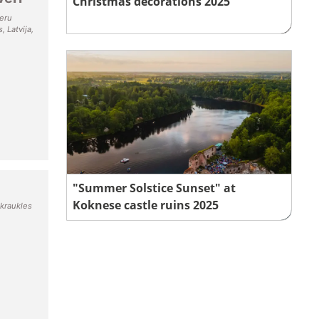
Christmas decorations 2025
veru
 Latvija,
"Summer Solstice Sunset" at
Koknese castle ruins 2025
zkraukles