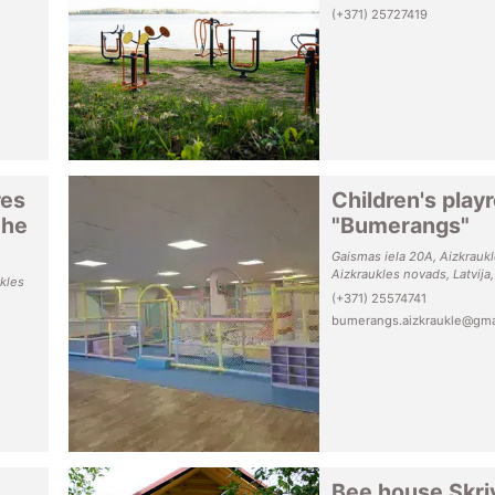
(+371) 25727419
res
Children's pla
the
"Bumerangs"
Gaismas iela 20A, Aizkraukl
Aizkraukles novads, Latvija
kles
(+371) 25574741
bumerangs.aizkraukle@gma
Bee house Skri