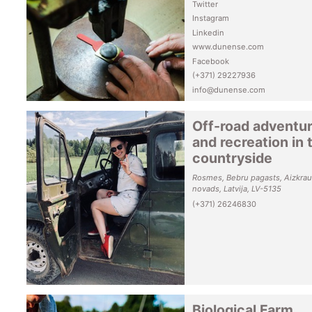
Twitter
Instagram
Linkedin
www.dunense.com
Facebook
(+371) 29227936
info@dunense.com
Off-road adventu
and recreation in 
countryside
Rosmes, Bebru pagasts, Aizkrau
novads, Latvija, LV-5135
(+371) 26246830
Biological Farm