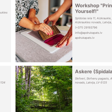
Workshop "Print
Yourself!"
aukles
Spīdolas iela 11, Aizkraukle,
Aizkraukles novads, Latvija
(+371) 29193796
info@apdrukapats.lv
apdrukapats.lv
Askere (Spidala
Skrīveri, Skrīveru pagasts, 
5134
novads, Latvija, LV-5125