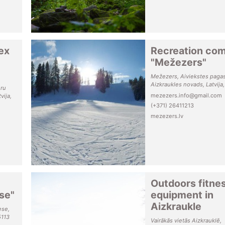
ex
Recreation co
"Mežezers"
Mežezers, Aiviekstes pagas
Aizkraukles novads, Latvija
eru
mezezers.info@gmail.com
vija,
(+371) 26411213
mezezers.lv
Outdoors fitne
se"
equipment in
Aizkraukle
ese,
5113
Vairākās vietās Aizkrauklē,