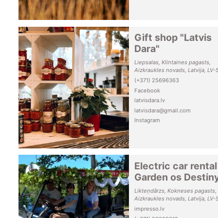
Gift shop "Latvis
Dara"
Liepsalas, Klintaines pagasts,
Aizkraukles novads, Latvija, LV-
(+371) 25696363
Facebook
latvisdara.lv
latvisdara@gmail.com
Instagram
Electric car rental
Garden os Destin
Likteņdārzs, Kokneses pagasts,
Aizkraukles novads, Latvija, LV-
impresso.lv