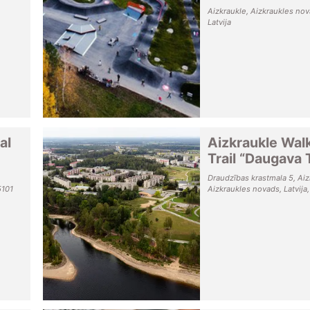
Aizkraukle, Aizkraukles nov
Latvija
al
Aizkraukle Wal
Trail “Daugava T
Draudzības krastmala 5, Aiz
5101
Aizkraukles novads, Latvija