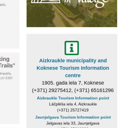
ads,
king
Aizkraukle municipality and
rails"
Koknese Tourism Information
kraukle,
centre
, LV-5101
1905. gada iela 7, Koknese
(+371) 29275412, (+371) 65161296
Aizkraukle Tourism Information point
Lāčplēša iela 4, Aizkraukle
(+371) 25727419
Jaunjelgava Tourism Information point
Jelgavas iela 33, Jaunjelgava