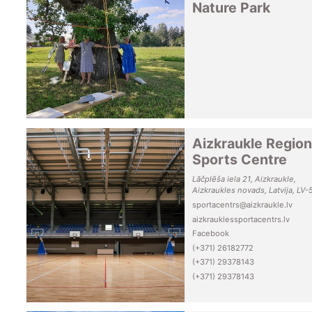
Nature Park
Aizkraukle Region
Sports Centre
Lāčplēša iela 21, Aizkraukle,
Aizkraukles novads, Latvija, LV-
sportacentrs@aizkraukle.lv
aizkrauklessportacentrs.lv
Facebook
(+371) 26182772
(+371) 29378143
(+371) 29378143