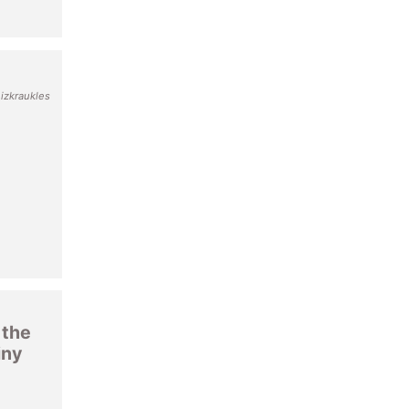
Aizkraukles
 the
iny