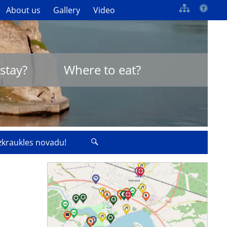
About us
Gallery
Video
stay?
Where to eat?
izkraukles novadu!