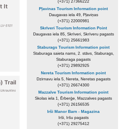
(+371) 27366222
 It
Pļavinas Tourism Information point
Daugavas iela 49, Pļaviņas
(+371) 22000981
, LV-5101
Skrīveri Tourism Information Point
Daugavas iela 85, Skrīveri, Skrīveru pagasts
(+371) 25661983
Staburags Tourism Information point
Staburaga saieta nams, 2. stāvs, Staburags,
Staburaga pagasts
(+371) 29892925
Nereta Tourism Information point
Dzirnavu iela 5, Nereta, Neretas pagasts
) Trail
(+371) 26674300
Aizkraukles
Mazzalve Tourism Information point
Skolas iela 1, Ērberģe, Mazzalves pagasts
(+371) 26156535
Irši Manor Barn - Magazina
Irši, Iršu pagasts
(+371) 29275412