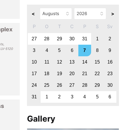
<
>
P
O
T
C
P
S
Sv
mplex
27
28
29
30
31
1
2
ts,
, LV-5120
3
4
5
6
7
8
9
10
11
12
13
14
15
16
17
18
19
20
21
22
23
24
25
26
27
28
29
30
31
1
2
3
4
5
6
ss
Gallery