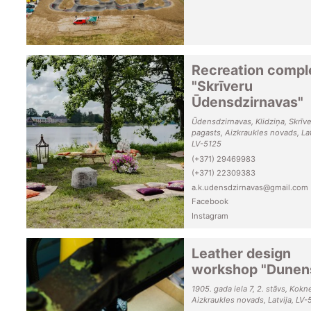
Recreation compl
"Skrīveru
Ūdensdzirnavas"
Ūdensdzirnavas, Klidziņa, Skrīv
pagasts, Aizkraukles novads, Lat
LV-5125
(+371) 29469983
(+371) 22309383
a.k.udensdzirnavas@gmail.com
Facebook
Instagram
Leather design
workshop "Dunen
1905. gada iela 7, 2. stāvs, Kokn
Aizkraukles novads, Latvija, LV-