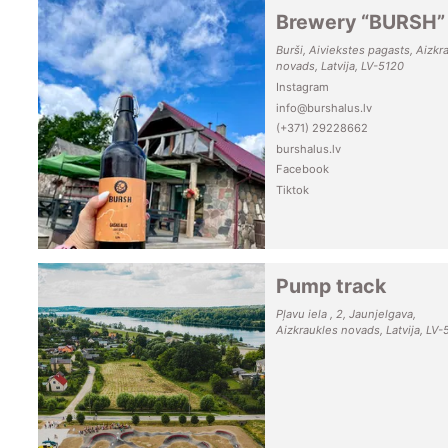
Brewery “BURSH”
Burši, Aiviekstes pagasts, Aizkr
novads, Latvija, LV-5120
Instagram
info@burshalus.lv
(+371) 29228662
burshalus.lv
Facebook
Tiktok
Pump track
Pļavu iela , 2, Jaunjelgava,
Aizkraukles novads, Latvija, LV-