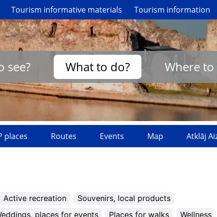
Tourism informative materials
Tourism information
o see?
What to do?
Where to 
 places
Routes
Events
Map
Atklāj A
Active recreation
Souvenirs, local products
eddings, places for events
Places for walks
Wellness