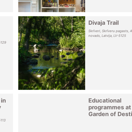
Divaja Trail
Skrīveri, Skrīveru pagasts, 
novads, Latvija, LV-5125
5129
 in
Educational
y
programmes at
Garden of Dest
5113