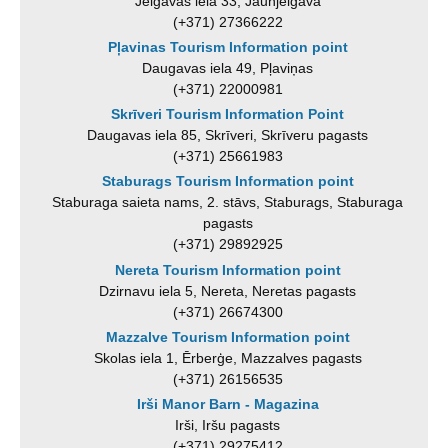
Jelgavas iela 33, Jaunjelgava
(+371) 27366222
Pļavinas Tourism Information point
Daugavas iela 49, Pļaviņas
(+371) 22000981
Skrīveri Tourism Information Point
Daugavas iela 85, Skrīveri, Skrīveru pagasts
(+371) 25661983
Staburags Tourism Information point
Staburaga saieta nams, 2. stāvs, Staburags, Staburaga
pagasts
(+371) 29892925
Nereta Tourism Information point
Dzirnavu iela 5, Nereta, Neretas pagasts
(+371) 26674300
Mazzalve Tourism Information point
Skolas iela 1, Ērberģe, Mazzalves pagasts
(+371) 26156535
Irši Manor Barn - Magazina
Irši, Iršu pagasts
(+371) 29275412