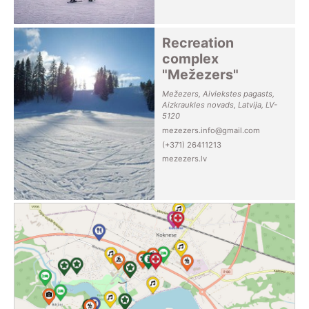
Recreation
complex
"Mežezers"
Mežezers, Aiviekstes pagasts,
Aizkraukles novads, Latvija, LV-
5120
mezezers.info@gmail.com
(+371) 26411213
mezezers.lv