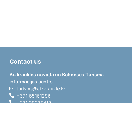
Contact us
Aizkraukles novada un Kokneses Tūrisma
informācijas centrs
turisms@aizkraukle.lv
+371 65161296
+371 29275412
1905.gada iela 7, Koknese,
Aizkraukles novads, LV-5113
Working hours