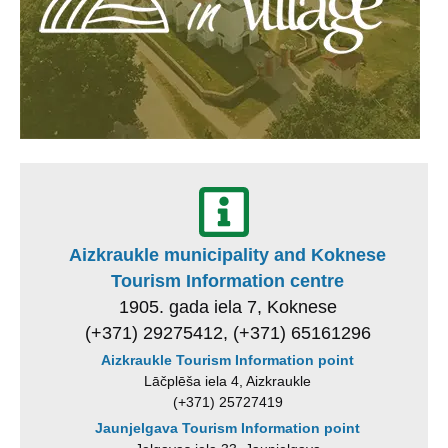
Aizkraukle municipality and Koknese
Tourism Information centre
1905. gada iela 7, Koknese
(+371) 29275412, (+371) 65161296
Aizkraukle Tourism Information point
Lāčplēša iela 4, Aizkraukle
(+371) 25727419
Jaunjelgava Tourism Information point