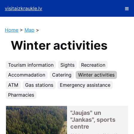
visitaizkraukle.lv
Home
>
Map
>
Winter activities
Tourism information
Sights
Recreation
Accommadation
Catering
Winter activities
ATM
Gas stations
Emergency assistance
Pharmacies
"Jaujas" un
"Jankas", sports
centre