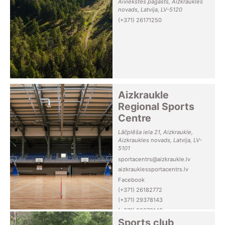
Aiviekstes pagasts, Aizkraukles
novads, Latvija, LV-5120
(+371) 26171250
Aizkraukle
Regional Sports
Centre
Lāčplēša iela 21, Aizkraukle,
Aizkraukles novads, Latvija, LV-
5101
sportacentrs@aizkraukle.lv
aizkrauklessportacentrs.lv
Facebook
(+371) 26182772
(+371) 29378143
(+371) 29378143
Sports club