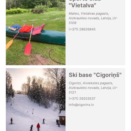
"Vietalva"
Mailes, Vietalvas pagasts,
Aizkraukles novads, Latvija, LV-
5109
(+371) 28626845
Ski base "Cigoriņš"
Cigoriņi, Aiviekstes pagasts,
Aizkraukles novads, Latvija, LV-
5121
(+371) 29203537
info@cigorins.lv