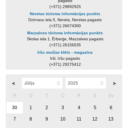
pagasts
(+371) 29892925
Neretas tūrisma informācijas punkts
Dzirnavu iela 5, Nereta, Neretas pagasts
(+371) 26674300
Mazzalves tūrisma informācijas punkts
Skolas iela 1, Ērberģe, Mazzalves pagasts
(+371) 26156535
Iršu muižas klēts - magazīna
Irši, Iršu pagasts
(+371) 29275412
<
>
P
O
T
C
P
S
Sv
30
1
2
3
4
5
6
7
8
9
10
11
12
13