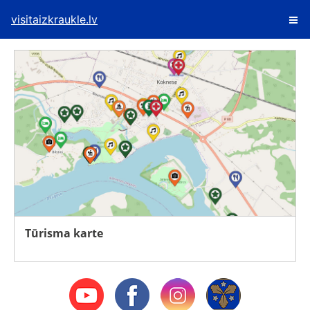
visitaizkraukle.lv
Tūrisma karte