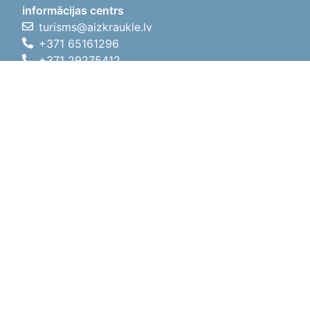
informācijas centrs
turisms@aizkraukle.lv
+371 65161296
+371 29275412
1905.gada iela 7, Koknese,
Aizkraukles novads, LV-5113
Darba laiki
Darba laiki
01.05.2026 - 30.09.2026
P, O, T, C, P
09:00 - 18:00
Pusdienu laiks
12:00 - 13:00
S
10:00 - 15:00
Sv
11:00 - 14:00
01.10.2025 - 30.04.2026
P, O, T, C, P
08:00 - 17:00
Pusdienu laiks
12:00
- 13:00
S
10:00 - 14:00