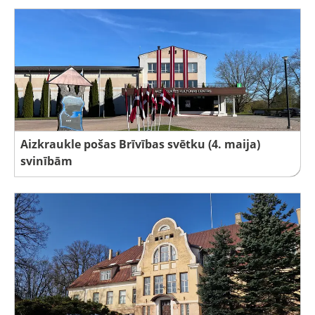
Aizkraukle pošas Brīvības svētku (4. maija)
svinībām