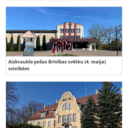
Aizkraukle pošas Brīvības svētku (4. maija)
svinībām