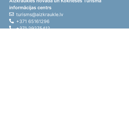
Aizkraukles novada un Kokneses Tūrisma
informācijas centrs
turisms@aizkraukle.lv
+371 65161296
+371 29275412
1905.gada iela 7, Koknese,
Aizkraukles novads, LV-5113
Darba laiki
Darba laiki
01.05.2026 - 30.09.2026
P, O, T, C, P
09:00 - 18:00
Pusdienu laiks
12:00 - 13:00
S
10:00 - 15:00
Sv
11:00 - 14:00
01.10.2025 - 30.04.2026
P, O, T, C, P
08:00 - 17:00
Pusdienu laiks
12:00
- 13:00