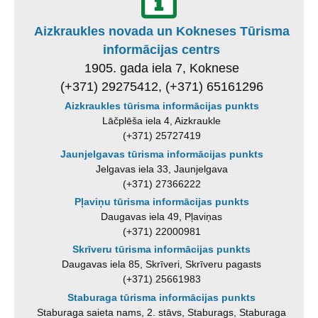
Aizkraukles novada un Kokneses Tūrisma
informācijas centrs
1905. gada iela 7, Koknese
(+371) 29275412, (+371) 65161296
Aizkraukles tūrisma informācijas punkts
Lāčplēša iela 4, Aizkraukle
(+371) 25727419
Jaunjelgavas tūrisma informācijas punkts
Jelgavas iela 33, Jaunjelgava
(+371) 27366222
Pļaviņu tūrisma informācijas punkts
Daugavas iela 49, Pļaviņas
(+371) 22000981
Skrīveru tūrisma informācijas punkts
Daugavas iela 85, Skrīveri, Skrīveru pagasts
(+371) 25661983
Staburaga tūrisma informācijas punkts
Staburaga saieta nams, 2. stāvs, Staburags, Staburaga