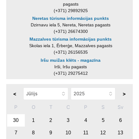
pagasts
(+371) 29892925
Neretas tūrisma informācijas punkts
Dzirnavu iela 5, Nereta, Neretas pagasts
(+371) 26674300
Mazzalves tūrisma informācijas punkts
Skolas iela 1, Ērberģe, Mazzalves pagasts
(+371) 26156535
Iršu muižas klēts - magazīna
Irši, Iršu pagasts
(+371) 29275412
<
>
P
O
T
C
P
S
Sv
30
1
2
3
4
5
6
7
8
9
10
11
12
13