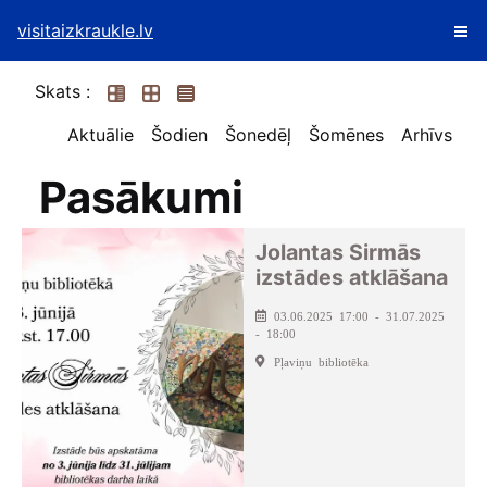
visitaizkraukle.lv
Skats :
Aktuālie
Šodien
Šonedēļ
Šomēnes
Arhīvs
Pasākumi
Jolantas Sirmās
izstādes atklāšana
03.06.2025 17:00 - 31.07.2025
- 18:00
Pļaviņu bibliotēka