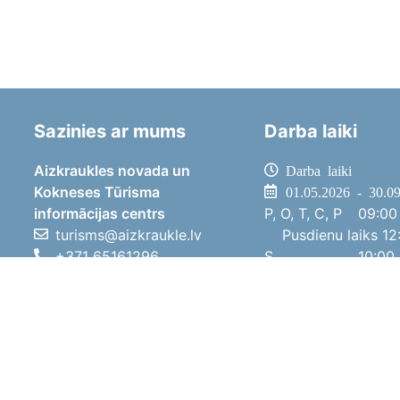
Sazinies ar mums
Darba laiki
Aizkraukles novada un
Darba laiki
Kokneses Tūrisma
01.05.2026 - 30.0
informācijas centrs
P, O, T, C, P
09:00 
turisms@aizkraukle.lv
Pusdienu laiks
12:
+371 65161296
S
10:00 
+371 29275412
Sv
11:00 
1905.gada iela 7, Koknese,
01.10.2025 - 30.0
Aizkraukles novads, LV-5113
P, O, T, C, P
08:00 
Pusdienu laiks
12:
S
10:00 
Sv
Brīvdi