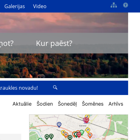
Galerijas
Video
ņot?
Kur paēst?
zkraukles novadu!
Aktuālie
Šodien
Šonedēļ
Šomēnes
Arhīvs