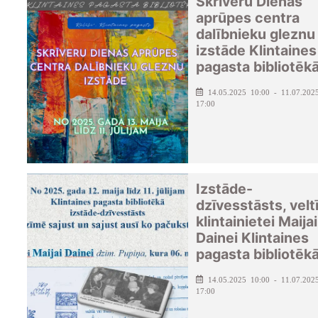
Skrīveru Dienas
aprūpes centra
dalībnieku gleznu
izstāde Klintaines
pagasta bibliotēk
14.05.2025 10:00 - 11.07.202
17:00
Izstāde-
dzīvesstāsts, velt
klintainietei Maijai
Dainei Klintaines
pagasta bibliotēk
14.05.2025 10:00 - 11.07.202
17:00