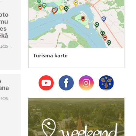
s
oto
umu
nes
ēkā
.2025 -
Tūrisma karte
s
ana
.2025 -