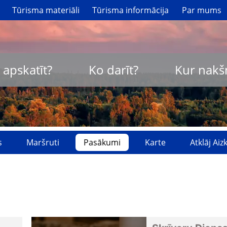
Tūrisma materiāli
Tūrisma informācija
Par mums
 apskatīt?
Ko darīt?
Kur nakš
s
Maršruti
Pasākumi
Karte
Atklāj Ai