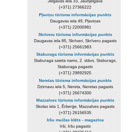
Jelgavas iela 33, Jaunjelgava
(+371) 27366222
Pļaviņu tūrisma informācijas punkts
Daugavas iela 49, Pļaviņas
(+371) 22000981
Skrīveru tūrisma informācijas punkts
Daugavas iela 85, Skrīveri, Skrīveru pagasts
(+371) 25661983
Staburaga tūrisma informācijas punkts
Staburaga saieta nams, 2. stāvs, Staburags,
Staburaga pagasts
(+371) 29892925
Neretas tūrisma informācijas punkts
Dzirnavu iela 5, Nereta, Neretas pagasts
(+371) 26674300
Mazzalves tūrisma informācijas punkts
Skolas iela 1, Ērberģe, Mazzalves pagasts
(+371) 26156535
Iršu muižas klēts - magazīna
Irši, Iršu pagasts