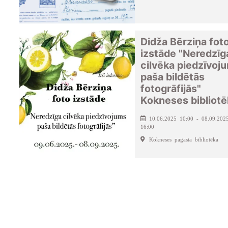
Didža Bērziņa fot
izstāde "Neredzīg
cilvēka piedzīvoj
paša bildētās
fotogrāfijās"
Kokneses bibliotē
10.06.2025 10:00 - 08.09.202
16:00
Kokneses pagasta bibliotēka