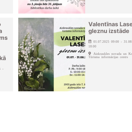
o
Valentīnas Las
a
gleznu izstāde
ums
01.07.2025 09:00 - 31.08
18:00
Aizkraukles novada un Ko
kā
Tūrisma informācijas centrs
5 -