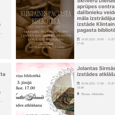
Skrīveru Diena
aprūpes centra
dalībnieku veid
māla izstrādāj
ā
izstāde Klintai
pagasta bibliot
5 -
14.05.2025 10:00 - 11.07
17:00
Jolantas Sirmā
īta
izstādes atklāš
03.06.2025 17:00 - 31.07
18:00
ā
Pļaviņu bibliotēka
5 -