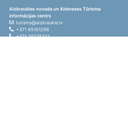
Aizkraukles novada un Kokneses Tūrisma
informācijas centrs
turisms@aizkraukle.lv
+371 65161296
+371 29275412
1905.gada iela 7, Koknese,
Aizkraukles novads, LV-5113
Darba laiki
Darba laiki
01.05.2026 - 30.09.2026
P, O, T, C, P
09:00 - 18:00
Pusdienu laiks
12:00 - 13:00
S
10:00 - 15:00
Sv
11:00 - 14:00
01.10.2025 - 30.04.2026
P, O, T, C, P
08:00 - 17:00
Pusdienu laiks
12:00