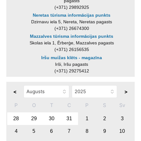
pagasts
(+371) 29892925
Neretas tūrisma informācijas punkts
Dzirnavu iela 5, Nereta, Neretas pagasts
(+371) 26674300
Mazzalves tūrisma informācijas punkts
Skolas iela 1, Ērberģe, Mazzalves pagasts
(+371) 26156535
Iršu muižas klēts - magazīna
Irši, Iršu pagasts
(+371) 29275412
<
>
P
O
T
C
P
S
Sv
28
29
30
31
1
2
3
4
5
6
7
8
9
10