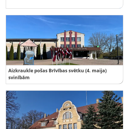
Aizkraukle pošas Brīvības svētku (4. maija)
svinībām