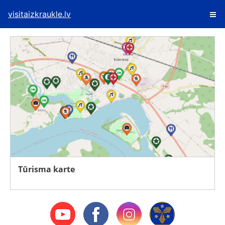
visitaizkraukle.lv
Tūrisma karte