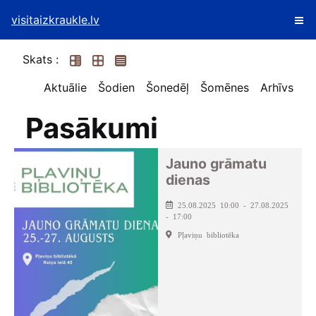
visitaizkraukle.lv
Skats :
Aktuālie
Šodien
Šonedēļ
Šomēnes
Arhīvs
Pasākumi
Jauno grāmatu
dienas
25.08.2025 10:00 - 27.08.2025
- 17:00
Pļaviņu bibliotēka