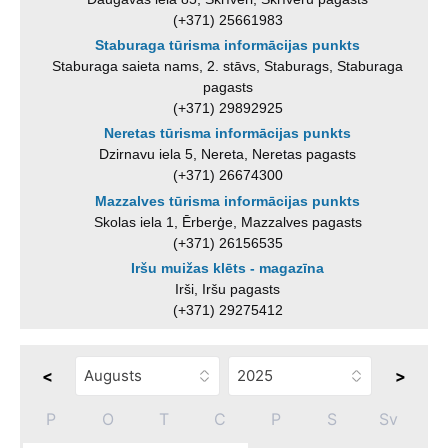
(+371) 25661983
Staburaga tūrisma informācijas punkts
Staburaga saieta nams, 2. stāvs, Staburags, Staburaga
pagasts
(+371) 29892925
Neretas tūrisma informācijas punkts
Dzirnavu iela 5, Nereta, Neretas pagasts
(+371) 26674300
Mazzalves tūrisma informācijas punkts
Skolas iela 1, Ērberģe, Mazzalves pagasts
(+371) 26156535
Iršu muižas klēts - magazīna
Irši, Iršu pagasts
(+371) 29275412
<
>
P
O
T
C
P
S
Sv