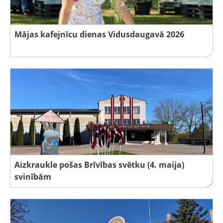
Mājas kafejnīcu dienas Vidusdaugavā 2026
Aizkraukle pošas Brīvības svētku (4. maija)
svinībām