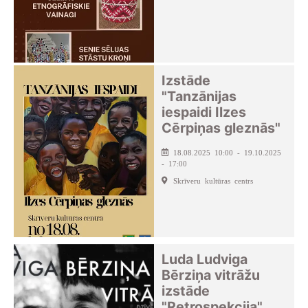
Izstāde
"Tanzānijas
iespaidi Ilzes
Cērpiņas gleznās"
18.08.2025 10:00 - 19.10.2025
- 17:00
Skrīveru kultūras centrs
Luda Ludviga
Bērziņa vitrāžu
izstāde
"Retrospekcija"