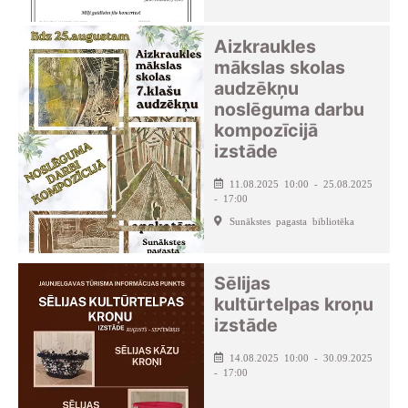
Aizkraukles
mākslas skolas
audzēkņu
noslēguma darbu
kompozīcijā
izstāde
11.08.2025 10:00 - 25.08.2025
- 17:00
Sunākstes pagasta bibliotēka
Sēlijas
kultūrtelpas kroņu
izstāde
14.08.2025 10:00 - 30.09.2025
- 17:00