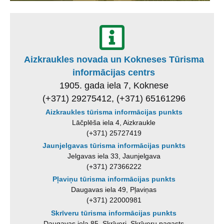
Aizkraukles novada un Kokneses Tūrisma
informācijas centrs
1905. gada iela 7, Koknese
(+371) 29275412, (+371) 65161296
Aizkraukles tūrisma informācijas punkts
Lāčplēša iela 4, Aizkraukle
(+371) 25727419
Jaunjelgavas tūrisma informācijas punkts
Jelgavas iela 33, Jaunjelgava
(+371) 27366222
Pļaviņu tūrisma informācijas punkts
Daugavas iela 49, Pļaviņas
(+371) 22000981
Skrīveru tūrisma informācijas punkts
Daugavas iela 85, Skrīveri, Skrīveru pagasts