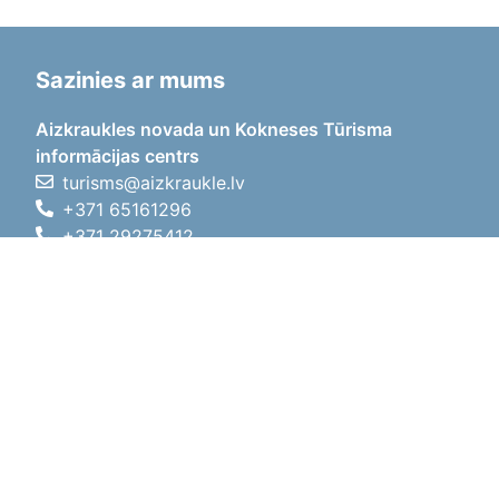
Sazinies ar mums
Aizkraukles novada un Kokneses Tūrisma
informācijas centrs
turisms@aizkraukle.lv
+371 65161296
+371 29275412
1905.gada iela 7, Koknese,
Aizkraukles novads, LV-5113
Darba laiki
Darba laiki
01.05.2026 - 30.09.2026
P, O, T, C, P
09:00 - 18:00
Pusdienu laiks
12:00 - 13:00
S
10:00 - 15:00