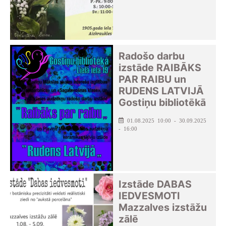
Radošo darbu
izstāde RAIBĀKS
PAR RAIBU un
RUDENS LATVIJĀ
Gostiņu bibliotēkā
01.08.2025 10:00 - 30.09.2025
- 16:00
Izstāde DABAS
IEDVESMOTI
Mazzalves izstāžu
zālē