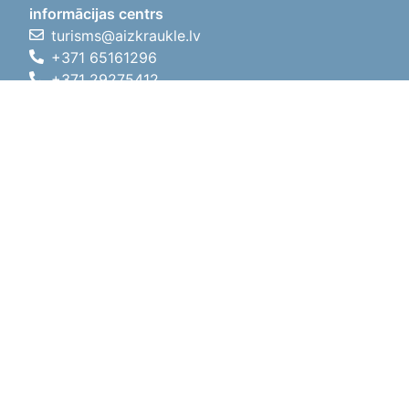
informācijas centrs
turisms@aizkraukle.lv
+371 65161296
+371 29275412
1905.gada iela 7, Koknese,
Aizkraukles novads, LV-5113
Darba laiki
Darba laiki
01.05.2026 - 30.09.2026
P, O, T, C, P
09:00 - 18:00
Pusdienu laiks
12:00 - 13:00
S
10:00 - 15:00
Sv
11:00 - 14:00
01.10.2025 - 30.04.2026
P, O, T, C, P
08:00 - 17:00
Pusdienu laiks
12:00
- 13:00
S
10:00 - 14:00