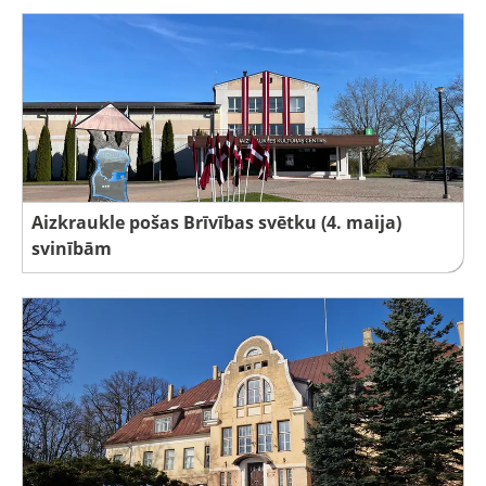
Aizkraukle pošas Brīvības svētku (4. maija)
svinībām