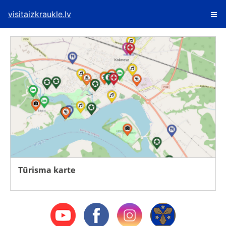
visitaizkraukle.lv
Tūrisma karte