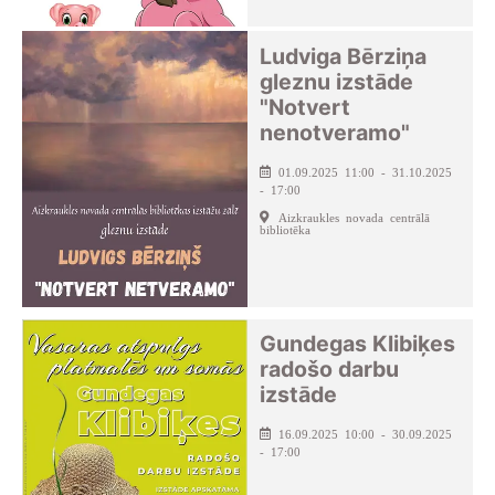
Ludviga Bērziņa
gleznu izstāde
"Notvert
nenotveramo"
01.09.2025 11:00 - 31.10.2025
- 17:00
Aizkraukles novada centrālā
bibliotēka
Gundegas Klibiķes
radošo darbu
izstāde
16.09.2025 10:00 - 30.09.2025
- 17:00