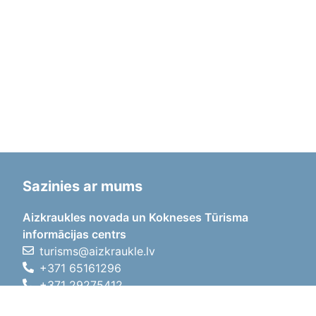
Sazinies ar mums
Aizkraukles novada un Kokneses Tūrisma
informācijas centrs
turisms@aizkraukle.lv
+371 65161296
+371 29275412
1905.gada iela 7, Koknese,