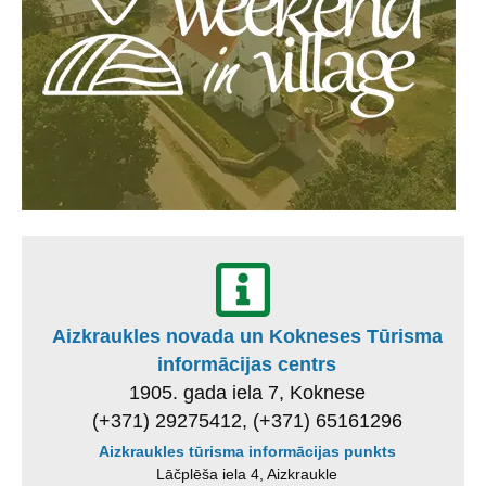
Aizkraukles novada un Kokneses Tūrisma
informācijas centrs
1905. gada iela 7, Koknese
(+371) 29275412, (+371) 65161296
Aizkraukles tūrisma informācijas punkts
Lāčplēša iela 4, Aizkraukle