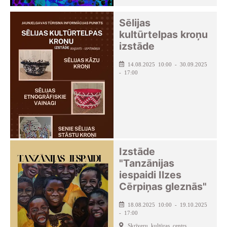
Sēlijas
kultūrtelpas kroņu
izstāde
14.08.2025 10:00 - 30.09.2025
- 17:00
Izstāde
"Tanzānijas
iespaidi Ilzes
Cērpiņas gleznās"
18.08.2025 10:00 - 19.10.2025
- 17:00
Skrīveru kultūras centrs