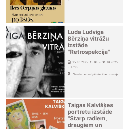
Luda Ludviga
Bērziņa vitrāžu
izstāde
"Retrospekcija"
25.08.2025 15:00 - 31.10.2025
- 17:00
Neretas novadpētniecības muzejs
Taigas Kalvišķes
portretu izstāde
"Starp radiem,
draugiem un