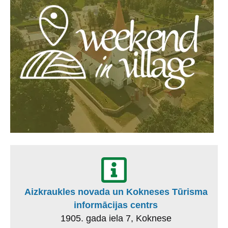
Aizkraukles novada un Kokneses Tūrisma
informācijas centrs
1905. gada iela 7, Koknese