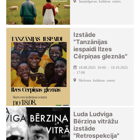
Jaunjelgavas kultūras centrs
Izstāde
"Tanzānijas
iespaidi Ilzes
Cērpiņas gleznās"
18.08.2025 10:00 - 19.10.2025
- 17:00
Skrīveru kultūras centrs
Luda Ludviga
Bērziņa vitrāžu
izstāde
"Retrospekcija"