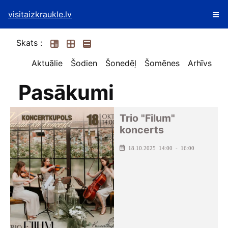
visitaizkraukle.lv
Skats :
Aktuālie
Šodien
Šonedēļ
Šomēnes
Arhīvs
Pasākumi
Trio "Filum"
koncerts
18.10.2025 14:00 - 16:00