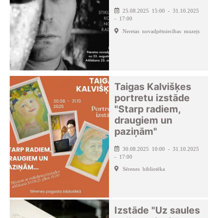
25.08.2025 15:00 - 31.10.2025
- 17:00
Neretas novadpētniecības muzejs
Taigas Kalvišķes
portretu izstāde
"Starp radiem,
draugiem un
paziņām"
30.08.2025 10:00 - 31.10.2025
- 17:00
Sērenes bibliotēka
Izstāde "Uz saules