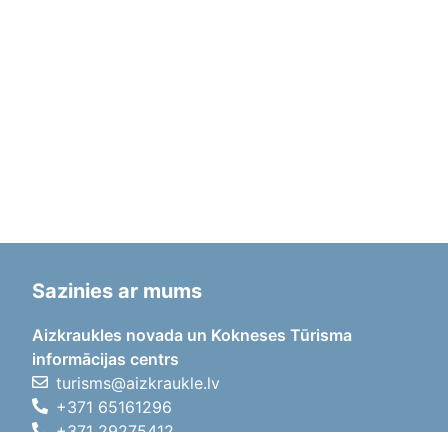
Sazinies ar mums
Aizkraukles novada un Kokneses Tūrisma
informācijas centrs
turisms@aizkraukle.lv
+371 65161296
+371 29275412