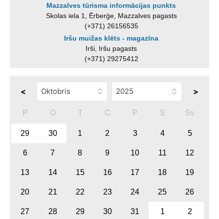
Mazzalves tūrisma informācijas punkts
Skolas iela 1, Ērberģe, Mazzalves pagasts
(+371) 26156535
Iršu muižas klēts - magazīna
Irši, Iršu pagasts
(+371) 29275412
<
>
P
O
T
C
P
S
Sv
29
30
1
2
3
4
5
6
7
8
9
10
11
12
13
14
15
16
17
18
19
20
21
22
23
24
25
26
27
28
29
30
31
1
2