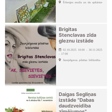
Ērberģes muiža un tās apkārtne
Brigitas
Stenclavas zīda
gleznu izstāde
02.10.2025 10:00 - 30.11.2025
- 17:00
Jaunjelgavas pilsētas bibliotēka
Daigas Segliņas
izstāde "Dabas
daudzveidība
zīmējumos"