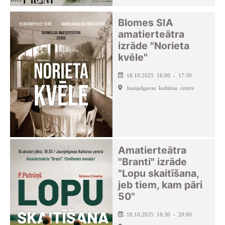
Blomes SIA
amatierteātra
izrāde "Norieta
kvēle"
18.10.2025 16:00 - 17:30
Jaunjelgavas kultūras centrs
Amatierteātra
"Branti" izrāde
"Lopu skaitīšana,
jeb tiem, kam pāri
50"
18.10.2025 18:30 - 20:00