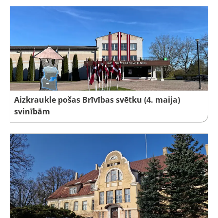
Aizkraukle pošas Brīvības svētku (4. maija)
svinībām