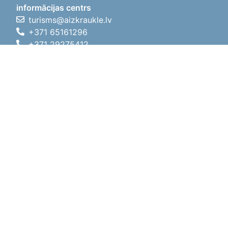
informācijas centrs
turisms@aizkraukle.lv
+371 65161296
+371 29275412
1905.gada iela 7, Koknese,
Aizkraukles novads, LV-5113
Darba laiki
Darba laiki
01.05.2026 - 30.09.2026
P, O, T, C, P
09:00 - 18:00
Pusdienu laiks
12:00 - 13:00
S
10:00 - 15:00
Sv
11:00 - 14:00
01.10.2025 - 30.04.2026
P, O, T, C, P
08:00 - 17:00
Pusdienu laiks
12:00
- 13:00
S
10:00 - 14:00