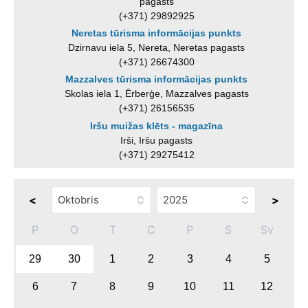
pagasts
(+371) 29892925
Neretas tūrisma informācijas punkts
Dzirnavu iela 5, Nereta, Neretas pagasts
(+371) 26674300
Mazzalves tūrisma informācijas punkts
Skolas iela 1, Ērberģe, Mazzalves pagasts
(+371) 26156535
Iršu muižas klēts - magazīna
Irši, Iršu pagasts
(+371) 29275412
<
>
P
O
T
C
P
S
Sv
29
30
1
2
3
4
5
6
7
8
9
10
11
12