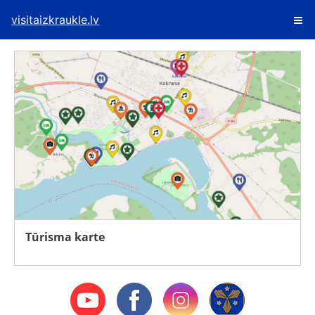
visitaizkraukle.lv
Tūrisma karte