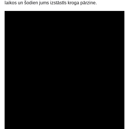
laikos un šodien jums izstāstīs kroga pārzine.