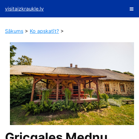
visitaizkraukle.lv
Sākums
>
Ko apskatīt?
>
Gricgales Medņu