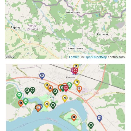
Leaflet
| ©
OpenStreetMap
contributors