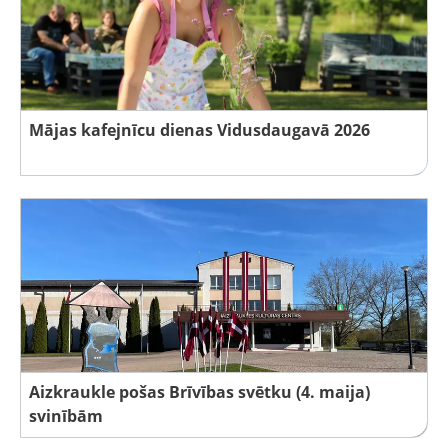
Mājas kafejnīcu dienas Vidusdaugavā 2026
Aizkraukle pošas Brīvības svētku (4. maija)
svinībām