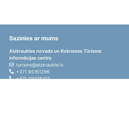
Sazinies ar mums
Aizkraukles novada un Kokneses Tūrisma
informācijas centrs
turisms@aizkraukle.lv
+371 65161296
+371 29275412
1905.gada iela 7, Koknese,
Aizkraukles novads, LV-5113
Darba laiki
Darba laiki
01.05.2026 - 30.09.2026