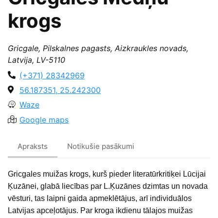
krogs
Gricgale, Pilskalnes pagasts, Aizkraukles novads,
Latvija, LV-5110
(+371) 28342969
56.187351, 25.242300
Waze
Google maps
Apraksts
Notikušie pasākumi
Gricgales muižas krogs, kurš pieder literatūrkritiķei Lūcijai
Ķuzānei, glabā liecības par L.Ķuzānes dzimtas un novada
vēsturi, tas laipni gaida apmeklētājus, arī individuālos
Latvijas apceļotājus. Par kroga ikdienu tālajos muižas