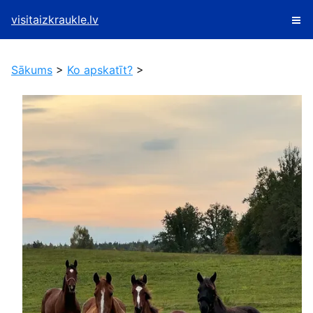
visitaizkraukle.lv
Sākums
>
Ko apskatīt?
>