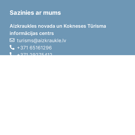
Sazinies ar mums
Aizkraukles novada un Kokneses Tūrisma
informācijas centrs
turisms@aizkraukle.lv
+371 65161296
+371 29275412
1905.gada iela 7, Koknese,
Aizkraukles novads, LV-5113
Darba laiki
Darba laiki
01.05.2026 - 30.09.2026
P, O, T, C, P
09:00 - 18:00
Pusdienu laiks
12:00 - 13:00
S
10:00 - 15:00
Sv
11:00 - 14:00