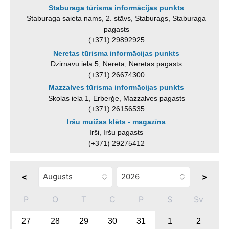
Staburaga tūrisma informācijas punkts
Staburaga saieta nams, 2. stāvs, Staburags, Staburaga
pagasts
(+371) 29892925
Neretas tūrisma informācijas punkts
Dzirnavu iela 5, Nereta, Neretas pagasts
(+371) 26674300
Mazzalves tūrisma informācijas punkts
Skolas iela 1, Ērberģe, Mazzalves pagasts
(+371) 26156535
Iršu muižas klēts - magazīna
Irši, Iršu pagasts
(+371) 29275412
<
>
P
O
T
C
P
S
Sv
27
28
29
30
31
1
2