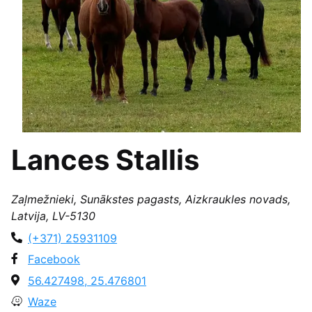
Lances Stallis
Zaļmežnieki, Sunākstes pagasts, Aizkraukles novads,
Latvija, LV-5130
(+371) 25931109
Facebook
56.427498, 25.476801
Waze