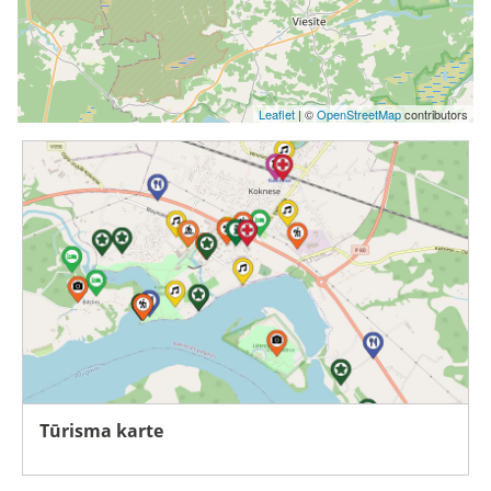
Leaflet
| ©
OpenStreetMap
contributors
Tūrisma karte