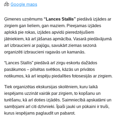
Google maps
Ģimenes uzņēmums
“Lances Stallis”
piedāvā izjādes ar
zirgiem gan lieliem, gan maziem. Pieejamas izjādes
aplokā pie rokas, izjādes apvidū pieredzējušiem
jātniekiem, kā arī jāšanas apmācība. Vasarā piedāvājumā
arī izbraucieni ar pajūgu, savukārt ziemas sezonā
organizēti izbraucieni ragavās un kamanās.
“Lances Stallis” piedāvā arī zirgu eskortu dažādos
pasākumos – pilsētas svētkos, kāzās un privātos
notikumos, kā arī iespēju piedalīties fotosesijās ar zirgiem.
Tiek organizētas ekskursijas skolēniem, kuru laikā
iespējams uzzināt vairāk par zirgiem, to kopšanu un
turēšanu, kā arī doties izjādēs. Saimniecībā apskatāmi un
samīļojami arī citi dzīvnieki. Īpaši jauki un pūkaini ir truši,
kurus iespējams paglaudīt un pabarot.