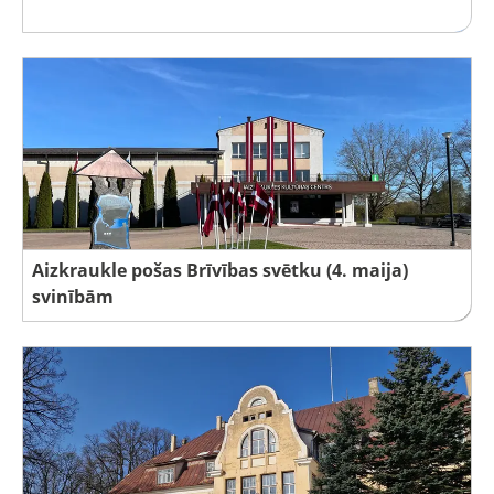
Aizkraukle pošas Brīvības svētku (4. maija)
svinībām