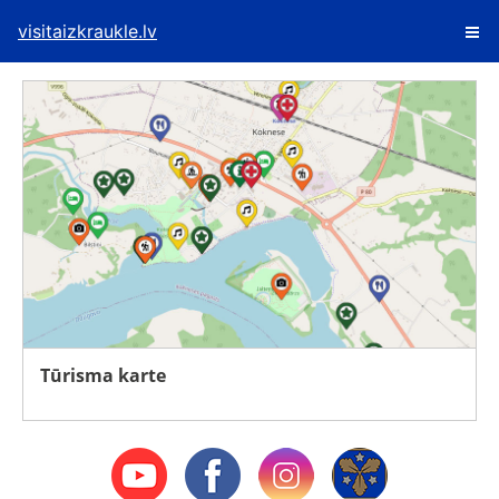
visitaizkraukle.lv
Tūrisma karte