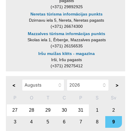
pagasts
(+371) 29892925
Neretas tūrisma informācijas punkts
Dzirnavu iela 5, Nereta, Neretas pagasts
(+371) 26674300
Mazzalves tūrisma informācijas punkts
Skolas iela 1, Ērberģe, Mazzalves pagasts
(+371) 26156535
Iršu muižas klēts - magazīna
Irši, Iršu pagasts
(+371) 29275412
<
>
P
O
T
C
P
S
Sv
27
28
29
30
31
1
2
3
4
5
6
7
8
9