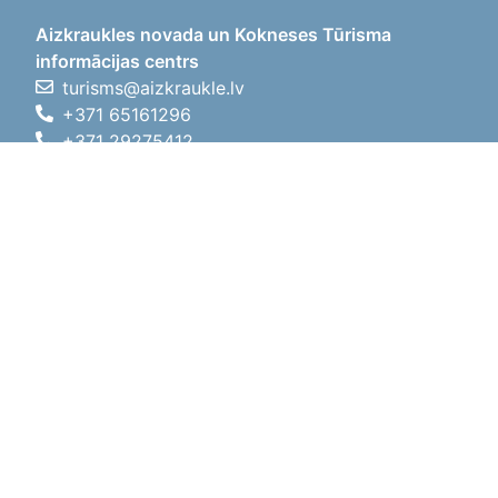
Aizkraukles novada un Kokneses Tūrisma
informācijas centrs
turisms@aizkraukle.lv
+371 65161296
+371 29275412
1905.gada iela 7, Koknese,
Aizkraukles novads, LV-5113
Darba laiki
Darba laiki
01.05.2026 - 30.09.2026
P, O, T, C, P
09:00 - 18:00
Pusdienu laiks
12:00 - 13:00
S
10:00 - 15:00
Sv
11:00 - 14:00
01.10.2025 - 30.04.2026
P, O, T, C, P
08:00 - 17:00
Pusdienu laiks
12:00