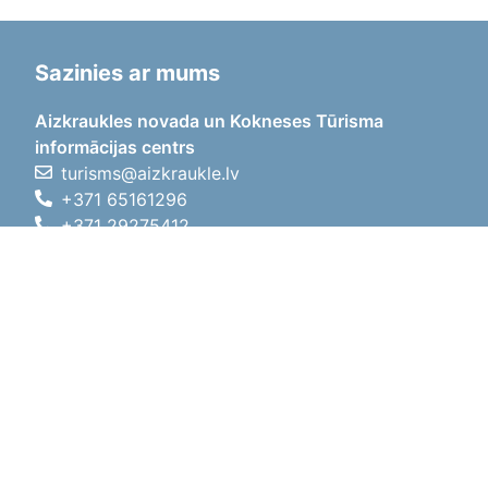
Sazinies ar mums
Aizkraukles novada un Kokneses Tūrisma
informācijas centrs
turisms@aizkraukle.lv
+371 65161296
+371 29275412
1905.gada iela 7, Koknese,
Aizkraukles novads, LV-5113
Darba laiki
Darba laiki
01.05.2026 - 30.09.2026
P, O, T, C, P
09:00 - 18:00
Pusdienu laiks
12:00 - 13:00
S
10:00 - 15:00