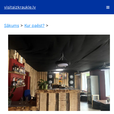
visitaizkraukle.lv
Sākums
>
Kur paēst?
>