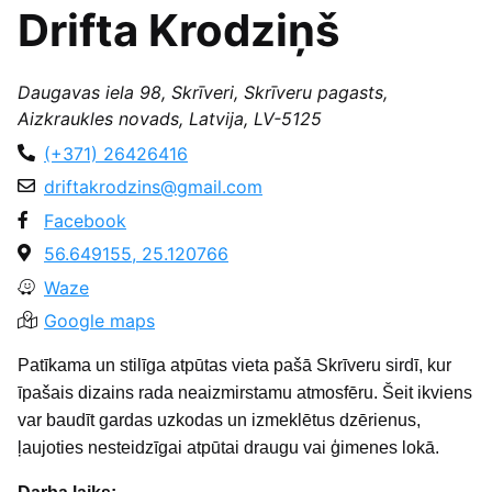
Drifta Krodziņš
Daugavas iela 98, Skrīveri, Skrīveru pagasts,
Aizkraukles novads, Latvija, LV-5125
(+371) 26426416
driftakrodzins@gmail.com
Facebook
56.649155, 25.120766
Waze
Google maps
Patīkama un stilīga atpūtas vieta pašā Skrīveru sirdī, kur
īpašais dizains rada neaizmirstamu atmosfēru. Šeit ikviens
var baudīt gardas uzkodas un izmeklētus dzērienus,
ļaujoties nesteidzīgai atpūtai draugu vai ģimenes lokā.