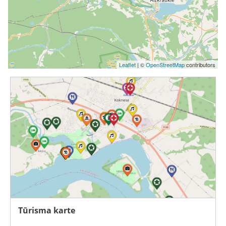
Leaflet
| ©
OpenStreetMap
contributors
Tūrisma karte