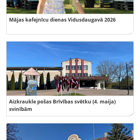
Mājas kafejnīcu dienas Vidusdaugavā 2026
Aizkraukle pošas Brīvības svētku (4. maija)
svinībām