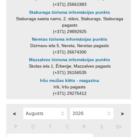
(+371) 25661983
Staburaga tūrisma informācijas punkts
Staburaga saieta nams, 2. stāvs, Staburags, Staburaga
pagasts
(+371) 29892925
Neretas tūrisma informācijas punkts
Dzirnavu iela 5, Nereta, Neretas pagasts
(+371) 26674300
Mazzalves tūrisma informācijas punkts
Skolas iela 1, Ērberģe, Mazzalves pagasts
(+371) 26156535
Iršu muižas klēts - magazīna
Irši, Iršu pagasts
(+371) 29275412
<
>
P
O
T
C
P
S
Sv