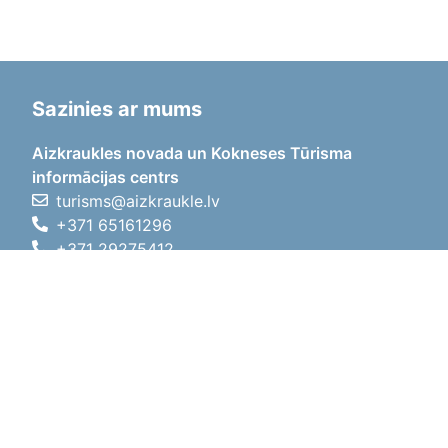
Sazinies ar mums
Aizkraukles novada un Kokneses Tūrisma
informācijas centrs
turisms@aizkraukle.lv
+371 65161296
+371 29275412
1905.gada iela 7, Koknese,
Aizkraukles novads, LV-5113
Darba laiki
Darba laiki
01.05.2026 - 30.09.2026
P, O, T, C, P
09:00 - 18:00
Pusdienu laiks