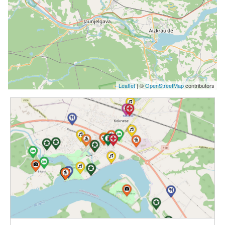
Leaflet
| ©
OpenStreetMap
contributors