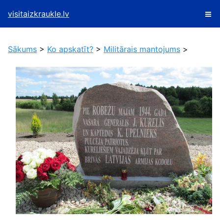
visitaizkraukle.lv
Sākums
>
Ko apskatīt?
>
Militārais mantojums
>