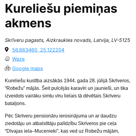
Kureliešu piemiņas
akmens
Skrīveru pagasts, Aizkraukles novads, Latvija, LV-5125
56.663460, 25.122204
Waze
Google maps
Kureliešu kustība aizsākās 1944. gada 28. jūlijā Skrīveros,
“Robežu” mājās. Šeit pulcējās karavīri un jaunieši, un tika
izveidots vairāku simtu vīru lielais tā dēvētais Skrīveru
bataljons.
Pēc Skrīveru pensionāru ierosinājuma un ar daudzu
ziedotāju un atbalstītāju palīdzību Skrīveros pie ceļa
“Dīvajas iela–Mucenieki”, kas ved uz Robežu mājām,