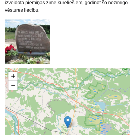
izveidota piemiņas zīme kureliešiem, godinot šo nozīmīgo
vēstures liecību.
+
−