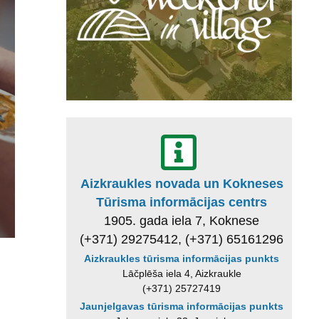
Aizkraukles novada un Kokneses
Tūrisma informācijas centrs
1905. gada iela 7, Koknese
(+371) 29275412, (+371) 65161296
Aizkraukles tūrisma informācijas punkts
Lāčplēša iela 4, Aizkraukle
(+371) 25727419
Jaunjelgavas tūrisma informācijas punkts