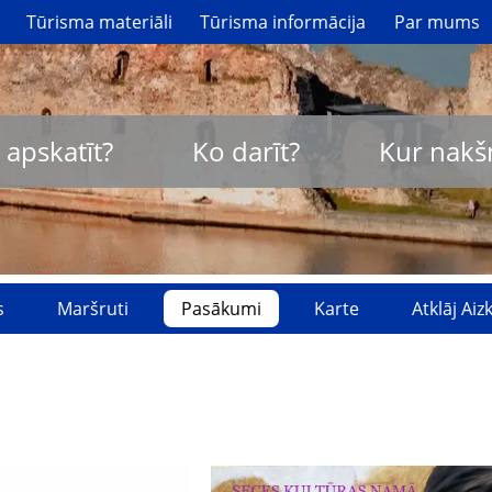
Tūrisma materiāli
Tūrisma informācija
Par mums
 apskatīt?
Ko darīt?
Kur nakš
s
Maršruti
Pasākumi
Karte
Atklāj Ai