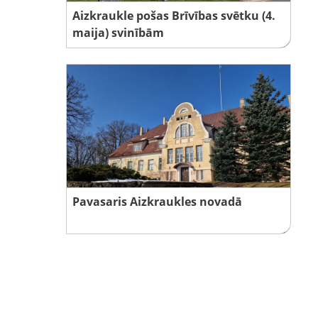
Aizkraukle pošas Brīvības svētku (4.
maija) svinībām
Pavasaris Aizkraukles novadā