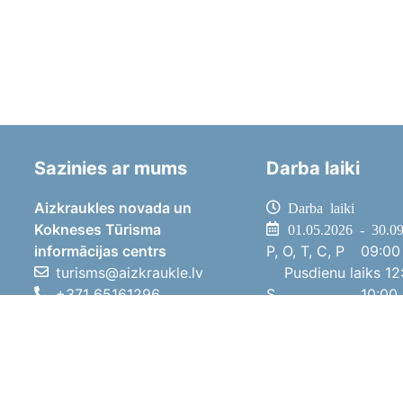
Sazinies ar mums
Darba laiki
Aizkraukles novada un
Darba laiki
Kokneses Tūrisma
01.05.2026 - 30.0
informācijas centrs
P, O, T, C, P
09:00 
turisms@aizkraukle.lv
Pusdienu laiks
12:
+371 65161296
S
10:00 
+371 29275412
Sv
11:00 
1905.gada iela 7, Koknese,
01.10.2025 - 30.0
Aizkraukles novads, LV-5113
P, O, T, C, P
08:00 
Pusdienu laiks
12:
S
10:00 