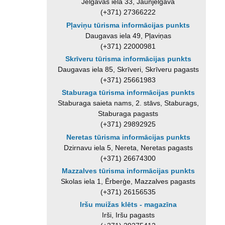
Jelgavas iela 33, Jaunjelgava
(+371) 27366222
Pļaviņu tūrisma informācijas punkts
Daugavas iela 49, Pļaviņas
(+371) 22000981
Skrīveru tūrisma informācijas punkts
Daugavas iela 85, Skrīveri, Skrīveru pagasts
(+371) 25661983
Staburaga tūrisma informācijas punkts
Staburaga saieta nams, 2. stāvs, Staburags,
Staburaga pagasts
(+371) 29892925
Neretas tūrisma informācijas punkts
Dzirnavu iela 5, Nereta, Neretas pagasts
(+371) 26674300
Mazzalves tūrisma informācijas punkts
Skolas iela 1, Ērberģe, Mazzalves pagasts
(+371) 26156535
Iršu muižas klēts - magazīna
Irši, Iršu pagasts