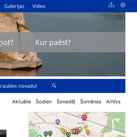
Galerijas
Video
ņot?
Kur paēst?
zkraukles novadu!
Aktuālie
Šodien
Šonedēļ
Šomēnes
Arhīvs