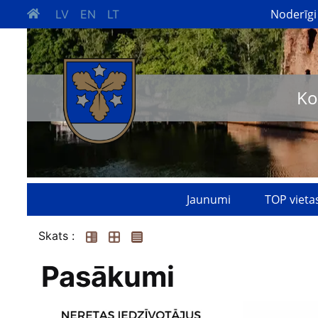
Noderīgi
LV
EN
LT
Ko
Jaunumi
TOP vieta
Skats :
Pasākumi