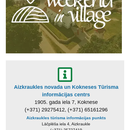
Aizkraukles novada un Kokneses Tūrisma
informācijas centrs
1905. gada iela 7, Koknese
(+371) 29275412, (+371) 65161296
Aizkraukles tūrisma informācijas punkts
Lāčplēša iela 4, Aizkraukle
(+371) 25727419