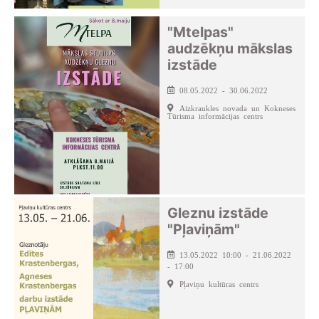
"Mtelpas"
audzēkņu mākslas
izstāde
08.05.2022 - 30.06.2022
Aizkraukles novada un Kokneses
Tūrisma informācijas centrs
Gleznu izstāde
"Pļaviņām"
13.05.2022 10:00 - 21.06.2022
- 17:00
Pļaviņu kultūras centrs