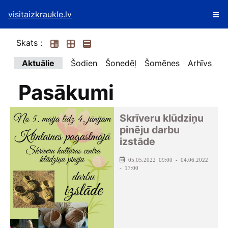
visitaizkraukle.lv
Skats :
Aktuālie
Šodien
Šonedēļ
Šomēnes
Arhīvs
Pasākumi
Skrīveru klūdziņu
pinēju darbu
izstāde
05.05.2022 09:00 - 04.06.2022
- 17:00