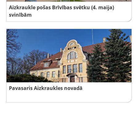
Aizkraukle pošas Brīvības svētku (4. maija)
svinībām
Pavasaris Aizkraukles novadā