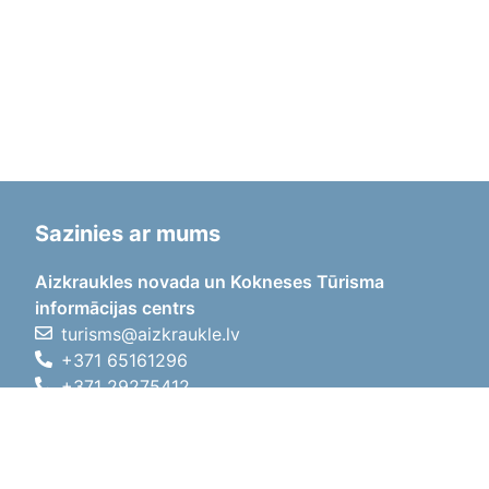
Sazinies ar mums
Aizkraukles novada un Kokneses Tūrisma
informācijas centrs
turisms@aizkraukle.lv
+371 65161296
+371 29275412
1905.gada iela 7, Koknese,
Aizkraukles novads, LV-5113
Darba laiki