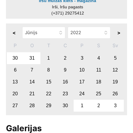
Iršu muižas klēts - magazīna
Irši, Iršu pagasts
(+371) 29275412
<
>
P
O
T
C
P
S
Sv
30
31
1
2
3
4
5
6
7
8
9
10
11
12
13
14
15
16
17
18
19
20
21
22
23
24
25
26
27
28
29
30
1
2
3
Galerijas