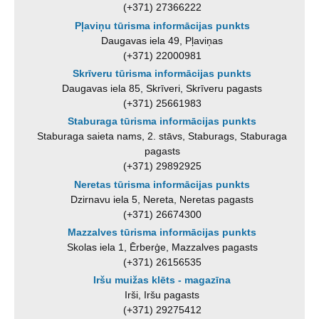
(+371) 27366222
Pļaviņu tūrisma informācijas punkts
Daugavas iela 49, Pļaviņas
(+371) 22000981
Skrīveru tūrisma informācijas punkts
Daugavas iela 85, Skrīveri, Skrīveru pagasts
(+371) 25661983
Staburaga tūrisma informācijas punkts
Staburaga saieta nams, 2. stāvs, Staburags, Staburaga
pagasts
(+371) 29892925
Neretas tūrisma informācijas punkts
Dzirnavu iela 5, Nereta, Neretas pagasts
(+371) 26674300
Mazzalves tūrisma informācijas punkts
Skolas iela 1, Ērberģe, Mazzalves pagasts
(+371) 26156535
Iršu muižas klēts - magazīna
Irši, Iršu pagasts
(+371) 29275412