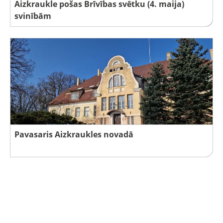
Aizkraukle pošas Brīvības svētku (4. maija)
svinībām
Pavasaris Aizkraukles novadā