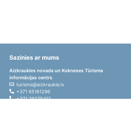
Sazinies ar mums
Aizkraukles novada un Kokneses Tūrisma
informācijas centrs
turisms@aizkraukle.lv
+371 65161296
+371 29275412
1905.gada iela 7, Koknese,
Aizkraukles novads, LV-5113
Darba laiki