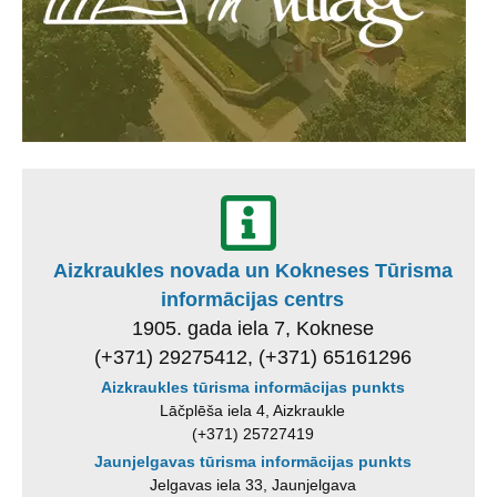
Aizkraukles novada un Kokneses Tūrisma
informācijas centrs
1905. gada iela 7, Koknese
(+371) 29275412, (+371) 65161296
Aizkraukles tūrisma informācijas punkts
Lāčplēša iela 4, Aizkraukle
(+371) 25727419
Jaunjelgavas tūrisma informācijas punkts
Jelgavas iela 33, Jaunjelgava