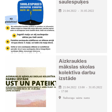
saulespuķes
21.04.2022 - 31.05.2022
Aizkraukles
mākslas skolas
kolektīva darbu
izstāde
21.04.2022 13:00 - 31.05.2022
- 17:00
Staburaga saieta nams