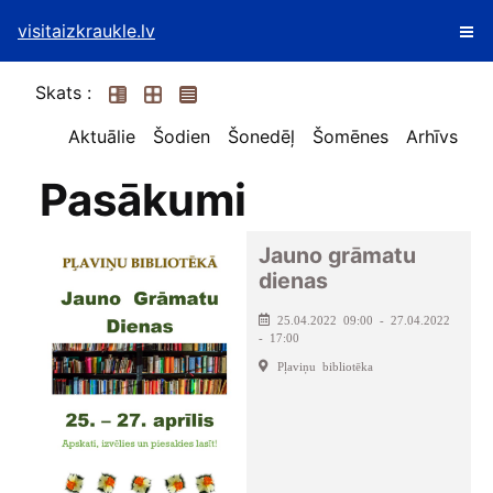
visitaizkraukle.lv
Skats :
Aktuālie
Šodien
Šonedēļ
Šomēnes
Arhīvs
Pasākumi
Jauno grāmatu
dienas
25.04.2022 09:00 - 27.04.2022
- 17:00
Pļaviņu bibliotēka