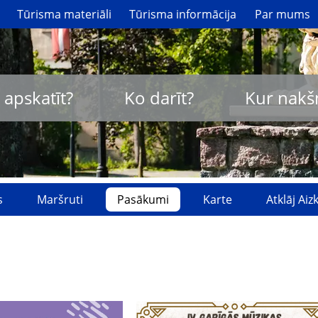
Tūrisma materiāli
Tūrisma informācija
Par mums
 apskatīt?
Ko darīt?
Kur nakš
s
Maršruti
Pasākumi
Karte
Atklāj Ai