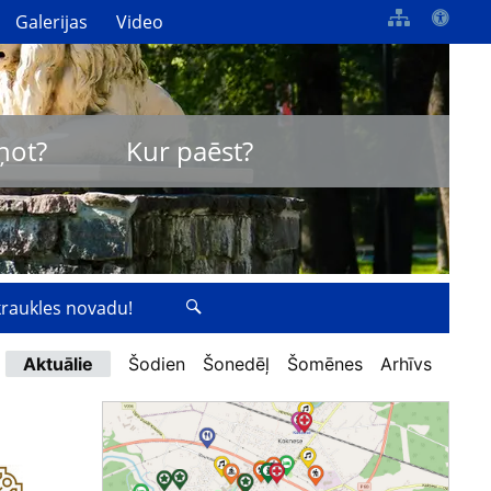
Galerijas
Video
ņot?
Kur paēst?
zkraukles novadu!
Aktuālie
Šodien
Šonedēļ
Šomēnes
Arhīvs