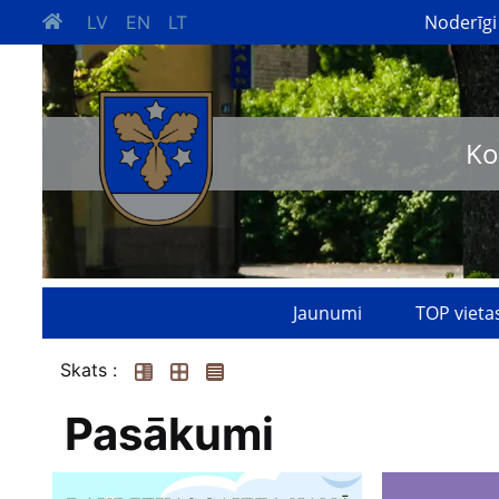
Noderīgi
LV
EN
LT
Ko
Jaunumi
TOP vieta
Skats :
Pasākumi