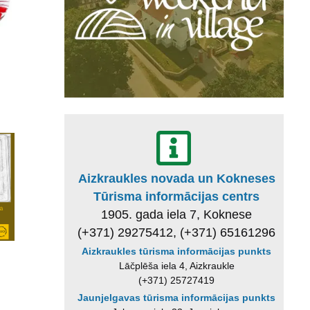
Aizkraukles novada un Kokneses
Tūrisma informācijas centrs
1905. gada iela 7, Koknese
(+371) 29275412, (+371) 65161296
Aizkraukles tūrisma informācijas punkts
Lāčplēša iela 4, Aizkraukle
(+371) 25727419
Jaunjelgavas tūrisma informācijas punkts