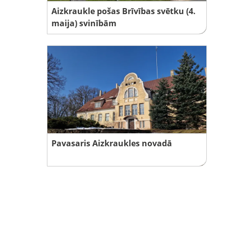
Aizkraukle pošas Brīvības svētku (4.
maija) svinībām
Pavasaris Aizkraukles novadā