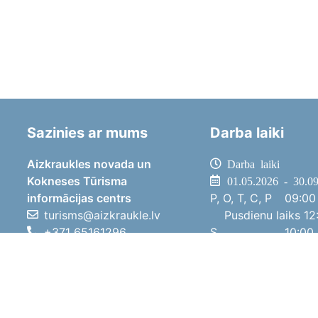
Sazinies ar mums
Darba laiki
Aizkraukles novada un
Darba laiki
Kokneses Tūrisma
01.05.2026 - 30.0
informācijas centrs
P, O, T, C, P
09:00 
turisms@aizkraukle.lv
Pusdienu laiks
12:
+371 65161296
S
10:00 
+371 29275412
Sv
11:00 
1905.gada iela 7, Koknese,
01.10.2025 - 30.0
Aizkraukles novads, LV-5113
P, O, T, C, P
08:00 
Pusdienu laiks
12:
S
10:00 