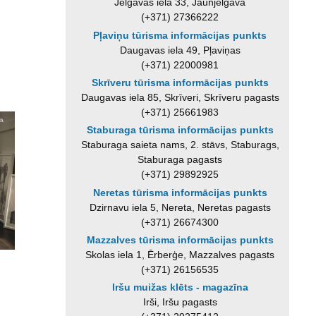
Jelgavas iela 33, Jaunjelgava
(+371) 27366222
Pļaviņu tūrisma informācijas punkts
Daugavas iela 49, Pļaviņas
(+371) 22000981
Skrīveru tūrisma informācijas punkts
Daugavas iela 85, Skrīveri, Skrīveru pagasts
(+371) 25661983
Staburaga tūrisma informācijas punkts
Staburaga saieta nams, 2. stāvs, Staburags,
Staburaga pagasts
(+371) 29892925
Neretas tūrisma informācijas punkts
Dzirnavu iela 5, Nereta, Neretas pagasts
(+371) 26674300
Mazzalves tūrisma informācijas punkts
Skolas iela 1, Ērberģe, Mazzalves pagasts
(+371) 26156535
Iršu muižas klēts - magazīna
Irši, Iršu pagasts