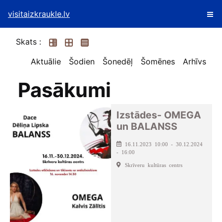
visitaizkraukle.lv
Skats :
Aktuālie
Šodien
Šonedēļ
Šomēnes
Arhīvs
Pasākumi
Izstādes- OMEGA
un BALANSS
16.11.2023 10:00 - 30.12.2024
- 16:00
Skrīveru kultūras centrs