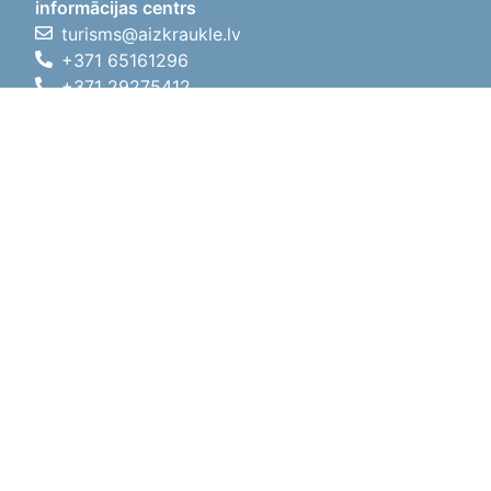
informācijas centrs
turisms@aizkraukle.lv
+371 65161296
+371 29275412
1905.gada iela 7, Koknese,
Aizkraukles novads, LV-5113
Darba laiki
Darba laiki
01.05.2026 - 30.09.2026
P, O, T, C, P
09:00 - 18:00
Pusdienu laiks
12:00 - 13:00
S
10:00 - 15:00
Sv
11:00 - 14:00
01.10.2025 - 30.04.2026
P, O, T, C, P
08:00 - 17:00
Pusdienu laiks
12:00
- 13:00
S
10:00 - 14:00