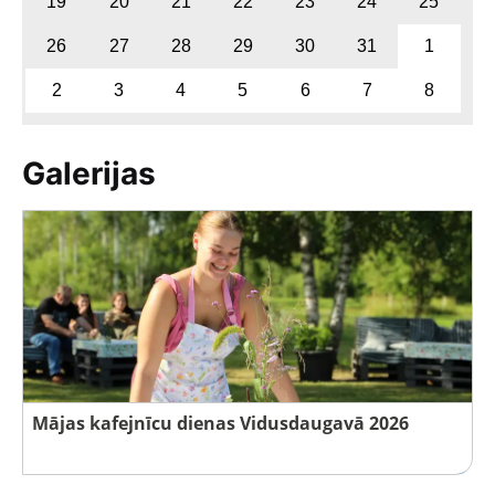
19
20
21
22
23
24
25
26
27
28
29
30
31
1
2
3
4
5
6
7
8
Galerijas
Mājas kafejnīcu dienas Vidusdaugavā 2026