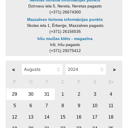
Neretas tūrisma informācijas punkts
Dzirnavu iela 5, Nereta, Neretas pagasts
(+371) 26674300
Mazzalves tūrisma informācijas punkts
Skolas iela 1, Ērberģe, Mazzalves pagasts
(+371) 26156535
Iršu muižas klēts - magazīna
Irši, Iršu pagasts
(+371) 29275412
<
>
P
O
T
C
P
S
Sv
29
30
31
1
2
3
4
5
6
7
8
9
10
11
12
13
14
15
16
17
18