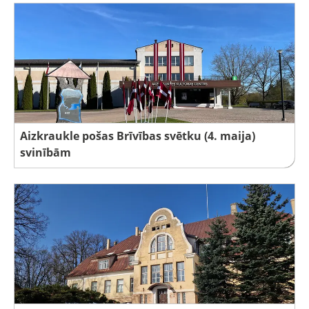
Aizkraukle pošas Brīvības svētku (4. maija)
svinībām