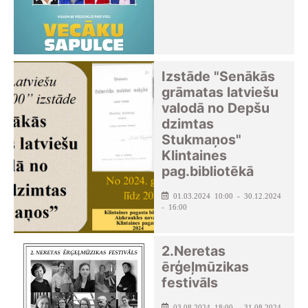
Izstāde "Senākās
grāmatas latviešu
valodā no Depšu
dzimtas
Stukmaņos"
Klintaines
pag.bibliotēkā
01.03.2024 10:00 - 30.12.2024
- 16:00
2.Neretas
ērģeļmūzikas
festivāls
03.08.2024 18:00 - 31.08.2024