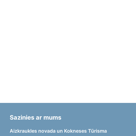
Sazinies ar mums
Aizkraukles novada un Kokneses Tūrisma