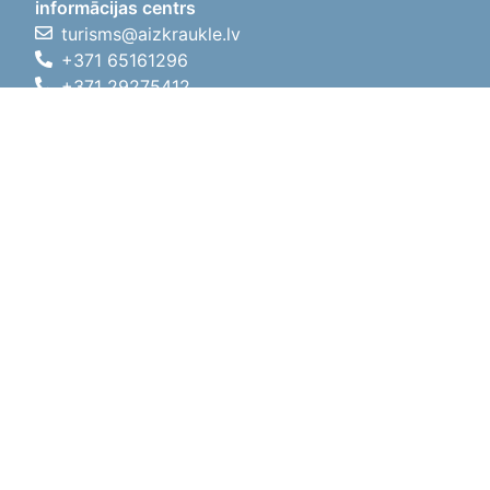
informācijas centrs
turisms@aizkraukle.lv
+371 65161296
+371 29275412
1905.gada iela 7, Koknese,
Aizkraukles novads, LV-5113
Darba laiki
Darba laiki
01.05.2026 - 30.09.2026
P, O, T, C, P
09:00 - 18:00
Pusdienu laiks
12:00 - 13:00
S
10:00 - 15:00
Sv
11:00 - 14:00
01.10.2025 - 30.04.2026
P, O, T, C, P
08:00 - 17:00
Pusdienu laiks
12:00
- 13:00
S
10:00 - 14:00