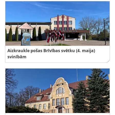
Aizkraukle pošas Brīvības svētku (4. maija)
svinībām