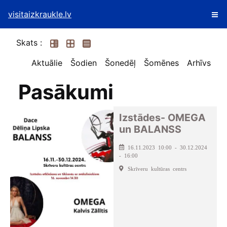
visitaizkraukle.lv
Skats :
Aktuālie
Šodien
Šonedēļ
Šomēnes
Arhīvs
Pasākumi
Izstādes- OMEGA
un BALANSS
16.11.2023 10:00 - 30.12.2024
- 16:00
Skrīveru kultūras centrs