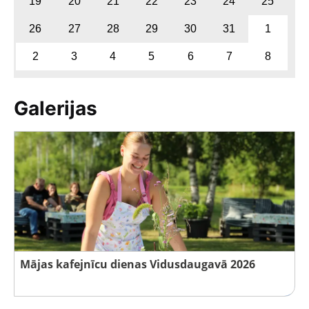
19
20
21
22
23
24
25
26
27
28
29
30
31
1
2
3
4
5
6
7
8
Galerijas
Mājas kafejnīcu dienas Vidusdaugavā 2026