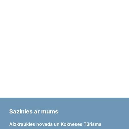
Sazinies ar mums
Aizkraukles novada un Kokneses Tūrisma