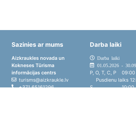
Sazinies ar mums
Darba laiki
Aizkraukles novada un
Darba laiki
Kokneses Tūrisma
01.05.2026 - 30.0
informācijas centrs
P, O, T, C, P
09:00 
turisms@aizkraukle.lv
Pusdienu laiks
12:
+371 65161296
S
10:00 
+371 29275412
Sv
11:00 
1905.gada iela 7, Koknese,
01.10.2025 - 30.0
Aizkraukles novads, LV-5113
P, O, T, C, P
08:00 
Pusdienu laiks
12:
S
10:00 
Sv
Brīvdi