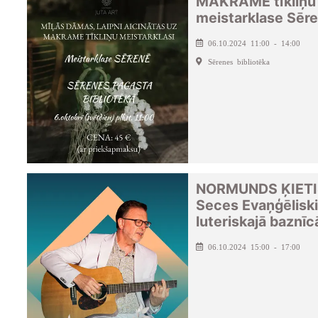
MAKRAMĒ tīkliņu
meistarklase Sēr
06.10.2024 11:00 - 14:00
Sērenes bibliotēka
NORMUNDS ĶIETI
Seces Evaņģēliski
luteriskajā baznīc
06.10.2024 15:00 - 17:00