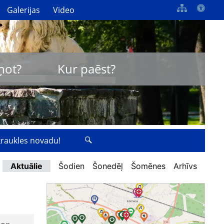
Galerijas
Video
ņot?
Kur paēst?
zkraukles novadu!
Aktuālie
Šodien
Šonedēļ
Šomēnes
Arhīvs