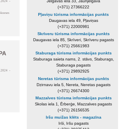
Jelgavas iela 33, Jaunjelgava
.2024 -
(+371) 27366222
kneses
Pļaviņu tūrisma informācijas punkts
Daugavas iela 49, Pļaviņas
(+371) 22000981
Skrīveru tūrisma informācijas punkts
Daugavas iela 85, Skrīveri, Skrīveru pagasts
(+371) 25661983
 PA
Staburaga tūrisma informācijas punkts
Staburaga saieta nams, 2. stāvs, Staburags,
Staburaga pagasts
.2024 -
(+371) 29892925
Neretas tūrisma informācijas punkts
Dzirnavu iela 5, Nereta, Neretas pagasts
(+371) 26674300
Mazzalves tūrisma informācijas punkts
Skolas iela 1, Ērberģe, Mazzalves pagasts
(+371) 26156535
Iršu muižas klēts - magazīna
Irši, Iršu pagasts