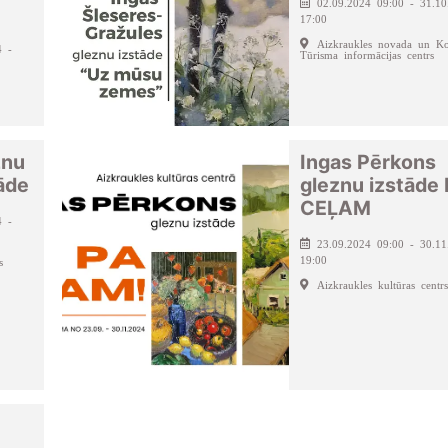
02.09.2024 09:00 - 31.10
17:00
Aizkraukles novada un Ko
4 -
Tūrisma informācijas centrs
znu
Ingas Pērkons
tāde
gleznu izstāde
CEĻAM
4 -
23.09.2024 09:00 - 30.11
19:00
s
Aizkraukles kultūras centrs