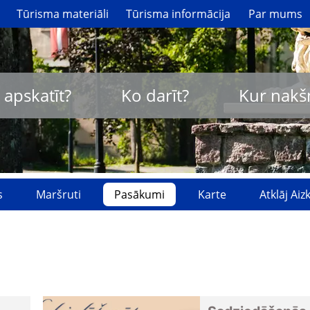
Tūrisma materiāli
Tūrisma informācija
Par mums
 apskatīt?
Ko darīt?
Kur nakš
s
Maršruti
Pasākumi
Karte
Atklāj Ai