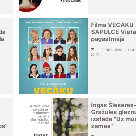
Filma VECĀKU
dā
SAPULCE Vieta
dā
pagastmājā
11.02.2024 19:00 - 11.02
21:00
Ingas Šleseres
Gražules glezn
izstāde "Uz mū
os"
zemes"