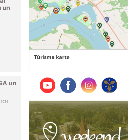
ar
u un
Tūrisma karte
GA un
.2024 -