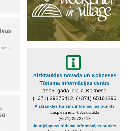
lvas
.2025 -
Aizkraukles novada un Kokneses
Tūrisma informācijas centrs
1905. gada iela 7, Koknese
(+371) 29275412, (+371) 65161296
-
Aizkraukles tūrisma informācijas punkts
u
Lāčplēša iela 4, Aizkraukle
su
(+371) 25727419
Jaunjelgavas tūrisma informācijas punkts