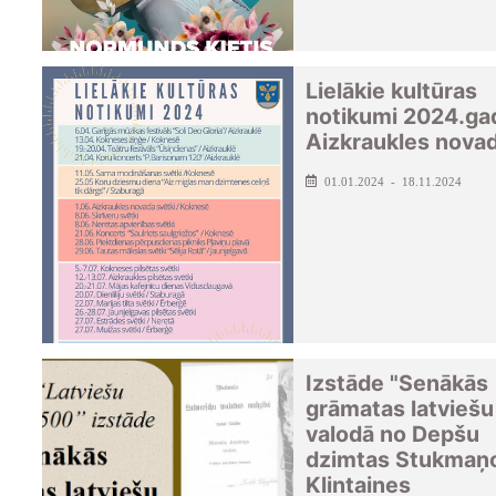
Lielākie kultūras
notikumi 2024.ga
Aizkraukles nova
01.01.2024 - 18.11.2024
Izstāde "Senākās
grāmatas latviešu
valodā no Depšu
dzimtas Stukmaņ
Klintaines