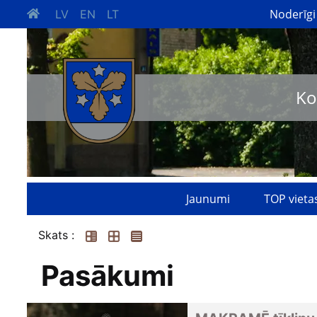
Noderīgi
LV
EN
LT
Ko
Jaunumi
TOP vieta
Skats :
Pasākumi