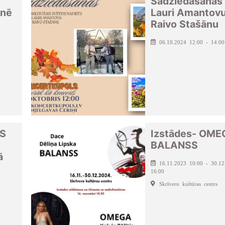
Sadziedāšanās 
enē
Lauri Amantov
Raivo Stašānu
06.10.2024 12:00 - 14:00
S
Izstādes- OME
BALANSS
ā
16.11.2023 10:00 - 30.12
16:00
Skrīveru kultūras centrs