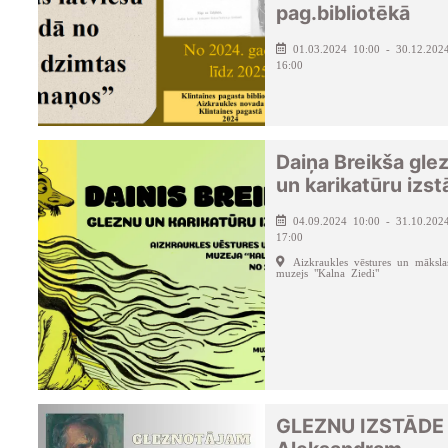
pag.bibliotēkā
01.03.2024 10:00 - 30.12.202
16:00
Daiņa Breikša gle
un karikatūru izs
04.09.2024 10:00 - 31.10.202
17:00
Aizkraukles vēstures un māksla
muzejs "Kalna Ziedi"
GLEZNU IZSTĀDE