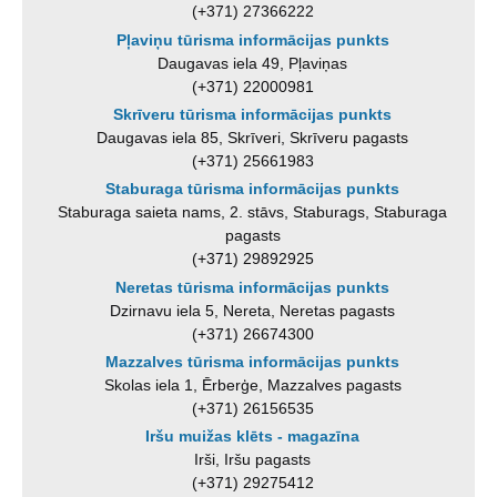
(+371) 27366222
Pļaviņu tūrisma informācijas punkts
Daugavas iela 49, Pļaviņas
(+371) 22000981
Skrīveru tūrisma informācijas punkts
Daugavas iela 85, Skrīveri, Skrīveru pagasts
(+371) 25661983
Staburaga tūrisma informācijas punkts
Staburaga saieta nams, 2. stāvs, Staburags, Staburaga
pagasts
(+371) 29892925
Neretas tūrisma informācijas punkts
Dzirnavu iela 5, Nereta, Neretas pagasts
(+371) 26674300
Mazzalves tūrisma informācijas punkts
Skolas iela 1, Ērberģe, Mazzalves pagasts
(+371) 26156535
Iršu muižas klēts - magazīna
Irši, Iršu pagasts
(+371) 29275412