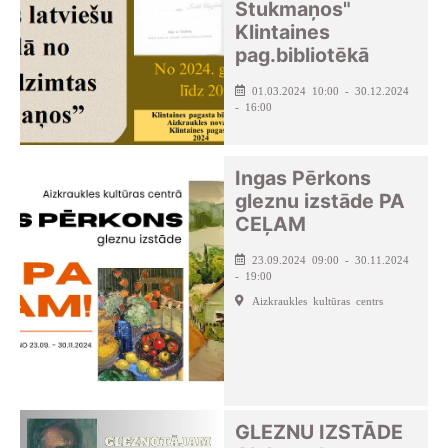
Stukmaņos"
Klintaines
pag.bibliotēkā
01.03.2024 10:00 - 30.12.2024
- 16:00
Ingas Pērkons
gleznu izstāde PA
CEĻAM
23.09.2024 09:00 - 30.11.2024
- 19:00
Aizkraukles kultūras centrs
GLEZNU IZSTĀDE