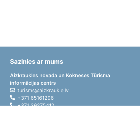
Sazinies ar mums
Aizkraukles novada un Kokneses Tūrisma
informācijas centrs
turisms@aizkraukle.lv
+371 65161296
+371 29275412
1905.gada iela 7, Koknese,
Aizkraukles novads, LV-5113
Darba laiki