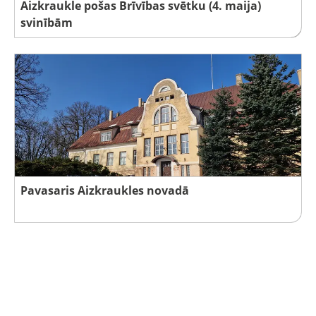
Aizkraukle pošas Brīvības svētku (4. maija)
svinībām
Pavasaris Aizkraukles novadā