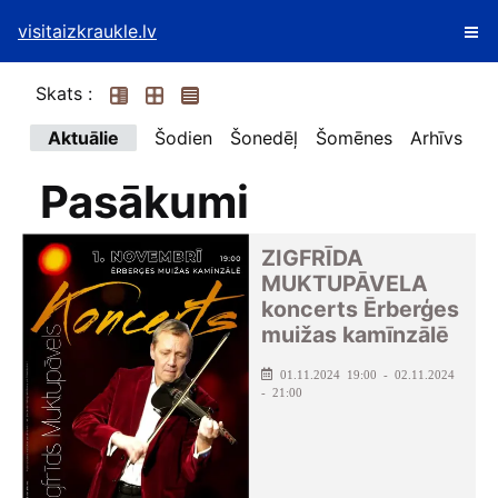
visitaizkraukle.lv
Skats :
Aktuālie
Šodien
Šonedēļ
Šomēnes
Arhīvs
Pasākumi
ZIGFRĪDA
MUKTUPĀVELA
koncerts Ērberģes
muižas kamīnzālē
01.11.2024 19:00 - 02.11.2024
- 21:00