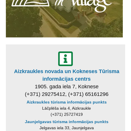
Aizkraukles novada un Kokneses Tūrisma
informācijas centrs
1905. gada iela 7, Koknese
(+371) 29275412, (+371) 65161296
Aizkraukles tūrisma informācijas punkts
Lāčplēša iela 4, Aizkraukle
(+371) 25727419
Jaunjelgavas tūrisma informācijas punkts
Jelgavas iela 33, Jaunjelgava