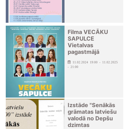
Filma VECĀKU
SAPULCE
Vietalvas
pagastmājā
11.02.2024 19:00 - 11.02.2025
- 21:00
Izstāde "Senākās
grāmatas latviešu
valodā no Depšu
dzimtas