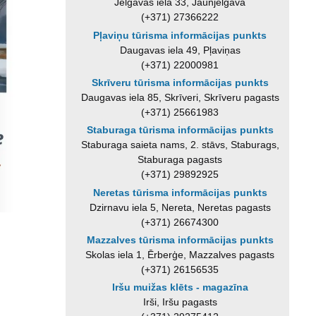
Jelgavas iela 33, Jaunjelgava
(+371) 27366222
Pļaviņu tūrisma informācijas punkts
Daugavas iela 49, Pļaviņas
(+371) 22000981
Skrīveru tūrisma informācijas punkts
Daugavas iela 85, Skrīveri, Skrīveru pagasts
(+371) 25661983
Staburaga tūrisma informācijas punkts
Staburaga saieta nams, 2. stāvs, Staburags,
Staburaga pagasts
(+371) 29892925
Neretas tūrisma informācijas punkts
Dzirnavu iela 5, Nereta, Neretas pagasts
(+371) 26674300
Mazzalves tūrisma informācijas punkts
Skolas iela 1, Ērberģe, Mazzalves pagasts
(+371) 26156535
Iršu muižas klēts - magazīna
Irši, Iršu pagasts