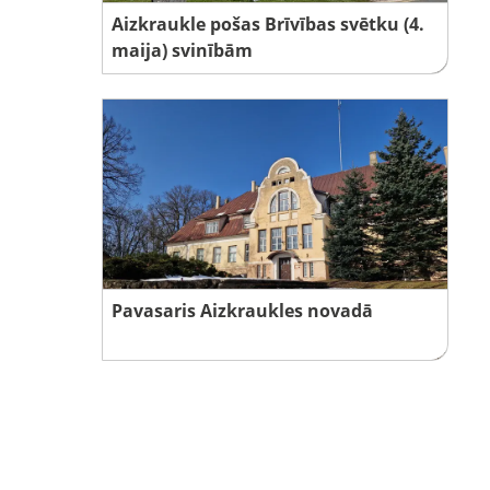
Aizkraukle pošas Brīvības svētku (4.
maija) svinībām
Pavasaris Aizkraukles novadā