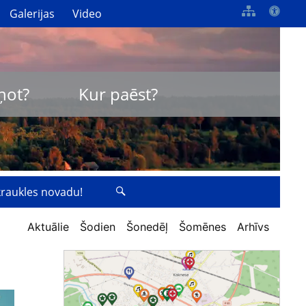
Galerijas
Video
ņot?
Kur paēst?
zkraukles novadu!
Aktuālie
Šodien
Šonedēļ
Šomēnes
Arhīvs