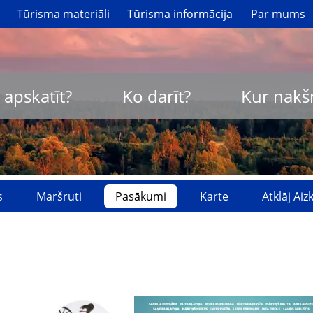
Tūrisma materiāli
Tūrisma informācija
Par mums
 apskatīt?
Ko darīt?
Kur nakš
s
Maršruti
Pasākumi
Karte
Atklāj Ai