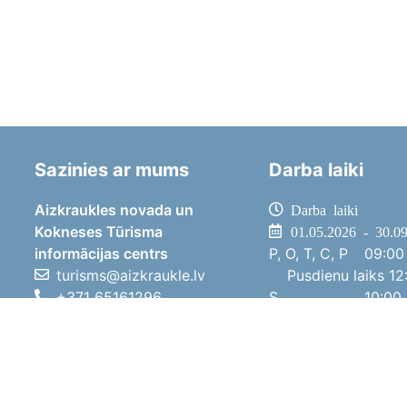
Sazinies ar mums
Darba laiki
Aizkraukles novada un
Darba laiki
Kokneses Tūrisma
01.05.2026 - 30.0
informācijas centrs
P, O, T, C, P
09:00 
turisms@aizkraukle.lv
Pusdienu laiks
12:
+371 65161296
S
10:00 
+371 29275412
Sv
11:00 
1905.gada iela 7, Koknese,
01.10.2025 - 30.0
Aizkraukles novads, LV-5113
P, O, T, C, P
08:00 
Pusdienu laiks
12:
S
10:00 