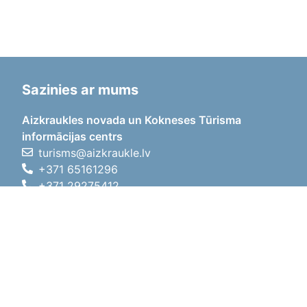
Sazinies ar mums
Aizkraukles novada un Kokneses Tūrisma
informācijas centrs
turisms@aizkraukle.lv
+371 65161296
+371 29275412
1905.gada iela 7, Koknese,
Aizkraukles novads, LV-5113
Darba laiki
Darba laiki
01.05.2026 - 30.09.2026