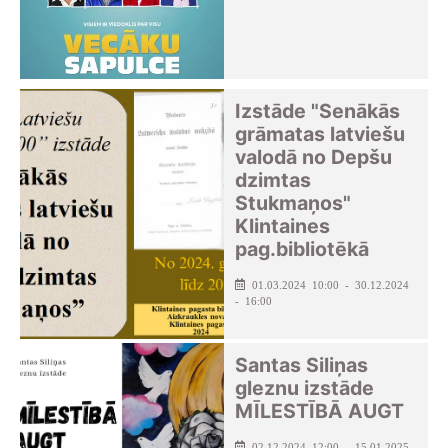
Izstāde "Senākās
grāmatas latviešu
valodā no Depšu
dzimtas
Stukmaņos"
Klintaines
pag.bibliotēkā
01.03.2024 10:00 - 30.12.2024
- 16:00
Santas Siliņas
gleznu izstāde
MĪLESTĪBĀ AUGT
02.12.2024 12:00 - 15.01.2025