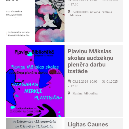
- 17:00
Aizkraukles novada centrālā
bibliotēka
Pļaviņu Mākslas
skolas audzēkņu
plenēra darbu
izstāde
03.12.2024 10:00 - 31.01.2025
- 17:00
Pļaviņu bibliotēka
Ligitas Caunes