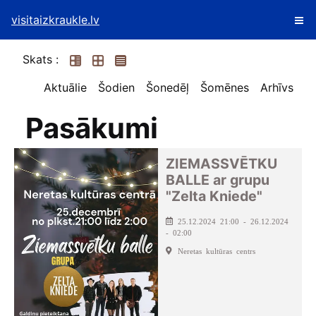
visitaizkraukle.lv
Skats :
Aktuālie
Šodien
Šonedēļ
Šomēnes
Arhīvs
Pasākumi
ZIEMASSVĒTKU
BALLE ar grupu
"Zelta Kniede"
25.12.2024 21:00 - 26.12.2024
- 02:00
Neretas kultūras centrs