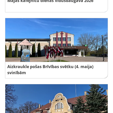
Mājas kafejnīcu dienas Vidusdaugavā 2026
Aizkraukle pošas Brīvības svētku (4. maija)
svinībām