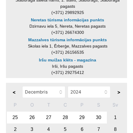
pagasts
(+371) 29892925
Neretas tūrisma informācijas punkts
Dzirnavu iela 5, Nereta, Neretas pagasts
(+371) 26674300
Mazzalves tūrisma informācijas punkts
Skolas iela 1, Ērberģe, Mazzalves pagasts
(+371) 26156535
Iršu muižas klēts - magazīna
Irši, Iršu pagasts
(+371) 29275412
<
>
P
O
T
C
P
S
Sv
25
26
27
28
29
30
1
2
3
4
5
6
7
8