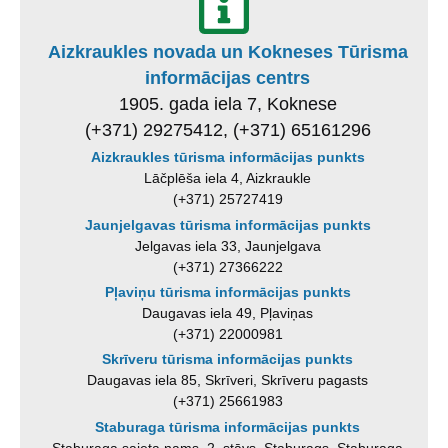
Aizkraukles novada un Kokneses Tūrisma
informācijas centrs
1905. gada iela 7, Koknese
(+371) 29275412, (+371) 65161296
Aizkraukles tūrisma informācijas punkts
Lāčplēša iela 4, Aizkraukle
(+371) 25727419
Jaunjelgavas tūrisma informācijas punkts
Jelgavas iela 33, Jaunjelgava
(+371) 27366222
Pļaviņu tūrisma informācijas punkts
Daugavas iela 49, Pļaviņas
(+371) 22000981
Skrīveru tūrisma informācijas punkts
Daugavas iela 85, Skrīveri, Skrīveru pagasts
(+371) 25661983
Staburaga tūrisma informācijas punkts
Staburaga saieta nams, 2. stāvs, Staburags, Staburaga