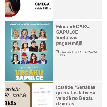
Filma VECĀKU
SAPULCE
Vietalvas
pagastmājā
11.02.2024 19:00 - 11.02.2025
- 21:00
Izstāde "Senākās
grāmatas latviešu
valodā no Depšu
dzimtas