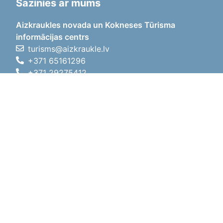
Sazinies ar mums
Aizkraukles novada un Kokneses Tūrisma
informācijas centrs
turisms@aizkraukle.lv
+371 65161296
+371 29275412
1905.gada iela 7, Koknese,
Aizkraukles novads, LV-5113
Darba laiki
Darba laiki
01.05.2026 - 30.09.2026
P, O, T, C, P
09:00 - 18:00
Pusdienu laiks
12:00 - 13:00
S
10:00 - 15:00
Sv
11:00 - 14:00
01.10.2025 - 30.04.2026