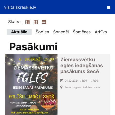
visitaizkraukle.lv
Skats :
Aktuālie
Šodien
Šonedēļ
Šomēnes
Arhīvs
Pasākumi
Ziemassvētku
egles iedegšanas
pasākums Secē
04.12.2024 15:00 - 17:00
Seces pagasta kultūras nams