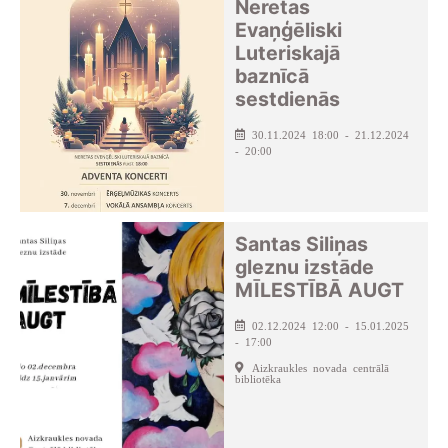
Neretas
Evaņģēliski
Luteriskajā
baznīcā
sestdienās
30.11.2024 18:00 - 21.12.2024
- 20:00
Santas Siliņas
gleznu izstāde
MĪLESTĪBĀ AUGT
02.12.2024 12:00 - 15.01.2025
- 17:00
Aizkraukles novada centrālā
bibliotēka