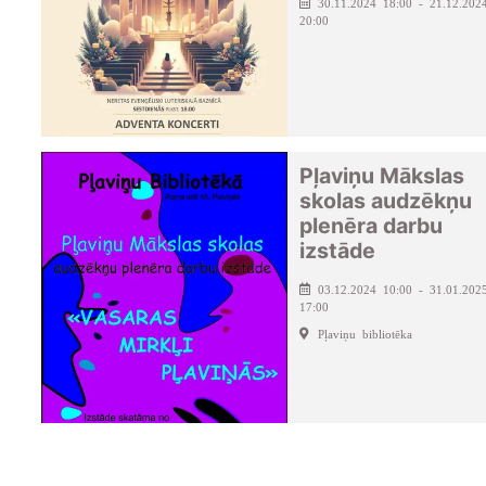
30.11.2024 18:00 - 21.12.202
20:00
Pļaviņu Mākslas
skolas audzēkņu
plenēra darbu
izstāde
03.12.2024 10:00 - 31.01.202
17:00
Pļaviņu bibliotēka