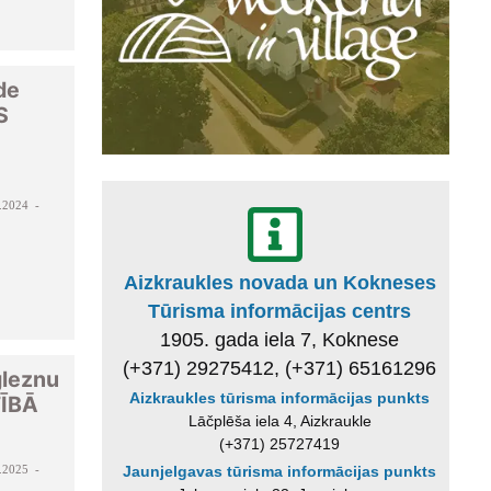
de
S
.2024 -
Aizkraukles novada un Kokneses
Tūrisma informācijas centrs
1905. gada iela 7, Koknese
(+371) 29275412, (+371) 65161296
gleznu
Aizkraukles tūrisma informācijas punkts
TĪBĀ
Lāčplēša iela 4, Aizkraukle
(+371) 25727419
.2025 -
Jaunjelgavas tūrisma informācijas punkts