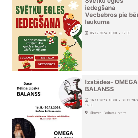
Svētku egles
iedegšana
Vecbebros pie bē
laukuma
05.12.2024 16:00 - 17:00
Izstādes- OMEGA
BALANSS
16.11.2023 10:00 - 30.12.202
16:00
Skrīveru kultūras centrs