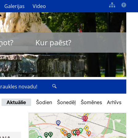
Galerijas
Video
ņot?
Kur paēst?
zkraukles novadu!
Aktuālie
Šodien
Šonedēļ
Šomēnes
Arhīvs