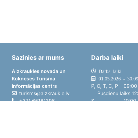
Sazinies ar mums
Darba laiki
Aizkraukles novada un
Darba laiki
Kokneses Tūrisma
01.05.2026 - 30.0
informācijas centrs
P, O, T, C, P
09:00 
turisms@aizkraukle.lv
Pusdienu laiks
12:
+371 65161296
S
10:00 
+371 29275412
Sv
11:00 
1905.gada iela 7, Koknese,
01.10.2025 - 30.0
Aizkraukles novads, LV-5113
P, O, T, C, P
08:00 
Pusdienu laiks
12:
S
10:00 