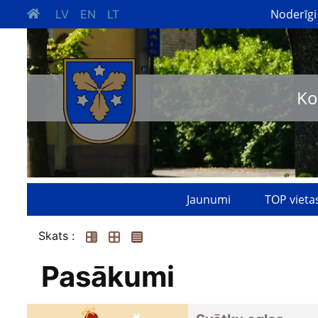
Noderīgi
LV
EN
LT
Ko
Jaunumi
TOP vieta
Skats :
Pasākumi