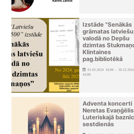
Izstāde "Senākās
grāmatas latviešu
valodā no Depšu
dzimtas Stukmaņ
Klintaines
pag.bibliotēkā
01.03.2024 10:00 - 30.12.202
16:00
Adventa koncerti
Neretas Evaņģēlis
Luteriskajā baznī
sestdienās