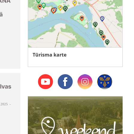
ANA
ā
Tūrisma karte
lvas
.2025 -