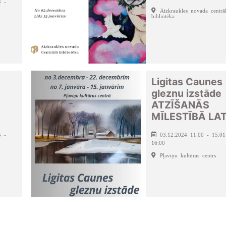
4 -
Aizkraukles novada centrā
bibliotēka
Ligitas Caunes
gleznu izstāde
ATZĪŠANĀS
MĪLESTĪBĀ LAT
5 -
03.12.2024 11:00 - 15.01
16:00
Pļaviņu kultūras centrs