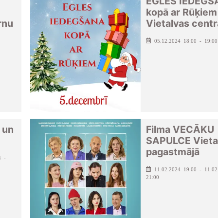
EGLES IEDEGŠ
kopā ar Rūķiem
rnu
Vietalvas centr
05.12.2024 18:00 - 19:00
 un
Filma VECĀKU
SAPULCE Vieta
pagastmājā
4 -
11.02.2024 19:00 - 11.02
21:00