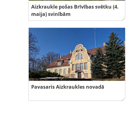
Aizkraukle pošas Brīvības svētku (4.
maija) svinībām
Pavasaris Aizkraukles novadā