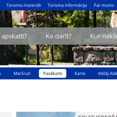
Tūrisma materiāli
Tūrisma informācija
Par mums
 apskatīt?
Ko darīt?
Kur nakš
s
Maršruti
Pasākumi
Karte
Atklāj Ai