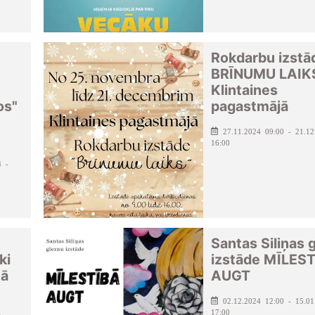
Rokdarbu izstā
BRĪNUMU LAIK
Klintaines
os"
pagastmājā
27.11.2024 09:00 - 21.12
16:00
4 -
Santas Siliņas 
ki
izstāde MĪLES
cā
AUGT
02.12.2024 12:00 - 15.01
17:00