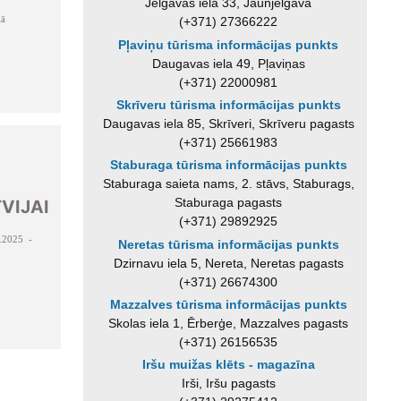
Jelgavas iela 33, Jaunjelgava
lā
(+371) 27366222
Pļaviņu tūrisma informācijas punkts
Daugavas iela 49, Pļaviņas
(+371) 22000981
Skrīveru tūrisma informācijas punkts
Daugavas iela 85, Skrīveri, Skrīveru pagasts
(+371) 25661983
Staburaga tūrisma informācijas punkts
Staburaga saieta nams, 2. stāvs, Staburags,
Staburaga pagasts
VIJAI
(+371) 29892925
.2025 -
Neretas tūrisma informācijas punkts
Dzirnavu iela 5, Nereta, Neretas pagasts
(+371) 26674300
Mazzalves tūrisma informācijas punkts
Skolas iela 1, Ērberģe, Mazzalves pagasts
(+371) 26156535
Iršu muižas klēts - magazīna
Irši, Iršu pagasts