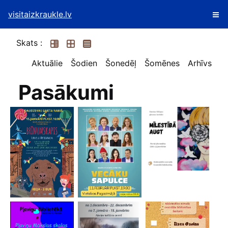
visitaizkraukle.lv
Skats :
Aktuālie
Šodien
Šonedēļ
Šomēnes
Arhīvs
Pasākumi