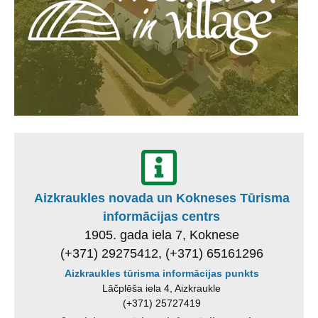
Aizkraukles novada un Kokneses Tūrisma
informācijas centrs
1905. gada iela 7, Koknese
(+371) 29275412, (+371) 65161296
Aizkraukles tūrisma informācijas punkts
Lāčplēša iela 4, Aizkraukle
(+371) 25727419