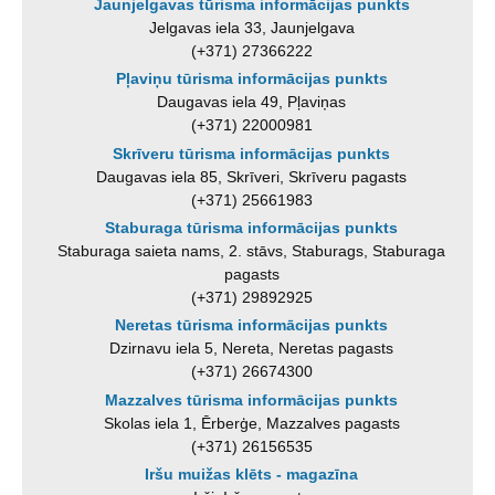
Jaunjelgavas tūrisma informācijas punkts
Jelgavas iela 33, Jaunjelgava
(+371) 27366222
Pļaviņu tūrisma informācijas punkts
Daugavas iela 49, Pļaviņas
(+371) 22000981
Skrīveru tūrisma informācijas punkts
Daugavas iela 85, Skrīveri, Skrīveru pagasts
(+371) 25661983
Staburaga tūrisma informācijas punkts
Staburaga saieta nams, 2. stāvs, Staburags, Staburaga
pagasts
(+371) 29892925
Neretas tūrisma informācijas punkts
Dzirnavu iela 5, Nereta, Neretas pagasts
(+371) 26674300
Mazzalves tūrisma informācijas punkts
Skolas iela 1, Ērberģe, Mazzalves pagasts
(+371) 26156535
Iršu muižas klēts - magazīna