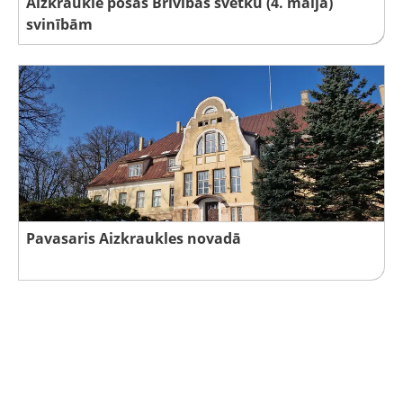
Aizkraukle pošas Brīvības svētku (4. maija)
svinībām
Pavasaris Aizkraukles novadā