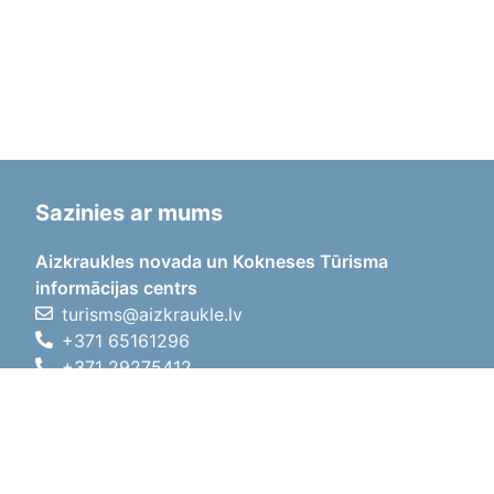
Sazinies ar mums
Aizkraukles novada un Kokneses Tūrisma
informācijas centrs
turisms@aizkraukle.lv
+371 65161296
+371 29275412
1905.gada iela 7, Koknese,
Aizkraukles novads, LV-5113
Darba laiki