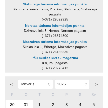
Staburaga tūrisma informācijas punkts
Staburaga saieta nams, 2. stāvs, Staburags, Staburaga
pagasts
(+371) 29892925
Neretas tūrisma informācijas punkts
Dzirnavu iela 5, Nereta, Neretas pagasts
(+371) 26674300
Mazzalves tūrisma informācijas punkts
Skolas iela 1, Ērberģe, Mazzalves pagasts
(+371) 26156535
Iršu muižas klēts - magazīna
Irši, Iršu pagasts
(+371) 29275412
<
>
P
O
T
C
P
S
Sv
30
31
1
2
3
4
5