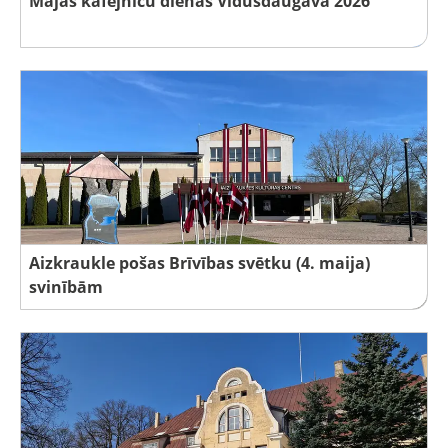
Mājas kafejnīcu dienas Vidusdaugavā 2026
Aizkraukle pošas Brīvības svētku (4. maija)
svinībām