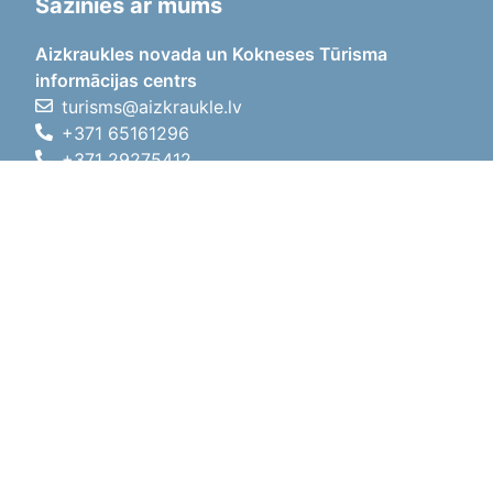
Sazinies ar mums
Aizkraukles novada un Kokneses Tūrisma
informācijas centrs
turisms@aizkraukle.lv
+371 65161296
+371 29275412
1905.gada iela 7, Koknese,
Aizkraukles novads, LV-5113
Darba laiki
Darba laiki
01.05.2026 - 30.09.2026
P, O, T, C, P
09:00 - 18:00
Pusdienu laiks
12:00 - 13:00
S
10:00 - 15:00
Sv
11:00 - 14:00
01.10.2025 - 30.04.2026