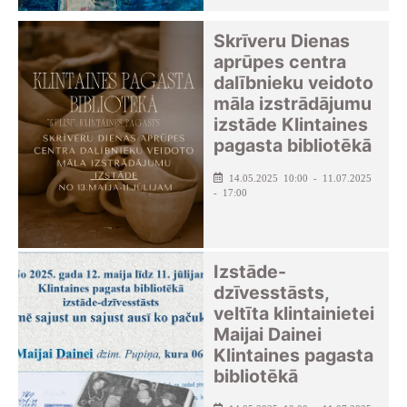
Skrīveru Dienas
aprūpes centra
dalībnieku veidoto
māla izstrādājumu
izstāde Klintaines
pagasta bibliotēkā
14.05.2025 10:00 - 11.07.2025
- 17:00
Izstāde-
dzīvesstāsts,
veltīta klintainietei
Maijai Dainei
Klintaines pagasta
bibliotēkā