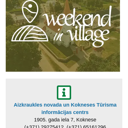
Aizkraukles novada un Kokneses Tūrisma
informācijas centrs
1905. gada iela 7, Koknese
(+371) 29275412, (+371) 65161296