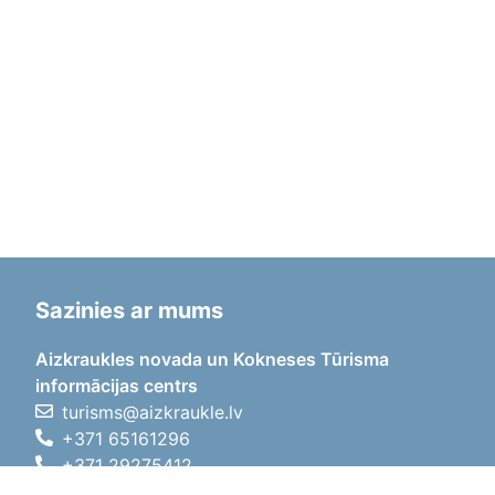
Sazinies ar mums
Aizkraukles novada un Kokneses Tūrisma
informācijas centrs
turisms@aizkraukle.lv
+371 65161296
+371 29275412
1905.gada iela 7, Koknese,