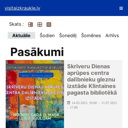
visitaizkraukle.lv
Skats :
Aktuālie
Šodien
Šonedēļ
Šomēnes
Arhīvs
Pasākumi
Skrīveru Dienas
aprūpes centra
dalībnieku gleznu
izstāde Klintaines
pagasta bibliotēkā
14.05.2025 10:00 - 11.07.2025
- 17:00