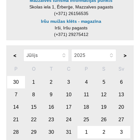
Mazzalves tūrisma informācijas punkts
Skolas iela 1, Ērberģe, Mazzalves pagasts
(+371) 26156535
Iršu muižas klēts - magazīna
Irši, Iršu pagasts
(+371) 29275412
<
>
P
O
T
C
P
S
Sv
30
1
2
3
4
5
6
7
8
9
10
11
12
13
14
15
16
17
18
19
20
21
22
23
24
25
26
27
28
29
30
31
1
2
3