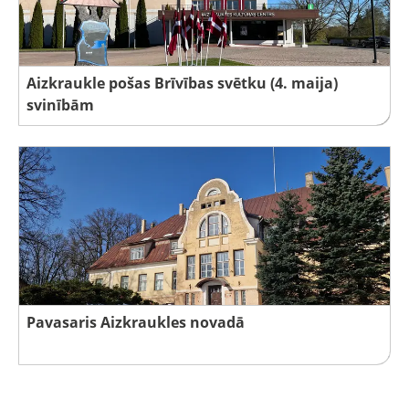
Aizkraukle pošas Brīvības svētku (4. maija)
svinībām
Pavasaris Aizkraukles novadā