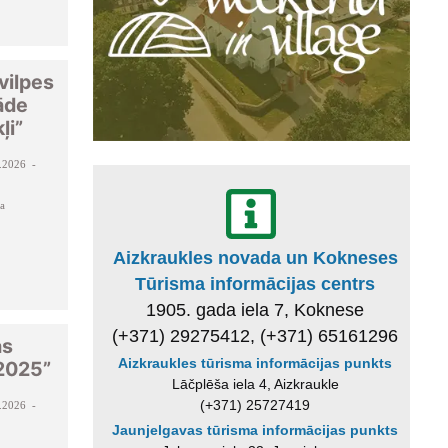
vilpes
tāde
ļi”
.2026 -
a
Aizkraukles novada un Kokneses
Tūrisma informācijas centrs
1905. gada iela 7, Koknese
(+371) 29275412, (+371) 65161296
as
Aizkraukles tūrisma informācijas punkts
 2025”
Lāčplēša iela 4, Aizkraukle
(+371) 25727419
.2026 -
Jaunjelgavas tūrisma informācijas punkts