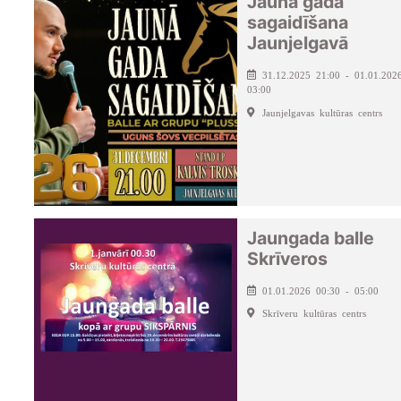
Jaunā gada
sagaidīšana
Jaunjelgavā
31.12.2025 21:00 - 01.01.202
03:00
Jaunjelgavas kultūras centrs
Jaungada balle
Skrīveros
01.01.2026 00:30 - 05:00
Skrīveru kultūras centrs