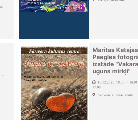
es
Maritas Katajas
Paegles fotogrā
izstāde "Vakar
uguns mirkļi"
6 -
16.12.2025 10:00 - 16.01
17:00
Skrīveru kultūras centrs