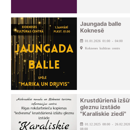
Jaungada balle
Koknesē
01.01.2026 01:00 - 04:00
Kokneses kultūras centrs
Krustdūrienā izšū
gleznu izstāde
"Karaliskie ziedi"
01.12.2025 08:00 - 26.02.202
08:00