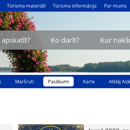
Tūrisma materiāli
Tūrisma informācija
Par mums
 apskatīt?
Ko darīt?
Kur nakš
s
Maršruti
Pasākumi
Karte
Atklāj Ai