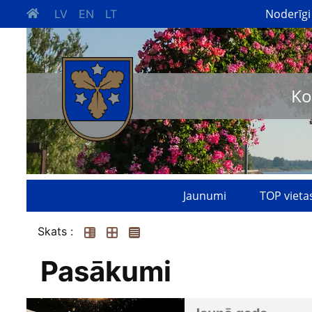
Noderīgi
LV
EN
LT
Ko
Jaunumi
TOP vieta
Skats :
Pasākumi