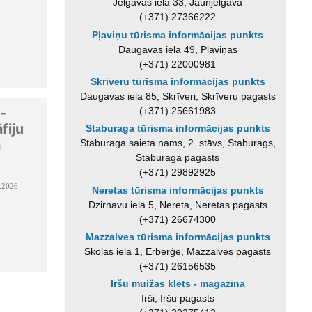
Jelgavas iela 33, Jaunjelgava
(+371) 27366222
Pļaviņu tūrisma informācijas punkts
Daugavas iela 49, Pļaviņas
(+371) 22000981
Skrīveru tūrisma informācijas punkts
Daugavas iela 85, Skrīveri, Skrīveru pagasts
-
(+371) 25661983
fiju
Staburaga tūrisma informācijas punkts
a
Staburaga saieta nams, 2. stāvs, Staburags,
Staburaga pagasts
(+371) 29892925
.2026 -
Neretas tūrisma informācijas punkts
Dzirnavu iela 5, Nereta, Neretas pagasts
(+371) 26674300
Mazzalves tūrisma informācijas punkts
Skolas iela 1, Ērberģe, Mazzalves pagasts
(+371) 26156535
Iršu muižas klēts - magazīna
Irši, Iršu pagasts