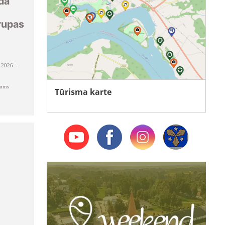
da
rupas
.2026 -
kums
Tūrisma karte