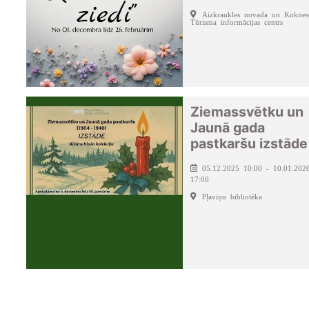
Aizkraukles novada un Koknes
Tūrisma informācijas centrs
Ziemassvētku un
Jaunā gada
pastkaršu izstāde
05.12.2025 10:00 - 10.01.202
17:00
Pļaviņu bibliotēka