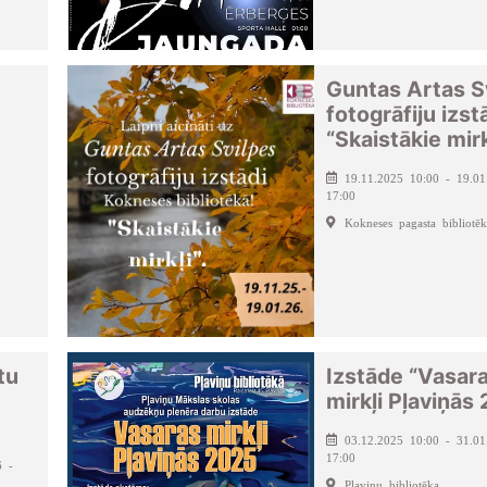
Guntas Artas S
fotogrāfiju izs
“Skaistākie mirk
19.11.2025 10:00 - 19.01
17:00
Kokneses pagasta bibliotēk
tu
Izstāde “Vasar
mirkļi Pļaviņās
03.12.2025 10:00 - 31.01
17:00
6 -
Pļaviņu bibliotēka