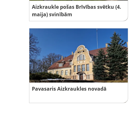
Aizkraukle pošas Brīvības svētku (4.
maija) svinībām
Pavasaris Aizkraukles novadā