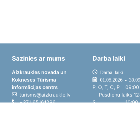
Sazinies ar mums
Darba laiki
Aizkraukles novada un
Darba laiki
Kokneses Tūrisma
01.05.2026 - 30.0
informācijas centrs
P, O, T, C, P
09:00 
turisms@aizkraukle.lv
Pusdienu laiks
12:
+371 65161296
S
10:00 
+371 29275412
Sv
11:00 
1905.gada iela 7, Koknese,
01.10.2025 - 30.0
Aizkraukles novads, LV-5113
P, O, T, C, P
08:00 
Pusdienu laiks
12:
S
10:00 