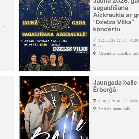
Jaunā 2026. ga
sagaidīšana
Aizkrauklē ar g
“Dzelzs Vilks”
6 -
koncertu
31.12.2025 23:30 - 01.01
01:00
Aizkraukles centrālais lau
Jaungada balle
Ērberģē
01.01.2026 01:00 - 05:00
Ērberģes sporta halle