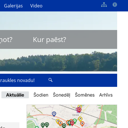
Galerijas
Video
ņot?
Kur paēst?
zkraukles novadu!
Aktuālie
Šodien
Šonedēļ
Šomēnes
Arhīvs