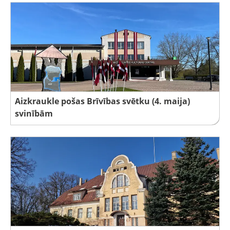
Aizkraukle pošas Brīvības svētku (4. maija)
svinībām