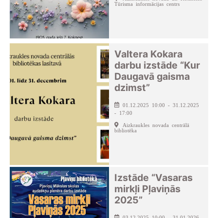
Tūrisma informācijas centrs
Valtera Kokara
darbu izstāde “Kur
Daugavā gaisma
dzimst”
01.12.2025 10:00 - 31.12.2025
- 17:00
Aizkraukles novada centrālā
bibliotēka
Izstāde “Vasaras
mirkļi Pļaviņās
2025”
03.12.2025 10:00 - 31.01.2026