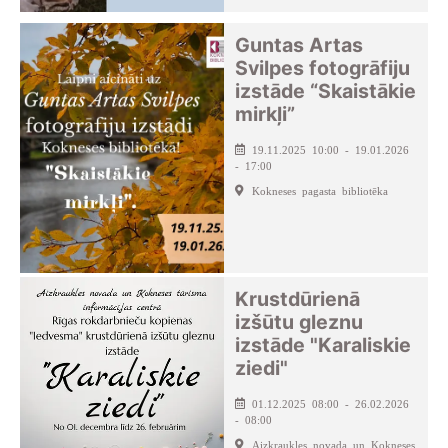
Guntas Artas
Svilpes fotogrāfiju
izstāde “Skaistākie
mirkļi”
19.11.2025 10:00 - 19.01.2026
- 17:00
Kokneses pagasta bibliotēka
Krustdūrienā
izšūtu gleznu
izstāde "Karaliskie
ziedi"
01.12.2025 08:00 - 26.02.2026
- 08:00
Aizkraukles novada un Kokneses