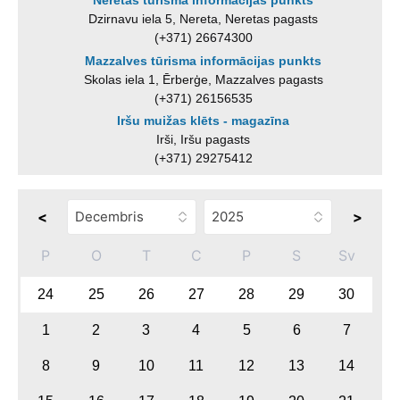
Neretas tūrisma informācijas punkts
Dzirnavu iela 5, Nereta, Neretas pagasts
(+371) 26674300
Mazzalves tūrisma informācijas punkts
Skolas iela 1, Ērberģe, Mazzalves pagasts
(+371) 26156535
Iršu muižas klēts - magazīna
Irši, Iršu pagasts
(+371) 29275412
<
>
P
O
T
C
P
S
Sv
24
25
26
27
28
29
30
1
2
3
4
5
6
7
8
9
10
11
12
13
14