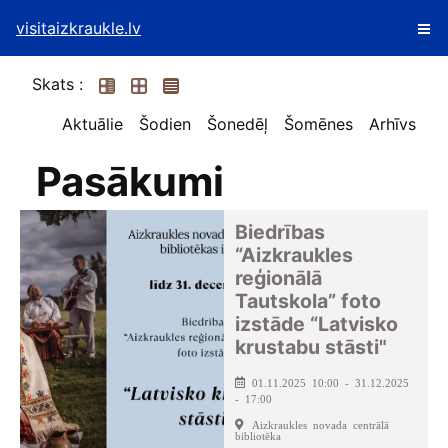
visitaizkraukle.lv
Skats :
Aktuālie
Šodien
Šonedēļ
Šomēnes
Arhīvs
Pasākumi
Biedrības
“Aizkraukles
reģionālā
Tautskola” foto
izstāde “Latvisko
krustabu stāsti"
01.11.2025 10:00 - 31.12.2025
- 17:00
Aizkraukles novada centrālā
bibliotēka