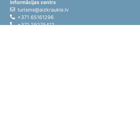
informācijas centrs
turisms@aizkraukle.lv
+371 65161296
+371 29275412
1905.gada iela 7, Koknese,
Aizkraukles novads, LV-5113
Darba laiki
Darba laiki
01.05.2026 - 30.09.2026
P, O, T, C, P
09:00 - 18:00
Pusdienu laiks
12:00 - 13:00
S
10:00 - 15:00
Sv
11:00 - 14:00
01.10.2025 - 30.04.2026
P, O, T, C, P
08:00 - 17:00
Pusdienu laiks
12:00
- 13:00
S
10:00 - 14:00