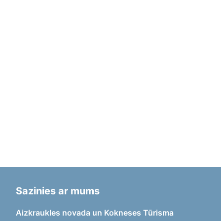
Sazinies ar mums
Aizkraukles novada un Kokneses Tūrisma