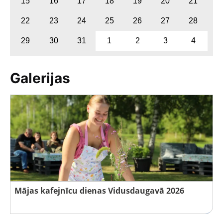
15
16
17
18
19
20
21
22
23
24
25
26
27
28
29
30
31
1
2
3
4
Galerijas
Mājas kafejnīcu dienas Vidusdaugavā 2026