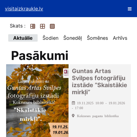
visitaizkraukle.lv
Skats :
Aktuālie
Šodien
Šonedēļ
Šomēnes
Arhīvs
Pasākumi
Guntas Artas
Svilpes fotogrāfiju
izstāde “Skaistākie
mirkļi”
19.11.2025 10:00 - 19.01.2026
- 17:00
Kokneses pagasta bibliotēka