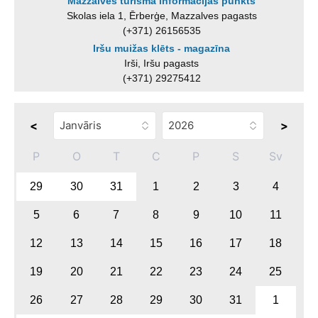
Mazzalves tūrisma informācijas punkts
Skolas iela 1, Ērberģe, Mazzalves pagasts
(+371) 26156535
Iršu muižas klēts - magazīna
Irši, Iršu pagasts
(+371) 29275412
<
>
P
O
T
C
P
S
Sv
29
30
31
1
2
3
4
5
6
7
8
9
10
11
12
13
14
15
16
17
18
19
20
21
22
23
24
25
26
27
28
29
30
31
1