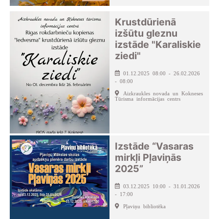
Krustdūrienā
izšūtu gleznu
izstāde "Karaliskie
ziedi"
01.12.2025 08:00 - 26.02.2026
- 08:00
Aizkraukles novada un Kokneses
Tūrisma informācijas centrs
Izstāde “Vasaras
mirkļi Pļaviņās
2025”
03.12.2025 10:00 - 31.01.2026
- 17:00
Pļaviņu bibliotēka