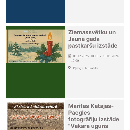
Ziemassvētku un
Jaunā gada
pastkaršu izstāde
05.12.2025 10:00 - 10.01.2026
- 17:00
Pļaviņu bibliotēka
Maritas Katajas-
Paegles
fotogrāfiju izstāde
"Vakara uguns