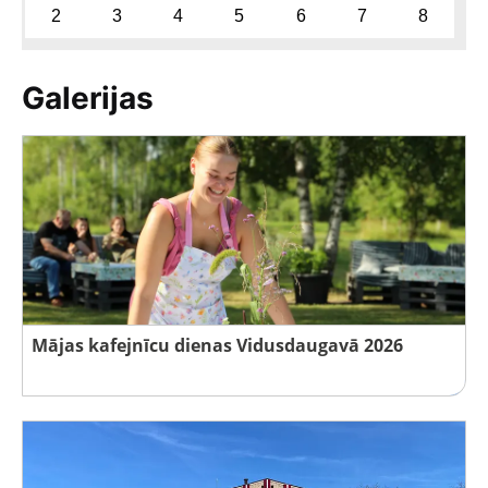
2
3
4
5
6
7
8
Galerijas
Mājas kafejnīcu dienas Vidusdaugavā 2026