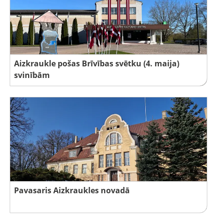
Aizkraukle pošas Brīvības svētku (4. maija)
svinībām
Pavasaris Aizkraukles novadā