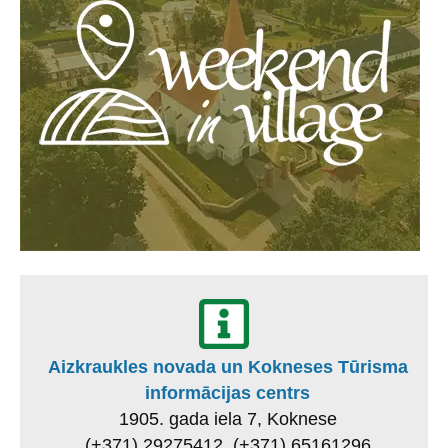
Aizkraukles novada un Kokneses Tūrisma
informācijas centrs
1905. gada iela 7, Koknese
(+371) 29275412, (+371) 65161296