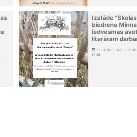
las
Izstāde “Skolas
biedrene Minna
de
iedvesmas avo
literāram darb
18.04.2026 15:00 - 31.05
15:30
6 -