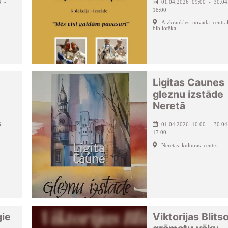
6 -
01.04.2026 09:00 - 30.04
18:00
Aizkraukles novada centrā
bibliotēka
Ligitas Caunes
gleznu izstāde
Neretā
6 -
01.04.2026 10:00 - 30.04
17:00
Neretas kultūras centrs
gie
Viktorijas Blits