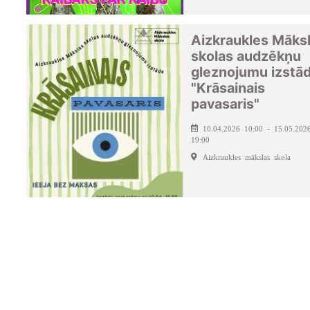
Aizkraukles Māks
skolas audzēkņu
gleznojumu izstā
"Krāsainais
pavasaris"
10.04.2026 10:00 - 15.05.202
19:00
Aizkraukles mākslas skola