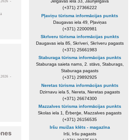
Jelgavas iela 33, Jaunjelgava
.2026 -
(+371) 27366222
lā
Pļaviņu tūrisma informācijas punkts
Daugavas iela 49, Pļaviņas
(+371) 22000981
Skrīveru tūrisma informācijas punkts
Daugavas iela 85, Skrīveri, Skrīveru pagasts
(+371) 25661983
Staburaga tūrisma informācijas punkts
Staburaga saieta nams, 2. stāvs, Staburags,
Staburaga pagasts
.2026 -
(+371) 29892925
Neretas tūrisma informācijas punkts
Dzirnavu iela 5, Nereta, Neretas pagasts
(+371) 26674300
Mazzalves tūrisma informācijas punkts
Skolas iela 1, Ērberģe, Mazzalves pagasts
(+371) 26156535
Iršu muižas klēts - magazīna
ones
Irši, Iršu pagasts