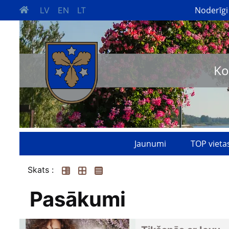
Noderīgi
LV
EN
LT
Ko
Jaunumi
TOP vieta
Skats :
Pasākumi