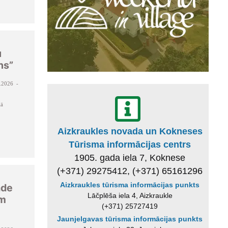
u
ns”
.2026 -
lā
Aizkraukles novada un Kokneses
Tūrisma informācijas centrs
1905. gada iela 7, Koknese
(+371) 29275412, (+371) 65161296
Aizkraukles tūrisma informācijas punkts
āde
Lāčplēša iela 4, Aizkraukle
ām
(+371) 25727419
Jaunjelgavas tūrisma informācijas punkts