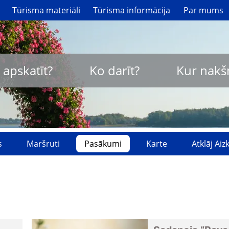
Tūrisma materiāli
Tūrisma informācija
Par mums
 apskatīt?
Ko darīt?
Kur nakš
s
Maršruti
Pasākumi
Karte
Atklāj Ai