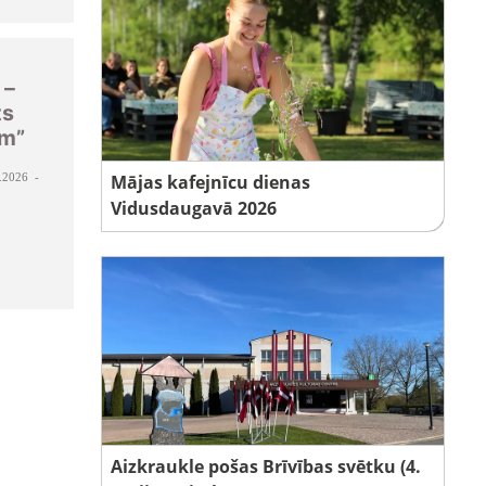
 –
ts
am”
.2026 -
Mājas kafejnīcu dienas
Vidusdaugavā 2026
Aizkraukle pošas Brīvības svētku (4.