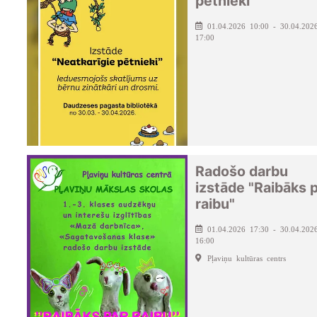
pētnieki"
01.04.2026 10:00 - 30.04.202
17:00
Radošo darbu
izstāde "Raibāks 
raibu"
01.04.2026 17:30 - 30.04.202
16:00
Pļaviņu kultūras centrs