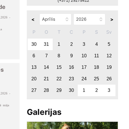
(+371) 29275412
de
.2026 -
<
>
ka
P
O
T
C
P
S
Sv
30
31
1
2
3
4
5
6
7
8
9
10
11
12
13
14
15
16
17
18
19
es
20
21
22
23
24
25
26
27
28
29
30
1
2
3
.2026 -
šā māja
Galerijas