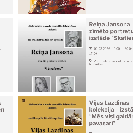
Reiņa Jansona
zīmēto portret
izstāde “Skatie
02.03.2026 10:00 - 30.04
e
17:00
Aizkraukles novada centrā
bibliotēka
e
Vijas Lazdiņas
em
kolekcija - izst
“Mēs visi gaid
pavasari”