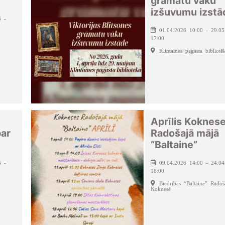
grāmatu vāku
izšuvumu izstā
6 -
01.04.2026 10:00 - 29.05
17:00
Klintaines pagasta bibliotē
Aprīlis Koknes
par
Radošajā mājā
“Baltaine”
6 -
09.04.2026 14:00 - 24.04
18:00
Biedrības “Baltaine” Rado
Koknesē