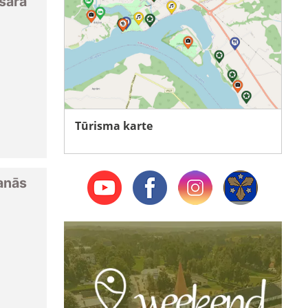
sara
Tūrisma karte
anās