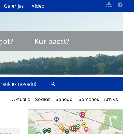
Galerijas
Video
ņot?
Kur paēst?
zkraukles novadu!
Aktuālie
Šodien
Šonedēļ
Šomēnes
Arhīvs