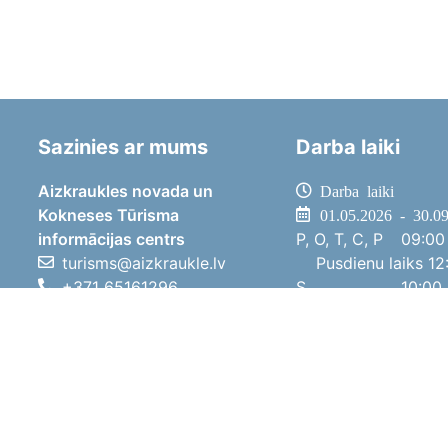
Sazinies ar mums
Darba laiki
Aizkraukles novada un
Darba laiki
Kokneses Tūrisma
01.05.2026 - 30.0
informācijas centrs
P, O, T, C, P
09:00 
turisms@aizkraukle.lv
Pusdienu laiks
12:
+371 65161296
S
10:00 
+371 29275412
Sv
11:00 
1905.gada iela 7, Koknese,
01.10.2025 - 30.0
Aizkraukles novads, LV-5113
P, O, T, C, P
08:00 
Pusdienu laiks
12:
S
10:00 
Sv
Brīvdi