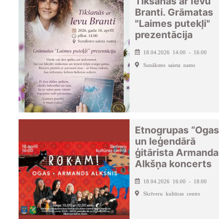
Tikšanās ar Ievu
Branti. Grāmatas
"Laimes putekļi"
prezentācija
18.04.2026 14:00 - 16:00
Sunākstes saieta nams
Etnogrupas “Ogas
un leģendārā
ģitārista Armanda
Alkšņa koncerts
18.04.2026 16:00 - 18:00
Skrīveru kultūras centrs