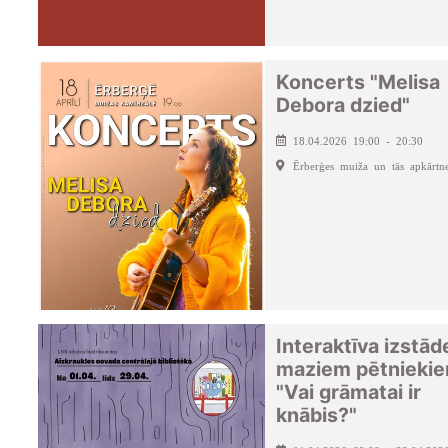
Koncerts "Melisa
Debora dzied"
18.04.2026 19:00 - 20:30
Ērberģes muiža un tās apkārtn
Interaktīva izstād
maziem pētnieki
"Vai grāmatai ir
knābis?"