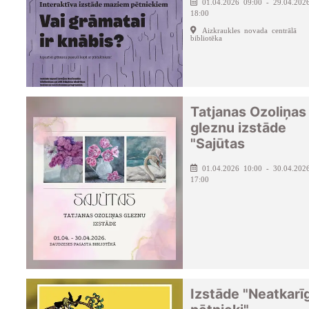
01.04.2026 09:00 - 29.04.202
18:00
Aizkraukles novada centrālā
bibliotēka
Tatjanas Ozoliņas
gleznu izstāde
"Sajūtas
01.04.2026 10:00 - 30.04.202
17:00
Izstāde "Neatkarī