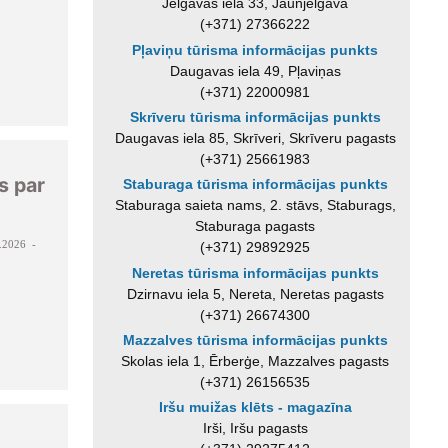
Jelgavas iela 33, Jaunjelgava
(+371) 27366222
Pļaviņu tūrisma informācijas punkts
Daugavas iela 49, Pļaviņas
(+371) 22000981
Skrīveru tūrisma informācijas punkts
Daugavas iela 85, Skrīveri, Skrīveru pagasts
(+371) 25661983
s par
Staburaga tūrisma informācijas punkts
Staburaga saieta nams, 2. stāvs, Staburags,
Staburaga pagasts
.2026 -
(+371) 29892925
Neretas tūrisma informācijas punkts
Dzirnavu iela 5, Nereta, Neretas pagasts
(+371) 26674300
Mazzalves tūrisma informācijas punkts
Skolas iela 1, Ērberģe, Mazzalves pagasts
(+371) 26156535
Iršu muižas klēts - magazīna
Irši, Iršu pagasts