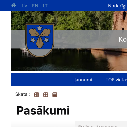
Noderīgi
LV
EN
LT
Ko
Jaunumi
TOP vieta
Skats :
Pasākumi