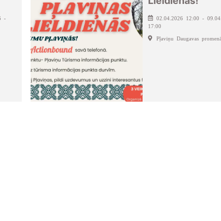
Lieldienās!
6 -
02.04.2026 12:00 - 09.04
17:00
Pļaviņu Daugavas promen