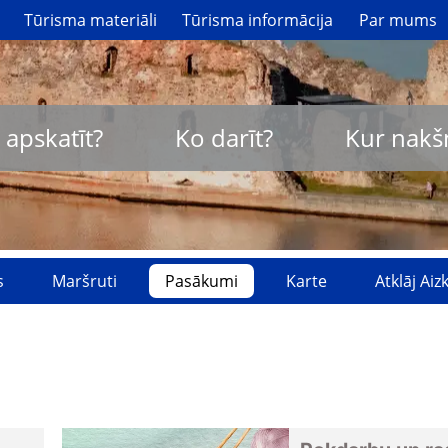
Tūrisma materiāli
Tūrisma informācija
Par mums
 apskatīt?
Ko darīt?
Kur nakš
s
Maršruti
Pasākumi
Karte
Atklāj Ai