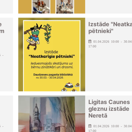
e
Izstāde "Neatka
em
pētnieki"
01.04.2026 10:00 - 30.04
17:00
6 -
Ligitas Caunes
gleznu izstāde
Neretā
6 -
01.04.2026 10:00 - 30.04
17:00