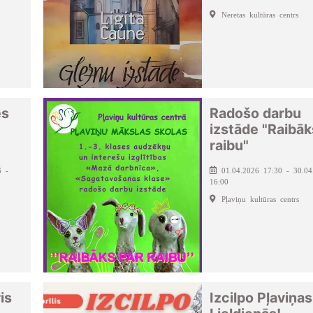
Neretas kultūras centrs
es
Radošo darbu
izstāde "Raibāk
raibu"
6 -
01.04.2026 17:30 - 30.04
16:00
Pļaviņu kultūras centrs
is
Izcilpo Pļaviņas