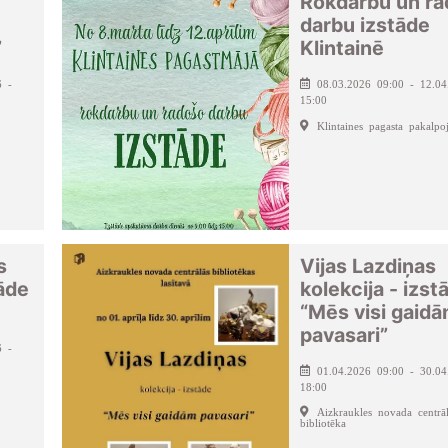
Rokdarbu un r
darbu izstāde
”
Klintainē
6 -
08.03.2026 09:00 - 12.04
15:00
Klintaines pagasta pakalpo
s
Vijas Lazdiņas
āde
kolekcija - izst
“Mēs visi gaid
pavasari”
6 -
01.04.2026 09:00 - 30.04
18:00
Aizkraukles novada centrā
bibliotēka