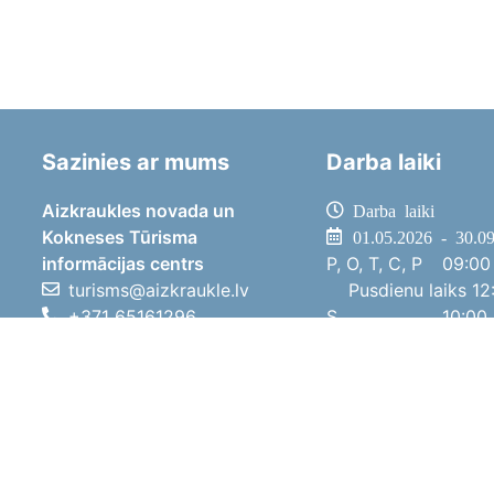
Sazinies ar mums
Darba laiki
Aizkraukles novada un
Darba laiki
Kokneses Tūrisma
01.05.2026 - 30.0
informācijas centrs
P, O, T, C, P
09:00 
turisms@aizkraukle.lv
Pusdienu laiks
12:
+371 65161296
S
10:00 
+371 29275412
Sv
11:00 
1905.gada iela 7, Koknese,
01.10.2025 - 30.0
Aizkraukles novads, LV-5113
P, O, T, C, P
08:00 
Pusdienu laiks
12:
S
10:00 
Sv
Brīvdi