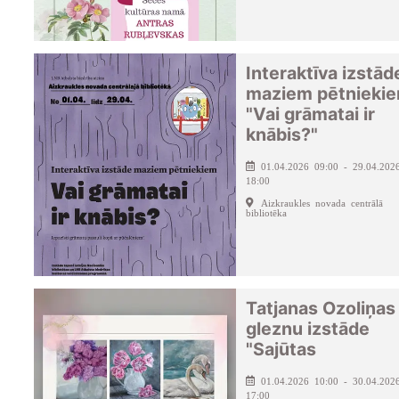
Interaktīva izstād
maziem pētnieki
"Vai grāmatai ir
knābis?"
01.04.2026 09:00 - 29.04.202
18:00
Aizkraukles novada centrālā
bibliotēka
Tatjanas Ozoliņas
gleznu izstāde
"Sajūtas
01.04.2026 10:00 - 30.04.202
17:00