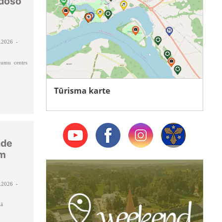
adošo
.2026 -
jumu centrs
Tūrisma karte
āde
ām
.2026 -
lā