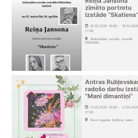
Reiņa Jansona
zīmēto portretu
izstāde “Skatiens
02.03.2026 10:00 - 30.04.202
17:00
Aizkraukles novada centrālā
bibliotēka
Antras Rubļevska
radošo darbu izst
“Mani dimantiņi”
15.03.2026 10:00 - 15.04.202
17:00
Seces pagasta kultūras nams