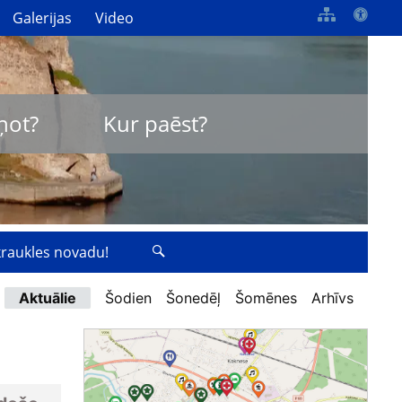
Galerijas
Video
ņot?
Kur paēst?
zkraukles novadu!
Aktuālie
Šodien
Šonedēļ
Šomēnes
Arhīvs