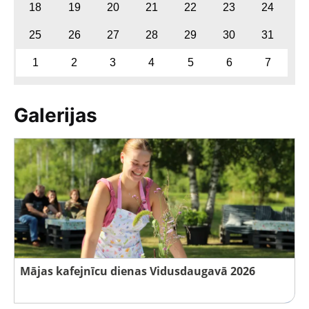
18
19
20
21
22
23
24
25
26
27
28
29
30
31
1
2
3
4
5
6
7
Galerijas
Mājas kafejnīcu dienas Vidusdaugavā 2026