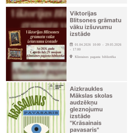
Viktorijas
Blitsones grāmatu
vāku izšuvumu
izstāde
01.04.2026 10:00 - 29.05.2026
- 17:00
Klintaines pagasta bibliotēka
Aizkraukles
Mākslas skolas
audzēkņu
gleznojumu
izstāde
"Krāsainais
pavasaris"