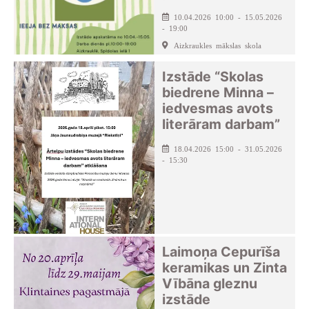
10.04.2026 10:00 - 15.05.2026
- 19:00
Aizkraukles mākslas skola
Izstāde “Skolas
biedrene Minna –
iedvesmas avots
literāram darbam”
18.04.2026 15:00 - 31.05.2026
- 15:30
Laimoņa Cepurīša
keramikas un Zinta
Vībāna gleznu
izstāde