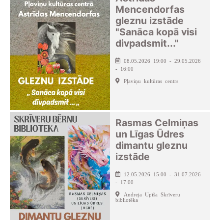
Mencendorfas
gleznu izstāde
"Sanāca kopā visi
divpadsmit..."
08.05.2026 19:00 - 29.05.2026
- 16:00
Pļaviņu kultūras centrs
Rasmas Celmiņas
un Līgas Ūdres
dimantu gleznu
izstāde
12.05.2026 15:00 - 31.07.2026
- 17:00
Andreja Upīša Skrīveru
bibliotēka