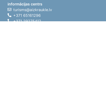
informācijas centrs
turisms@aizkraukle.lv
+371 65161296
+371 29275412
1905.gada iela 7, Koknese,
Aizkraukles novads, LV-5113
Darba laiki
Darba laiki
01.05.2026 - 30.09.2026
P, O, T, C, P
09:00 - 18:00
Pusdienu laiks
12:00 - 13:00
S
10:00 - 15:00
Sv
11:00 - 14:00
01.10.2025 - 30.04.2026
P, O, T, C, P
08:00 - 17:00
Pusdienu laiks
12:00
- 13:00
S
10:00 - 14:00