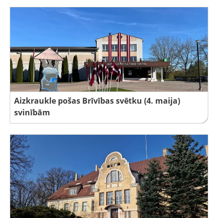
Aizkraukle pošas Brīvības svētku (4. maija)
svinībām