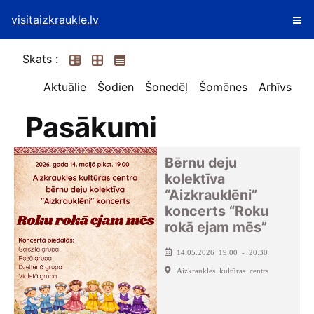
visitaizkraukle.lv
Skats :
Aktuālie
Šodien
Šonedēļ
Šomēnes
Arhīvs
Pasākumi
Bērnu deju
kolektīva
“Aizkrauklēni”
koncerts “Roku
rokā ejam mēs”
14.05.2026 19:00 - 20:30
Aizkraukles kultūras centrs