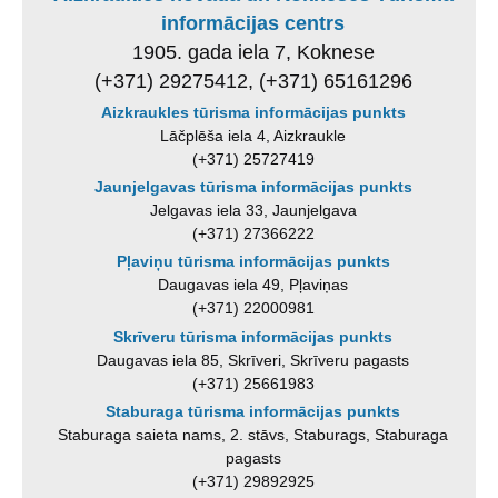
informācijas centrs
1905. gada iela 7, Koknese
(+371) 29275412, (+371) 65161296
Aizkraukles tūrisma informācijas punkts
Lāčplēša iela 4, Aizkraukle
(+371) 25727419
Jaunjelgavas tūrisma informācijas punkts
Jelgavas iela 33, Jaunjelgava
(+371) 27366222
Pļaviņu tūrisma informācijas punkts
Daugavas iela 49, Pļaviņas
(+371) 22000981
Skrīveru tūrisma informācijas punkts
Daugavas iela 85, Skrīveri, Skrīveru pagasts
(+371) 25661983
Staburaga tūrisma informācijas punkts
Staburaga saieta nams, 2. stāvs, Staburags, Staburaga
pagasts
(+371) 29892925