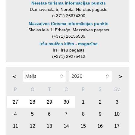
Neretas tūrisma informācijas punkts
Dzirnavu iela 5, Nereta, Neretas pagasts
(+371) 26674300
Mazzalves tūrisma informācijas punkts
Skolas iela 1, Ērberģe, Mazzalves pagasts
(+371) 26156535
Iršu muižas klēts - magazīna
Irši, Iršu pagasts
(+371) 29275412
<
>
P
O
T
C
P
S
Sv
27
28
29
30
1
2
3
4
5
6
7
8
9
10
11
12
13
14
15
16
17