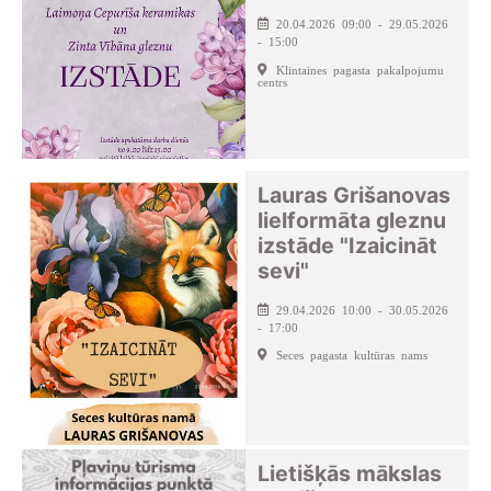
20.04.2026 09:00 - 29.05.2026
- 15:00
Klintaines pagasta pakalpojumu
centrs
Lauras Grišanovas
lielformāta gleznu
izstāde "Izaicināt
sevi"
29.04.2026 10:00 - 30.05.2026
- 17:00
Seces pagasta kultūras nams
Lietišķās mākslas