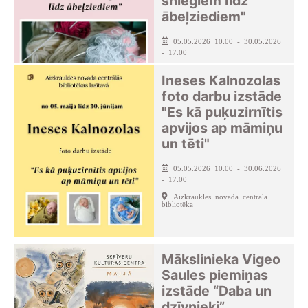
sniegiem līdz
ābeļziediem"
05.05.2026 10:00 - 30.05.2026
- 17:00
Aizkraukles novada centrālā
Ineses Kalnozolas
bibliotēka
foto darbu izstāde
"Es kā puķuzirnītis
apvijos ap māmiņu
un tēti"
05.05.2026 10:00 - 30.06.2026
- 17:00
Aizkraukles novada centrālā
bibliotēka
Mākslinieka Vigeo
Saules piemiņas
izstāde “Daba un
dzīvnieki”