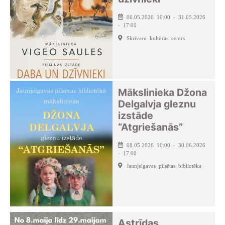
06.05.2026 10:00 - 31.05.2026
- 17:00
Skrīveru kultūras centrs
Mākslinieka Džona
Delgalvja gleznu
izstāde
“Atgriešanās”
08.05.2026 10:00 - 30.06.2026
- 17:00
Jaunjelgavas pilsētas bibliotēka
Astrīdas