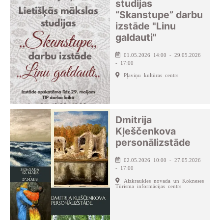
studijas
“Skanstupe” darbu
izstāde "Linu
galdauti"
01.05.2026 14:00 - 29.05.2026
- 17:00
Pļaviņu kultūras centrs
Dmitrija
Kļeščenkova
personālizstāde
02.05.2026 10:00 - 27.05.2026
- 17:00
Aizkraukles novada un Kokneses
Tūrisma informācijas centrs