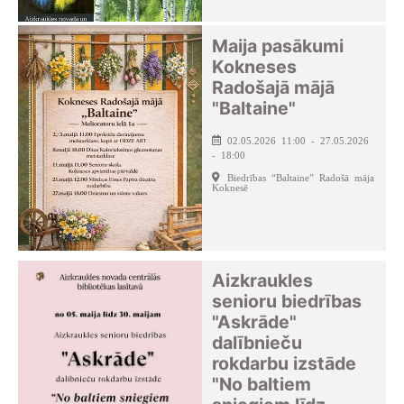
Maija pasākumi
Kokneses
Radošajā mājā
"Baltaine"
02.05.2026 11:00 - 27.05.2026
- 18:00
Biedrības “Baltaine” Radošā māja
Koknesē
Aizkraukles
senioru biedrības
"Askrāde"
dalībnieču
rokdarbu izstāde
"No baltiem