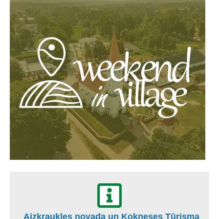
Aizkraukles novada un Kokneses Tūrisma