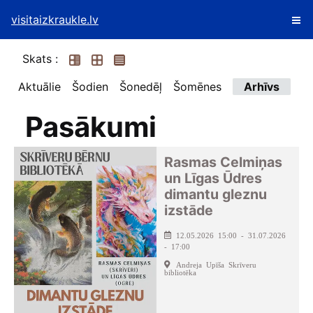
visitaizkraukle.lv
Skats :
Aktuālie
Šodien
Šonedēļ
Šomēnes
Arhīvs
Pasākumi
Rasmas Celmiņas
un Līgas Ūdres
dimantu gleznu
izstāde
12.05.2026 15:00 - 31.07.2026
- 17:00
Andreja Upīša Skrīveru
bibliotēka