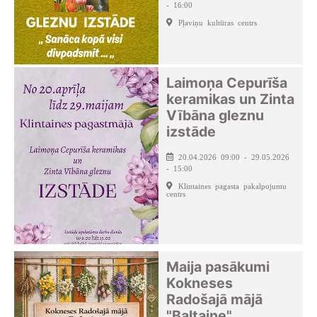
- 16:00
Pļaviņu kultūras centrs
Laimoņa Cepurīša
keramikas un Zinta
Vībāna gleznu
izstāde
20.04.2026 09:00 - 29.05.2026
- 15:00
Klintaines pagasta pakalpojumu
centrs
Maija pasākumi
Kokneses
Radošajā mājā
"Baltaine"