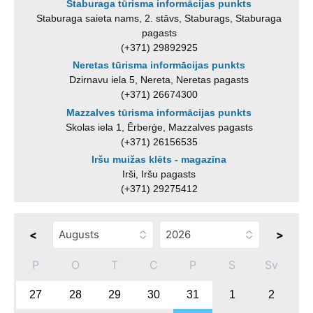
Staburaga tūrisma informācijas punkts
Staburaga saieta nams, 2. stāvs, Staburags, Staburaga
pagasts
(+371) 29892925
Neretas tūrisma informācijas punkts
Dzirnavu iela 5, Nereta, Neretas pagasts
(+371) 26674300
Mazzalves tūrisma informācijas punkts
Skolas iela 1, Ērberģe, Mazzalves pagasts
(+371) 26156535
Iršu muižas klēts - magazīna
Irši, Iršu pagasts
(+371) 29275412
<
>
P
O
T
C
P
S
Sv
27
28
29
30
31
1
2