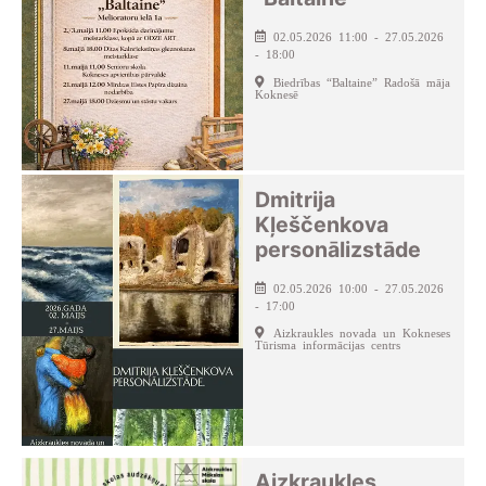
02.05.2026 11:00 - 27.05.2026
- 18:00
Biedrības “Baltaine” Radošā māja
Koknesē
Dmitrija
Kļeščenkova
personālizstāde
02.05.2026 10:00 - 27.05.2026
- 17:00
Aizkraukles novada un Kokneses
Tūrisma informācijas centrs
Aizkraukles