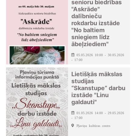
senioru biedrības
"Askrāde"
dalībnieču
rokdarbu izstāde
"No baltiem
sniegiem līdz
ābeļziediem"
05.05.2026 10:00 - 30.05.2026
- 17:00
Aizkraukles novada centrālā
bibliotēka
Lietišķās mākslas
studijas
“Skanstupe” darbu
izstāde "Linu
galdauti"
01.05.2026 14:00 - 29.05.2026
- 17:00
Pļaviņu kultūras centrs