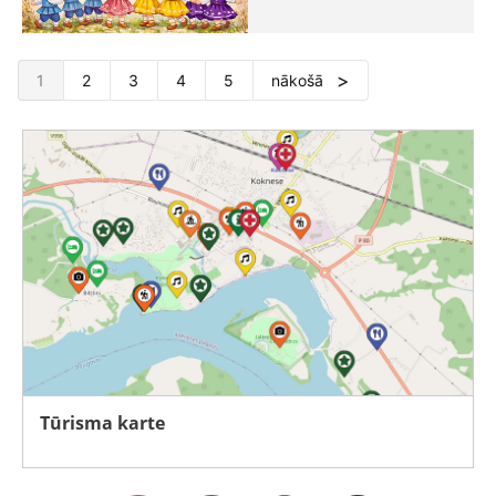
1
2
3
4
5
nākošā
Tūrisma karte