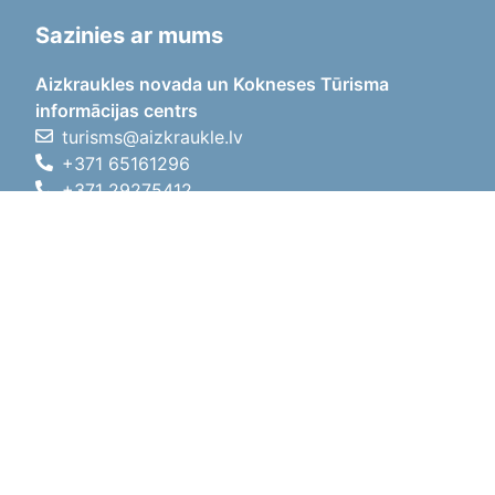
Sazinies ar mums
Aizkraukles novada un Kokneses Tūrisma
informācijas centrs
turisms@aizkraukle.lv
+371 65161296
+371 29275412
1905.gada iela 7, Koknese,
Aizkraukles novads, LV-5113
Darba laiki
Darba laiki
01.05.2026 - 30.09.2026
P, O, T, C, P
09:00 - 18:00
Pusdienu laiks
12:00 - 13:00
S
10:00 - 15:00
Sv
11:00 - 14:00