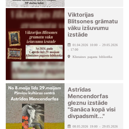
Viktorijas
Blitsones grāmatu
vāku izšuvumu
izstāde
01.04.2026 10:00 - 29.05.2026
- 17:00
Klintaines pagasta bibliotēka
Astrīdas
Mencendorfas
gleznu izstāde
"Sanāca kopā visi
divpadsmit..."
08.05.2026 19:00 - 29.05.2026