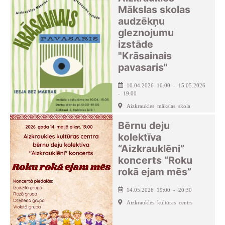
Mākslas skolas
audzēkņu
gleznojumu
izstāde
"Krāsainais
pavasaris"
10.04.2026 10:00 - 15.05.2026
- 19:00
Aizkraukles mākslas skola
Bērnu deju
kolektīva
“Aizkrauklēni”
koncerts “Roku
rokā ejam mēs”
14.05.2026 19:00 - 20:30
Aizkraukles kultūras centrs