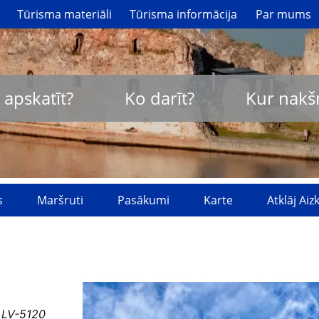
Tūrisma materiāli
Tūrisma informācija
Par mums
 apskatīt?
Ko darīt?
Kur nakš
s
Maršruti
Pasākumi
Karte
Atklāj Ai
, LV-5120