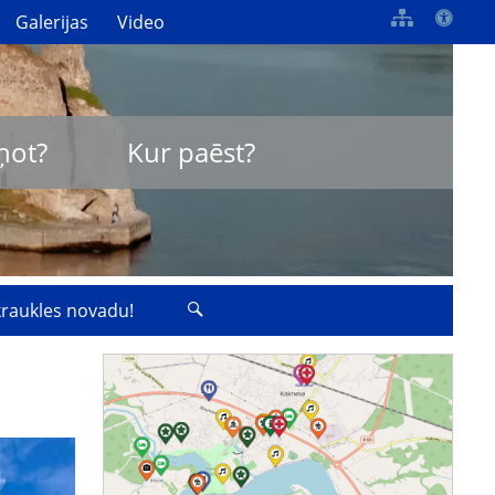
Galerijas
Video
ņot?
Kur paēst?
zkraukles novadu!