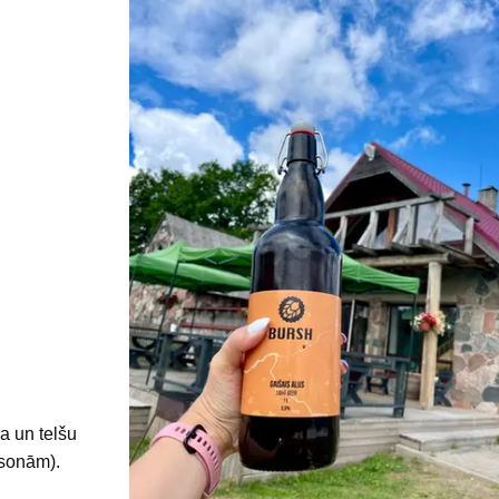
ra un telšu
ersonām).