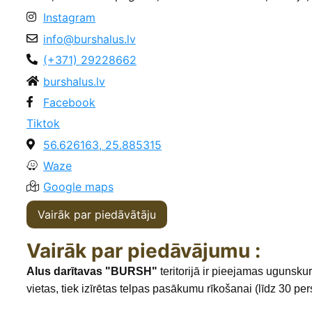
Instagram
info@burshalus.lv
(+371) 29228662
burshalus.lv
Facebook
Tiktok
56.626163, 25.885315
Waze
Google maps
Vairāk par piedāvātāju
Vairāk par piedāvājumu :
Alus darītavas "BURSH"
teritorijā ir pieejamas ugunsku
vietas, tiek izīrētas telpas pasākumu rīkošanai (līdz 30 p