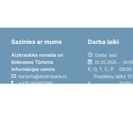
Sazinies ar mums
Darba laiki
Aizkraukles novada un
Darba laiki
Kokneses Tūrisma
01.05.2026 - 30.0
informācijas centrs
P, O, T, C, P
09:00 
turisms@aizkraukle.lv
Pusdienu laiks
12:
+371 65161296
S
10:00 
+371 29275412
Sv
11:00 
1905.gada iela 7, Koknese,
01.10.2025 - 30.0
Aizkraukles novads, LV-5113
P, O, T, C, P
08:00 
Pusdienu laiks
12:
S
10:00 
Sv
Brīvdi