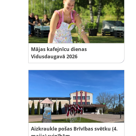
Mājas kafejnīcu dienas
Vidusdaugavā 2026
Aizkraukle pošas Brīvības svētku (4.
maija) svinībām