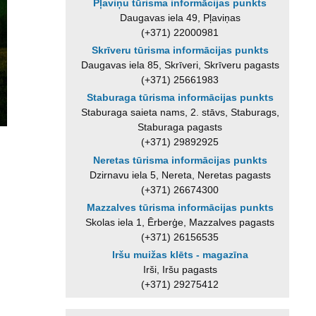
Pļaviņu tūrisma informācijas punkts
Daugavas iela 49, Pļaviņas
(+371) 22000981
Skrīveru tūrisma informācijas punkts
Daugavas iela 85, Skrīveri, Skrīveru pagasts
(+371) 25661983
Staburaga tūrisma informācijas punkts
Staburaga saieta nams, 2. stāvs, Staburags,
Staburaga pagasts
(+371) 29892925
Neretas tūrisma informācijas punkts
Dzirnavu iela 5, Nereta, Neretas pagasts
(+371) 26674300
Mazzalves tūrisma informācijas punkts
Skolas iela 1, Ērberģe, Mazzalves pagasts
(+371) 26156535
Iršu muižas klēts - magazīna
Irši, Iršu pagasts
(+371) 29275412