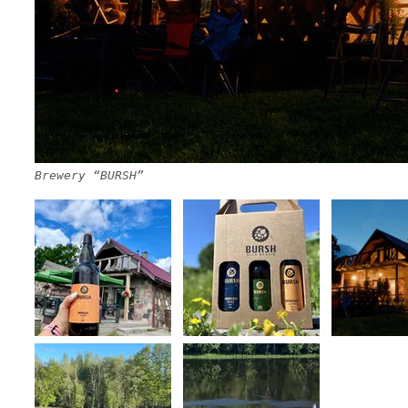
Brewery “BURSH”