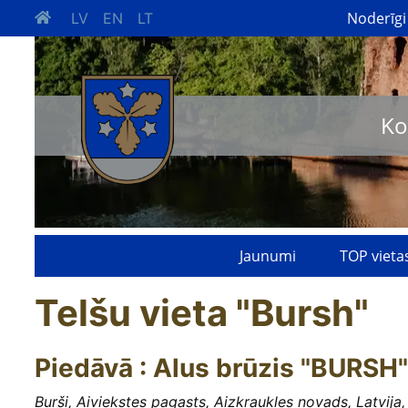
Noderīgi
LV
EN
LT
Ko
Jaunumi
TOP vieta
Telšu vieta "Bursh"
Piedāvā : Alus brūzis "BURSH"
Burši, Aiviekstes pagasts, Aizkraukles novads, Latvija