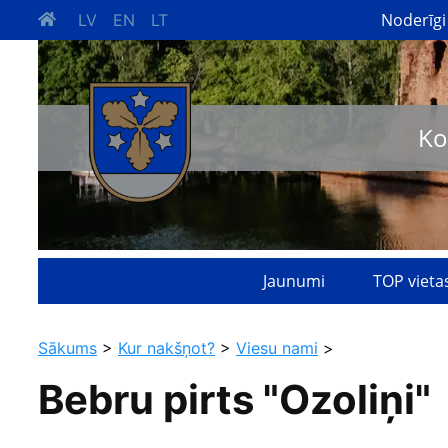
Noderīgi
LV
EN
LT
Ko
Jaunumi
TOP vieta
Sākums
>
Kur nakšņot?
>
Viesu nami
>
Bebru pirts "Ozoliņi"