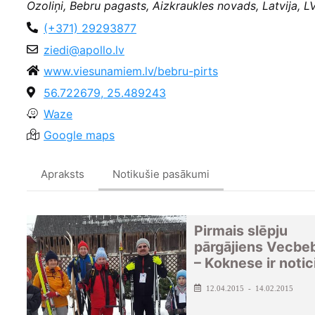
Ozoliņi, Bebru pagasts, Aizkraukles novads, Latvija, 
(+371) 29293877
ziedi@apollo.lv
www.viesunamiem.lv/bebru-pirts
56.722679, 25.489243
Waze
Google maps
Apraksts
Notikušie pasākumi
Pirmais slēpju
pārgājiens Vecbeb
– Koknese ir notic
12.04.2015 - 14.02.2015