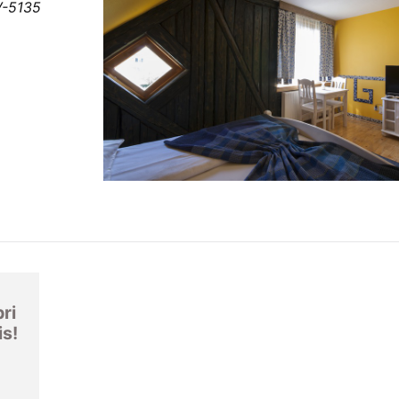
LV-5135
ri
is!