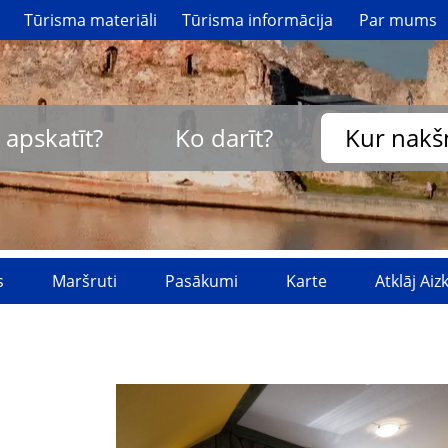
Tūrisma materiāli
Tūrisma informācija
Par mums
 apskatīt?
Ko darīt?
Kur nakš
s
Maršruti
Pasākumi
Karte
Atklāj Ai