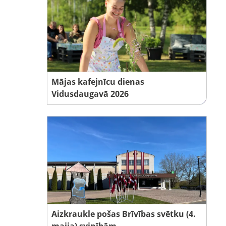
Mājas kafejnīcu dienas
Vidusdaugavā 2026
Aizkraukle pošas Brīvības svētku (4.
maija) svinībām