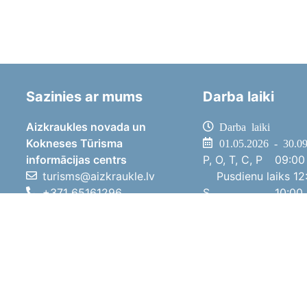
Sazinies ar mums
Darba laiki
Aizkraukles novada un
Darba laiki
Kokneses Tūrisma
01.05.2026 - 30.0
informācijas centrs
P, O, T, C, P
09:00 
turisms@aizkraukle.lv
Pusdienu laiks
12:
+371 65161296
S
10:00 
+371 29275412
Sv
11:00 
1905.gada iela 7, Koknese,
01.10.2025 - 30.0
Aizkraukles novads, LV-5113
P, O, T, C, P
08:00 
Pusdienu laiks
12:
S
10:00 
Sv
Brīvdi