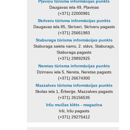
Pļaviņu tūrisma informācijas punkts
Daugavas iela 49, Pļaviņas
(+371) 22000981
Skrīveru tūrisma informācijas punkts
Daugavas iela 85, Skrīveri, Skrīveru pagasts
(+371) 25661983
Staburaga tūrisma informācijas punkts
Staburaga saieta nams, 2. stāvs, Staburags,
Staburaga pagasts
(+371) 29892925
Neretas tūrisma informācijas punkts
Dzirnavu iela 5, Nereta, Neretas pagasts
(+371) 26674300
Mazzalves tūrisma informācijas punkts
Skolas iela 1, Ērberģe, Mazzalves pagasts
(+371) 26156535
Iršu muižas klēts - magazīna
Irši, Iršu pagasts
(+371) 29275412