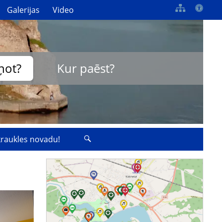
Galerijas
Video
ņot?
Kur paēst?
zkraukles novadu!