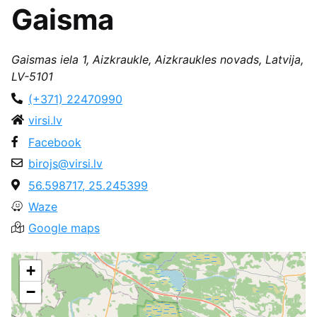
Gaisma
Gaismas iela 1, Aizkraukle, Aizkraukles novads, Latvija,
LV-5101
(+371) 22470990
virsi.lv
Facebook
birojs@virsi.lv
56.598717, 25.245399
Waze
Google maps
+
−