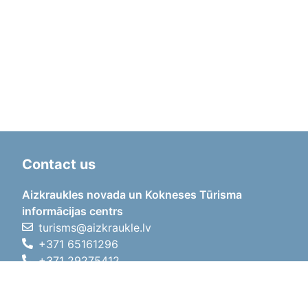
Contact us
Aizkraukles novada un Kokneses Tūrisma
informācijas centrs
turisms@aizkraukle.lv
+371 65161296
+371 29275412
1905.gada iela 7, Koknese,
Aizkraukles novads, LV-5113