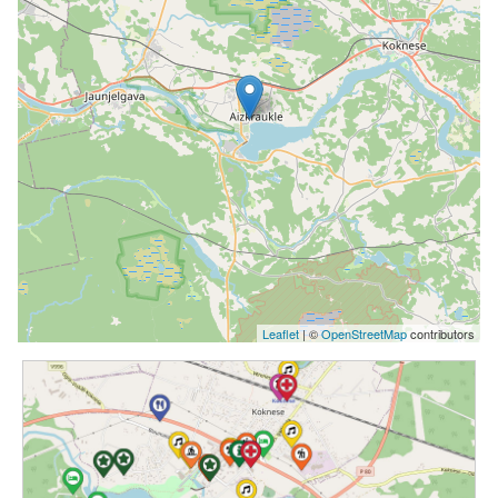
Leaflet
| ©
OpenStreetMap
contributors