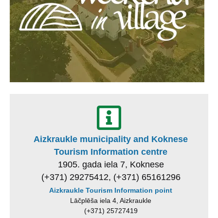
Aizkraukle municipality and Koknese
Tourism Information centre
1905. gada iela 7, Koknese
(+371) 29275412, (+371) 65161296
Aizkraukle Tourism Information point
Lāčplēša iela 4, Aizkraukle
(+371) 25727419