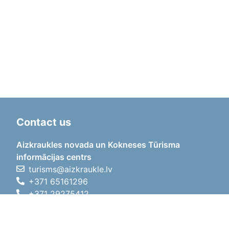
Contact us
Aizkraukles novada un Kokneses Tūrisma
informācijas centrs
turisms@aizkraukle.lv
+371 65161296
+371 29275412
1905.gada iela 7, Koknese,
Aizkraukles novads, LV-5113