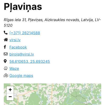
Pļaviņas
Rīgas iela 31, Pļaviņas, Aizkraukles novads, Latvija, LV-
5120
(+371) 26214588
virsi.lv
Facebook
birojs@virsi.lv
56.610653, 25.693245
Waze
Google maps
+
−