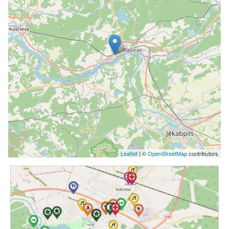
Leaflet
| ©
OpenStreetMap
contributors