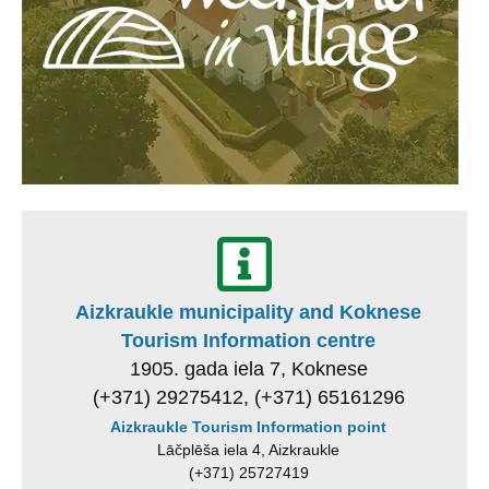
Aizkraukle municipality and Koknese
Tourism Information centre
1905. gada iela 7, Koknese
(+371) 29275412, (+371) 65161296
Aizkraukle Tourism Information point
Lāčplēša iela 4, Aizkraukle
(+371) 25727419