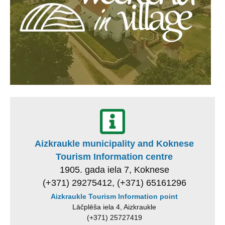
Aizkraukle municipality and Koknese
Tourism Information centre
1905. gada iela 7, Koknese
(+371) 29275412, (+371) 65161296
Aizkraukle Tourism Information point
Lāčplēša iela 4, Aizkraukle
(+371) 25727419