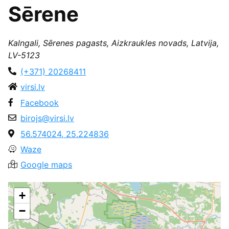
Sērene
Kalngali, Sērenes pagasts, Aizkraukles novads, Latvija,
LV-5123
(+371) 20268411
virsi.lv
Facebook
birojs@virsi.lv
56.574024, 25.224836
Waze
Google maps
+
−