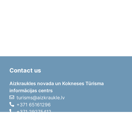
Contact us
Aizkraukles novada un Kokneses Tūrisma
informācijas centrs
turisms@aizkraukle.lv
+371 65161296
+371 29275412
1905.gada iela 7, Koknese,
Aizkraukles novads, LV-5113