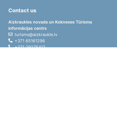
Contact us
Aizkraukles novada un Kokneses Tūrisma
informācijas centrs
turisms@aizkraukle.lv
+371 65161296
+371 29275412
1905.gada iela 7, Koknese,
Aizkraukles novads, LV-5113
Working hours
Working hours
01.05.2026 - 30.09.2026
Mon, Tue, Wed, Thu, Fri
09:00 - 18:00
Lunch time
12:00 - 13:00
Sat
10:00 - 15:00
Sun
11:00 - 14:00