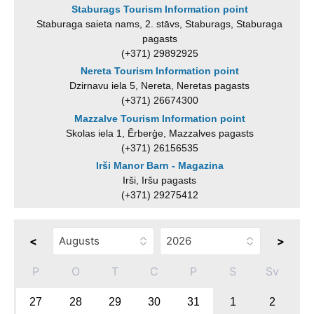
Staburags Tourism Information point
Staburaga saieta nams, 2. stāvs, Staburags, Staburaga
pagasts
(+371) 29892925
Nereta Tourism Information point
Dzirnavu iela 5, Nereta, Neretas pagasts
(+371) 26674300
Mazzalve Tourism Information point
Skolas iela 1, Ērberģe, Mazzalves pagasts
(+371) 26156535
Irši Manor Barn - Magazina
Irši, Iršu pagasts
(+371) 29275412
<
>
P
O
T
C
P
S
Sv
27
28
29
30
31
1
2