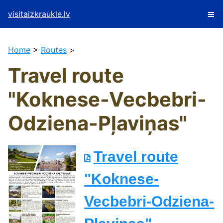
visitaizkraukle.lv
Home
>
Routes
>
Travel route
"Koknese-Vecbebri-
Odziena-Pļaviņas"
Travel route
"Koknese-
Vecbebri-Odziena-